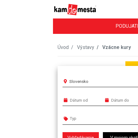
PODUJAT
Úvod
Výstavy
Vzácne kury
Slovensko
V mojom okolí