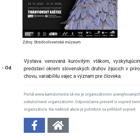
Zdroj: Stredoslovenské múzeum
Výstava venovaná kurovitým vtákom, vyskytujúc
. - Od
predstaví okrem slovenských druhov žijúcich v prír
chovu, variabilitu vajec a význam pre človeka.
Portál www.kamdomesta.sk nie je organizátorom uverejňovanýc
uskutočnené organizátormi. Odporúčame preveriť si vopred term
organizátora. Na niektoré akcie je potrebné sa prihlásiť vopred.