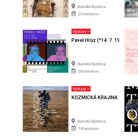
Banská Bystrica
20 termínov
Výstavy >
Pavel Hrúz (*14. 7. 1941 + 15.
Banská Bystrica
28 termínov
Výstavy >
KOZMICKÁ KRAJINA
Banská Bystrica
74 termínov