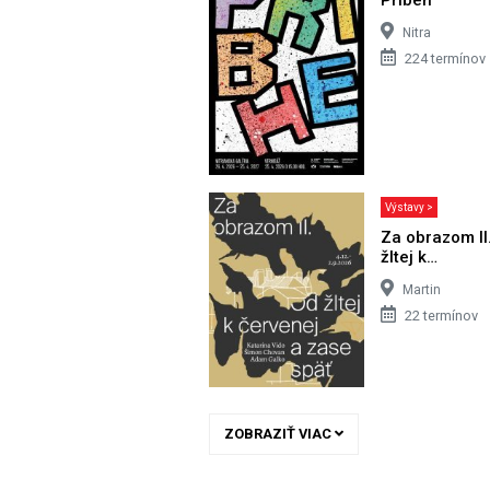
Nitra
224 termínov
Výstavy >
Za obrazom II
žltej k…
Martin
22 termínov
ZOBRAZIŤ VIAC