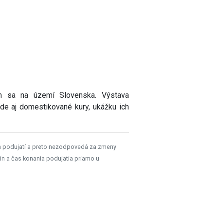
im sa na území Slovenska. Výstava
ode aj domestikované kury, ukážku ich
h podujatí a preto nezodpovedá za zmeny
ín a čas konania podujatia priamo u