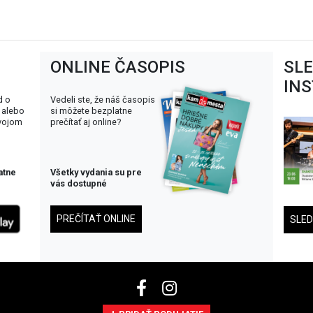
ONLINE ČASOPIS
SL
IN
d o
Vedeli ste, že náš časopis
 alebo
si môžete bezplatne
svojom
prečítať aj online?
atne
Všetky vydania su pre
vás dostupné
PREČÍTAŤ ONLINE
SLE