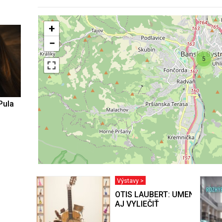
+
−
5
Pula
Výstavy >
OTIS LAUBERT: UMENIE BY 
AJ VYLIEČIŤ