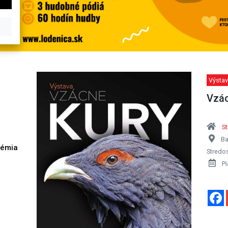
Výstav
Vzác
S
Ba
démia
Stredo
h
Pi