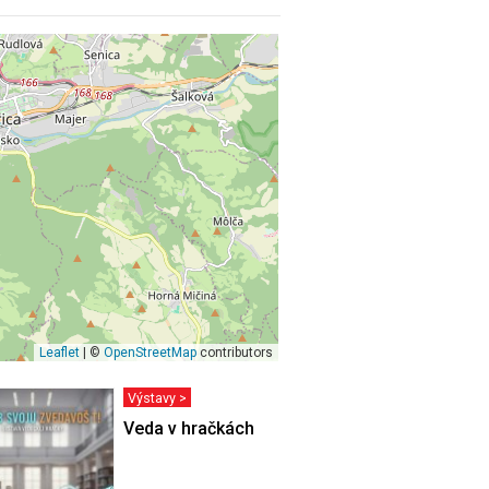
Leaflet
| ©
OpenStreetMap
contributors
Výstavy >
VÁS MOHLO
Veda v hračkách