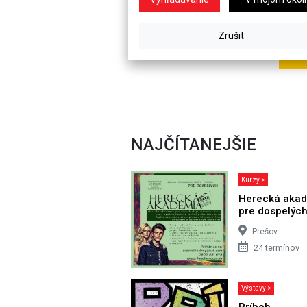
NAJČÍTANEJŠIE
Kurzy >
Herecká aka
pre dospelýc
Prešov
24 termínov
Výstavy >
Príbeh