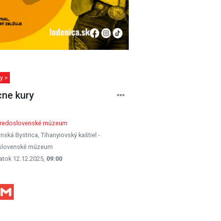
y >
ne kury
tredoslovenské múzeum
nská Bystrica, Tihanyiovský kaštiel -
slovenské múzeum
atok 12.12.2025,
09:00
Facebook
Gmail