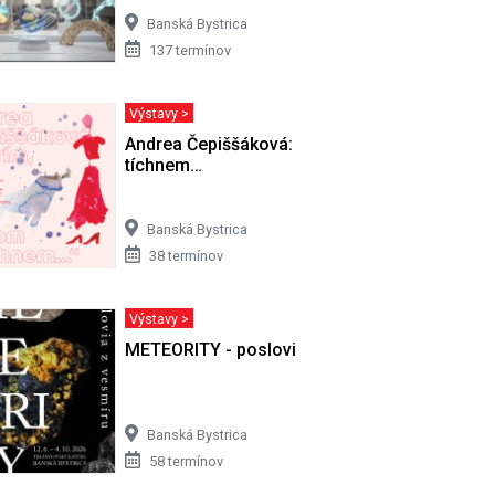
Banská Bystrica
137 termínov
Výstavy >
 8. 2008)
Andrea Čepiššáková: Horím, potom
tíchnem…
Banská Bystrica
38 termínov
Výstavy >
METEORITY - poslovia z vesmíru
Banská Bystrica
58 termínov