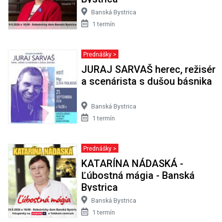
Banská Bystrica
1 termín
Prednášky >
JURAJ SARVAŠ herec, režisér
a scenárista s dušou básnika
Banská Bystrica
1 termín
Prednášky >
KATARÍNA NÁDASKÁ -
Ľúbostná mágia - Banská
Bystrica
Banská Bystrica
1 termín