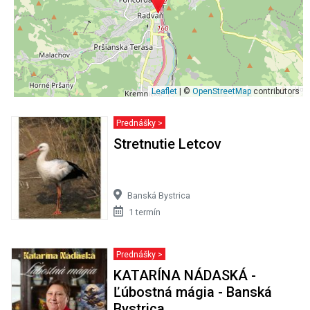
Leaflet
| ©
OpenStreetMap
contributors
Prednášky >
Stretnutie Letcov
Banská Bystrica
1 termín
Prednášky >
KATARÍNA NÁDASKÁ -
Ľúbostná mágia - Banská
Bystrica