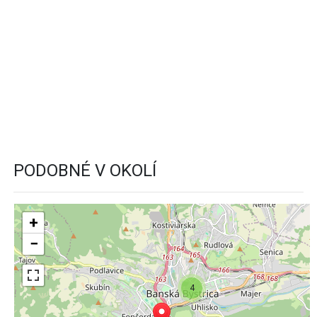
PODOBNÉ V OKOLÍ
+
−
4