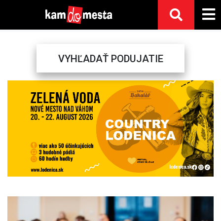
VYHĽADAŤ PODUJATIE
Previous
Next