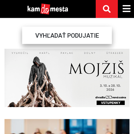
VYHĽADAŤ PODUJATIE
Previous
Next