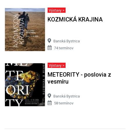
Výstavy >
KOZMICKÁ KRAJINA
Banská Bystrica
74 termínov
Výstavy >
METEORITY - poslovia z
vesmíru
Banská Bystrica
58 termínov