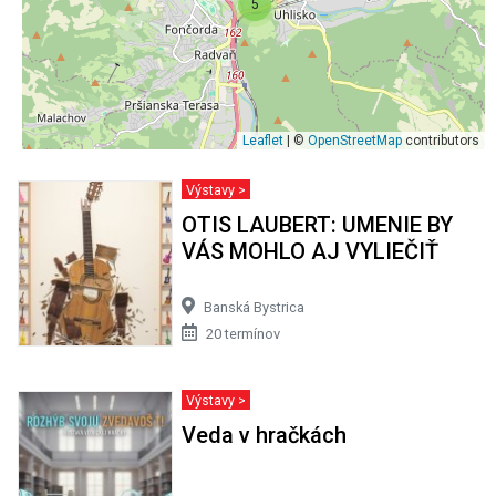
5
Leaflet
| ©
OpenStreetMap
contributors
Výstavy >
OTIS LAUBERT: UMENIE BY
VÁS MOHLO AJ VYLIEČIŤ
Banská Bystrica
20 termínov
Výstavy >
Veda v hračkách