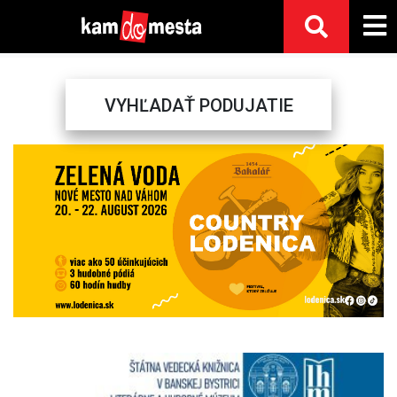
VYHĽADAŤ PODUJATIE
Previous
Next