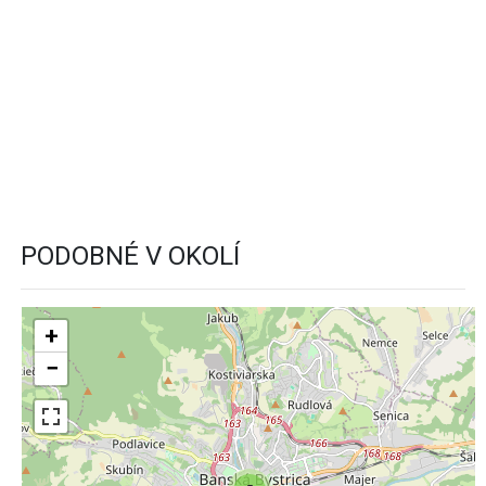
PODOBNÉ V OKOLÍ
+
−