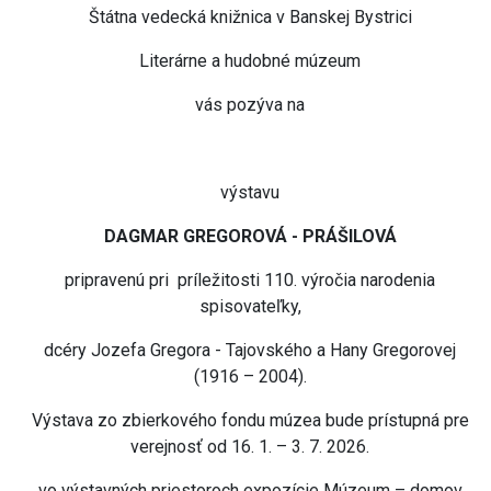
Štátna vedecká knižnica v Banskej Bystrici
Literárne a hudobné múzeum
vás pozýva na
výstavu
DAGMAR GREGOROVÁ - PRÁŠILOVÁ
pripravenú pri príležitosti 110. výročia narodenia
spisovateľky,
dcéry Jozefa Gregora - Tajovského a Hany Gregorovej
(1916 – 2004).
Výstava zo zbierkového fondu múzea bude prístupná pre
verejnosť od 16. 1. – 3. 7. 2026.
vo výstavných priestoroch expozície Múzeum – domov