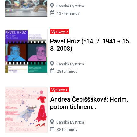
Banská Bystrica
137 termínov
Výstavy >
Pavel Hrúz (*14. 7. 1941 + 15.
8. 2008)
Banská Bystrica
28 termínov
Výstavy >
Andrea Čepiššáková: Horím,
potom tíchnem…
Banská Bystrica
38 termínov