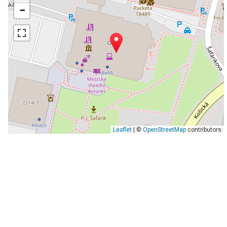
−
Leaflet
| ©
OpenStreetMap
contributors