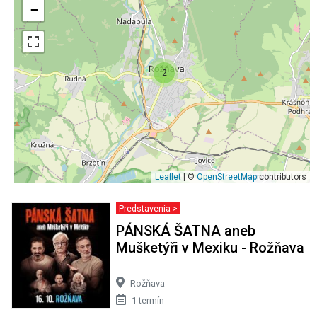
−
2
Leaflet
| ©
OpenStreetMap
contributors
Predstavenia >
PÁNSKÁ ŠATNA aneb
Mušketýři v Mexiku - Rožňava
Rožňava
1 termín