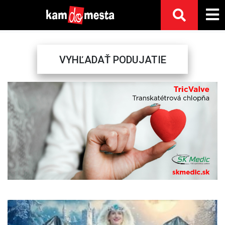
VYHĽADAŤ PODUJATIE
Previous
Next