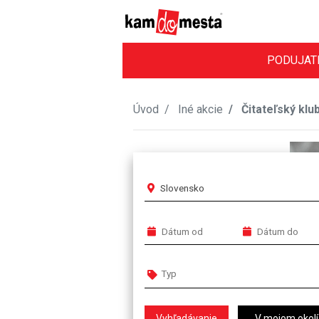
PODUJAT
Úvod
Iné akcie
Čitateľský klu
Slovensko
V mojom okolí