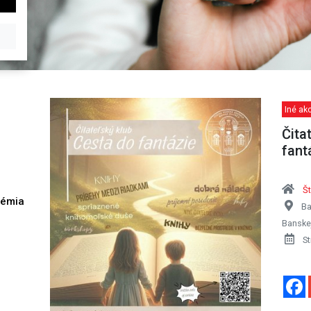
Iné akc
Čita
fant
Št
démia
Ba
h
Banskej
St