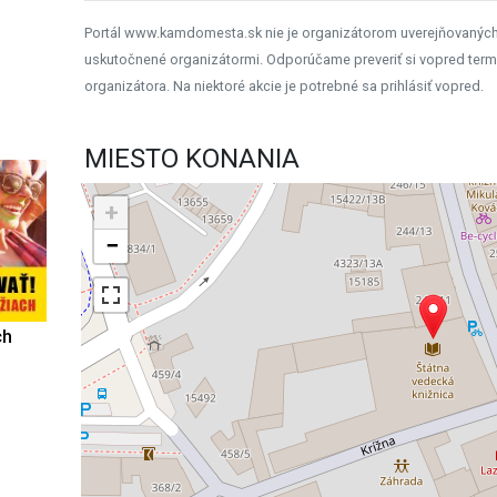
Portál www.kamdomesta.sk nie je organizátorom uverejňovanýc
uskutočnené organizátormi. Odporúčame preveriť si vopred term
organizátora. Na niektoré akcie je potrebné sa prihlásiť vopred.
MIESTO KONANIA
+
−
ch