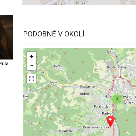
PODOBNÉ V OKOLÍ
+
Pula
−
3