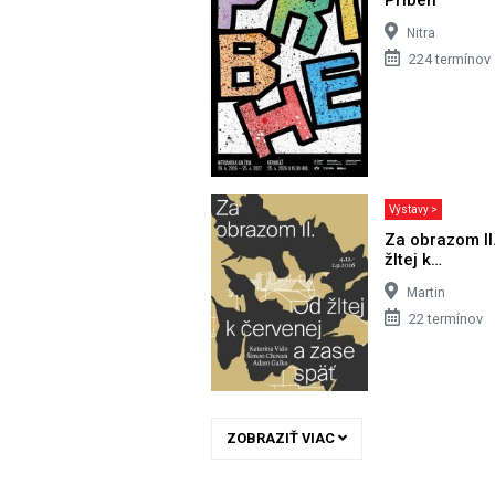
Nitra
224 termínov
Výstavy >
Za obrazom II
žltej k…
Martin
22 termínov
ZOBRAZIŤ VIAC