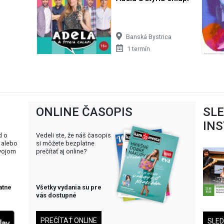
Banská Bystrica
1 termín
ONLINE ČASOPIS
SL
IN
d o
Vedeli ste, že náš časopis
 alebo
si môžete bezplatne
svojom
prečítať aj online?
atne
Všetky vydania su pre
vás dostupné
PREČÍTAŤ ONLINE
SLE