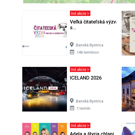
Iné akcie >
Veľká čitateľská výzva 2026: P
s…
Banská Bystrica
146 termínov
Iné akcie >
ICELAND 2026
Banská Bystrica
1 termín
Iné akcie >
Adela a štyria chlapi