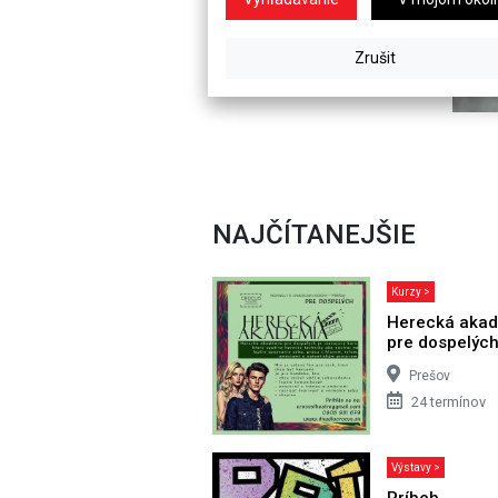
NAJČÍTANEJŠIE
Kurzy >
Herecká aka
pre dospelýc
Prešov
24 termínov
Výstavy >
Príbeh