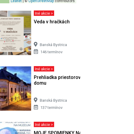
Leaflet
| ©
OpenStreetMap
contributors
Iné akcie >
rečítajte
Veda v hračkách
Banská Bystrica
146 termínov
Iné akcie >
Prehliadka priestorov bývalého Župného
domu
Banská Bystrica
137 termínov
Iné akcie >
MOJE SPOMIENKY NA MÚZEUM