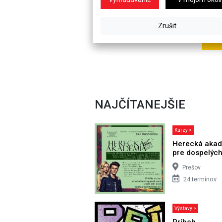
NAJČÍTANEJŠIE
Kurzy >
Herecká aka
pre dospelýc
Prešov
24 termínov
Výstavy >
Príbeh