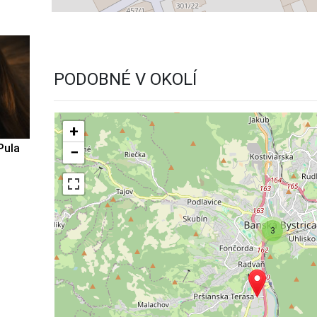
PODOBNÉ V OKOLÍ
+
Pula
−
3