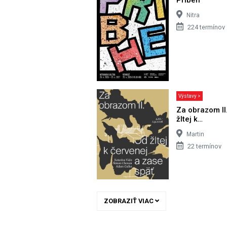
Nitra
224 termínov
Výstavy >
Za obrazom II
žltej k…
Martin
22 termínov
ZOBRAZIŤ VIAC