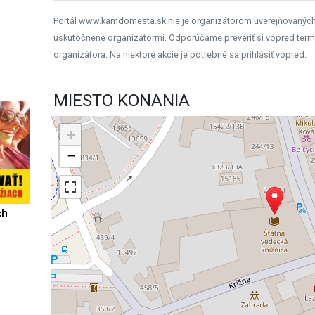
Portál www.kamdomesta.sk nie je organizátorom uverejňovanýc
uskutočnené organizátormi. Odporúčame preveriť si vopred term
organizátora. Na niektoré akcie je potrebné sa prihlásiť vopred.
MIESTO KONANIA
+
−
ch