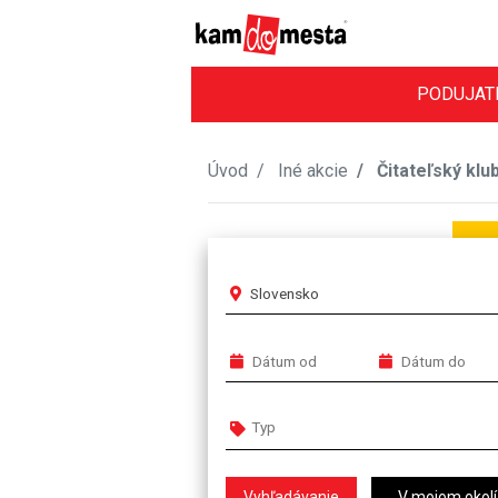
PODUJAT
Úvod
Iné akcie
Čitateľský klu
Slovensko
V mojom okolí