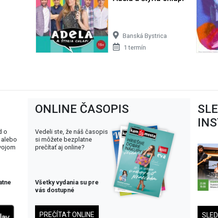
Banská Bystrica
1 termín
ONLINE ČASOPIS
SL
IN
d o
Vedeli ste, že náš časopis
 alebo
si môžete bezplatne
svojom
prečítať aj online?
atne
Všetky vydania su pre
vás dostupné
PREČÍTAŤ ONLINE
SLE