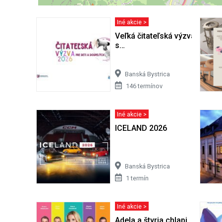
Iné akcie >
Veľká čitateľská výzva 2026: P
s…
Banská Bystrica
146 termínov
Iné akcie >
ICELAND 2026
Banská Bystrica
1 termín
Iné akcie >
Adela a štyria chlapi