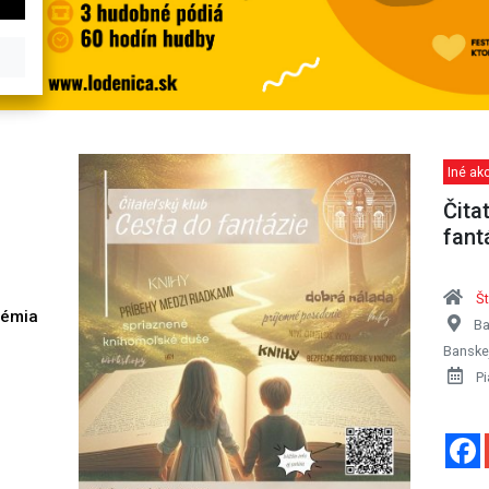
Iné akc
Čita
fant
Št
démia
Ba
h
Banskej
Pi