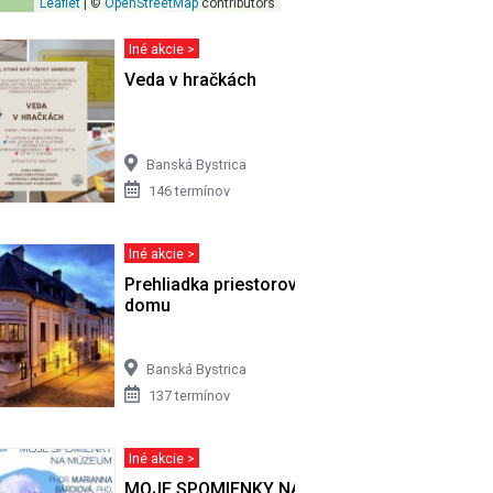
Leaflet
| ©
OpenStreetMap
contributors
Iné akcie >
rečítajte
Veda v hračkách
Banská Bystrica
146 termínov
Iné akcie >
Prehliadka priestorov bývalého Župného
domu
Banská Bystrica
137 termínov
Iné akcie >
MOJE SPOMIENKY NA MÚZEUM