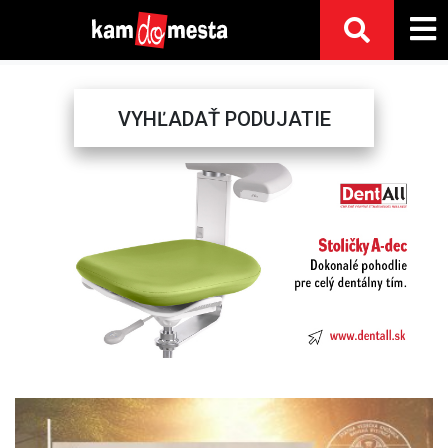
VYHĽADAŤ PODUJATIE
Previous
Next