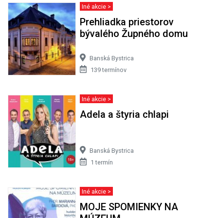
Iné akcie >
Prehliadka priestorov
bývalého Župného domu
Banská Bystrica
139 termínov
Iné akcie >
Adela a štyria chlapi
Banská Bystrica
1 termín
Iné akcie >
MOJE SPOMIENKY NA