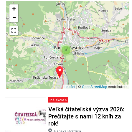
+
−
3
Leaflet
| ©
OpenStreetMap
contributors
Iné akcie >
Veľká čitateľská výzva 2026:
Prečítajte s nami 12 kníh za
rok!
Banská Bystrica