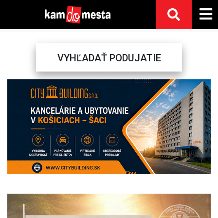
VYHĽADAŤ PODUJATIE
Previous
Next