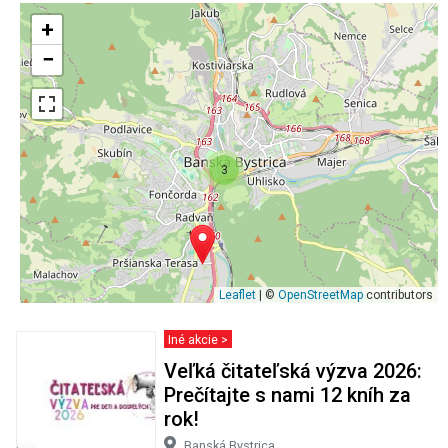
+
−
3
Leaflet
| ©
OpenStreetMap
contributors
Iné akcie >
Veľká čitateľská výzva 2026:
Prečítajte s nami 12 kníh za
rok!
Banská Bystrica