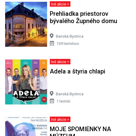
Iné akcie >
Prehliadka priestorov
bývalého Župného domu
Banská Bystrica
139 termínov
Iné akcie >
Adela a štyria chlapi
Banská Bystrica
1 termín
Iné akcie >
MOJE SPOMIENKY NA