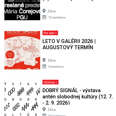
Žilina
13 termínov
Pre deti >
LETO V GALÉRII 2026 |
AUGUSTOVÝ TERMÍN
Žilina
5 termínov
Výstavy >
DOBRÝ SIGNÁL - výstava
antén slobodnej kultúry (12. 7.
- 2. 9. 2026)
Žilina
33 termínov