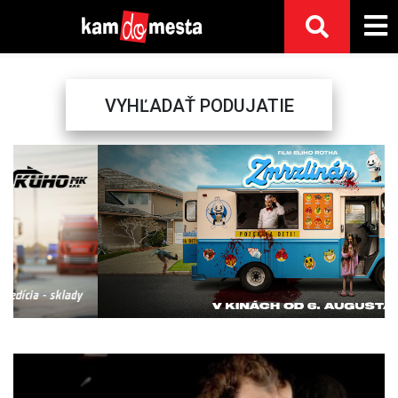
VYHĽADAŤ PODUJATIE
Previous
Next