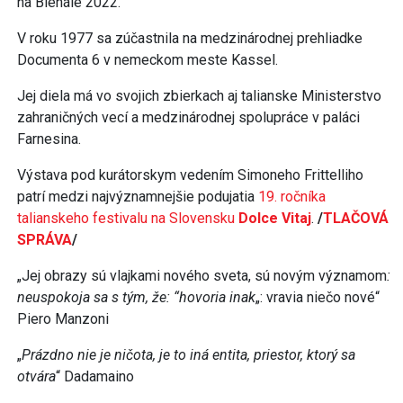
na Bienále 2022.
V roku 1977 sa zúčastnila na medzinárodnej prehliadke
Documenta 6 v nemeckom meste Kassel.
Jej diela má vo svojich zbierkach aj talianske Ministerstvo
zahraničných vecí a medzinárodnej spolupráce v paláci
Farnesina.
Výstava pod kurátorskym vedením Simoneho Frittelliho
patrí medzi najvýznamnejšie podujatia
19. ročníka
talianskeho festivalu na Slovensku
Dolce Vitaj
.
/
TLAČOVÁ
SPRÁVA
/
„Jej obrazy sú vlajkami nového sveta, sú novým významom
:
neuspokoja sa s tým, že: “hovoria inak
„: vravia niečo nové“
Piero Manzoni
„
Prázdno nie je ničota, je to iná entita, priestor, ktorý sa
otvára
“ Dadamaino