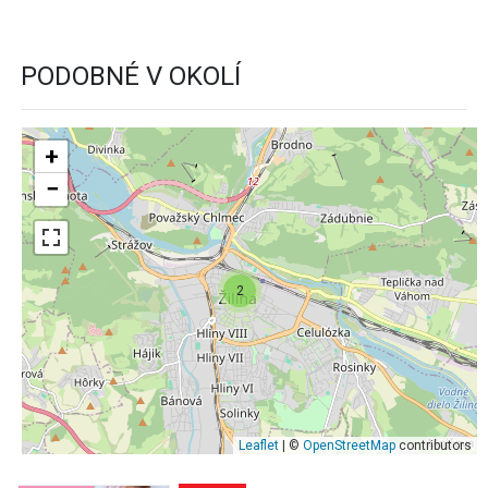
PODOBNÉ V OKOLÍ
+
−
2
Leaflet
| ©
OpenStreetMap
contributors