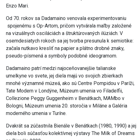
Enzo Mari.
Od 70. rokov sa Dadamaino venovala experimentovaniu
spojenému s Op-Artom, pričom vytvárala maľby založené
na vizuálnych osciláciách a štruktúrovaných ilúziách. V
osemdesiatych rokoch sa jej tvorba presunula k semiotike:
začala nutkavo kresliť na papier a plátno drobné znaky,
pseudo-písmená a symboly podobné ideogramom.
Dadamaino patrí medzi najoceňovanejšie talianske
umelkyne vo svete, jej diela majú vo svojich zbierkach
mnohé významné múzeá, ako sú Centre Pompidou v Paríži,
Tate Modern v Londýne, Múzeum umenia vo Filadelfii,
Collezione Peggy Guggenheim v Benátkach, MAMbo v
Bologni, Múzeum umenia 20. storočia v Miláne a Galéria
moderného umenia v Turíne.
Dvakrát sa zúčastnila Bienále v Benátkach (1980, 1990) a jej
diela boli súčasťou kolektívnej výstavy The Milk of Dreams