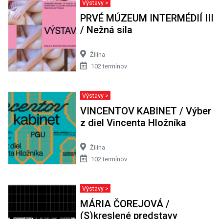
Výstavy >
PRVÉ MÚZEUM INTERMÉDIÍ III
/ Nežná sila
Žilina
102 termínov
Výstavy >
VINCENTOV KABINET / Výber
z diel Vincenta Hložníka
Žilina
102 termínov
Výstavy >
MÁRIA ČOREJOVÁ /
(S)kreslené predstavy