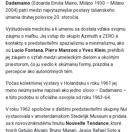
Dadamaino
(Edoarda Emilia Maino, Miláno 1930 – Miláno
2004) patrí medzi najvýraznejšie postavy talianskeho
umenia druhej polovice 20. storočia.
Vyštudovala medicínu a k umeniu sa dostala vďaka svojmu
záujmu o maľbu. Jej vstup do skupín Azimuth a ZERO a
kontakty s predstaviteľmi spazializmu a minimalizmu, ako
sú
Lucio Fontana
,
Piero Manzoni
a
Yves Klein
, prehĺbili
jej záujem o vzťah medzi umeleckým dielom a okolitým
priestorom, čo ju viedlo k skúmaniu formy, prázdna a
percepcie ako autonómnych tém.
Počas kolektívnej výstavy v Holandsku v roku 1961 jej
meno neúmyselne napísali ako jedno slovo – Dadamaino –
a túto podobu si oficiálne osvojila od roku 1963-64.
V roku 1962 spoločne s ďalšími predstaviteľmi skupiny Nul
vystavovala v amsterdamskom Stedelijk Museum a pridala
sa k novovzniknutému hnutiu
Nouvelle Tendance
, ktoré
tvorili Getulio Alviani, Bruno Munari, Jesús Rafael Soto a