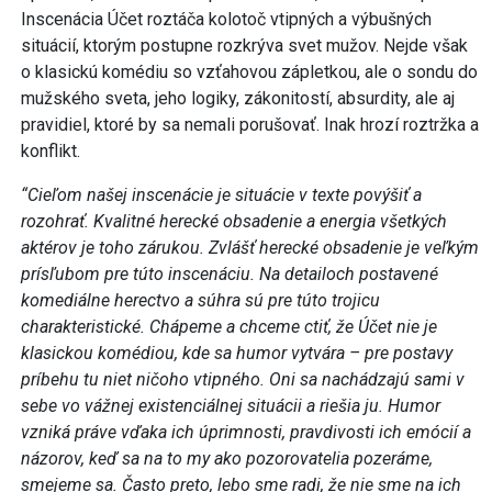
Inscenácia Účet roztáča kolotoč vtipných a výbušných
situácií, ktorým postupne rozkrýva svet mužov. Nejde však
o klasickú komédiu so vzťahovou zápletkou, ale o sondu do
mužského sveta, jeho logiky, zákonitostí, absurdity, ale aj
pravidiel, ktoré by sa nemali porušovať. Inak hrozí roztržka a
konflikt.
“Cieľom našej inscenácie je situácie v texte povýšiť a
rozohrať. Kvalitné herecké obsadenie a energia všetkých
aktérov je toho zárukou. Zvlášť herecké obsadenie je veľkým
prísľubom pre túto inscenáciu. Na detailoch postavené
komediálne herectvo a súhra sú pre túto trojicu
charakteristické. Chápeme a chceme ctiť, že Účet nie je
klasickou komédiou, kde sa humor vytvára – pre postavy
príbehu tu niet ničoho vtipného. Oni sa nachádzajú sami v
sebe vo vážnej existenciálnej situácii a riešia ju. Humor
vzniká práve vďaka ich úprimnosti, pravdivosti ich emócií a
názorov, keď sa na to my ako pozorovatelia pozeráme,
smejeme sa. Často preto, lebo sme radi, že nie sme na ich