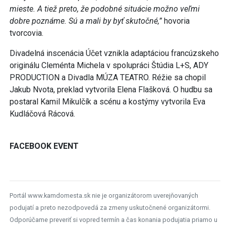
mieste. A tiež preto, že podobné situácie možno veľmi
dobre poznáme. Sú a mali by byť skutočné,”
hovoria
tvorcovia.
Divadelná inscenácia Účet vznikla adaptáciou francúzskeho
originálu Cleménta Michela v spolupráci Štúdia L+S, ADY
PRODUCTION a Divadla MÚZA TEATRO. Réžie sa chopil
Jakub Nvota, preklad vytvorila Elena Flašková. O hudbu sa
postaral Kamil Mikulčík a scénu a kostýmy vytvorila Eva
Kudláčová Rácová.
FACEBOOK EVENT
Portál www.kamdomesta.sk nie je organizátorom uverejňovaných
podujatí a preto nezodpovedá za zmeny uskutočnené organizátormi.
Odporúčame preveriť si vopred termín a čas konania podujatia priamo u