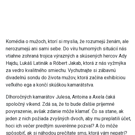
Komédia o mužoch, ktorí si myslia, že rozumejú ženám, ale
nerozumejú ani sami sebe. Do víru humorných situácií nás
vtiahne zohraná trojica výrazných a skúsených hercov Ady
Hajdu, Lukáš Latinák a Róbert Jakab, ktorá z nás vyžmýka
za vedro kvalitného smiechu. Vychutnajte si zábavnú
divadelnú sondu do života mužov, ktorá začína exhibíciou
veľkého ega a končí skúškou kamarátstva.
Dlhoročných kamarátov Julesa, Antoina a Axela čaká
spoločný víkend. Zdá sa, že to bude ďalšie príjemné
povyrazenie, avšak zdanie môže klamať. Čo sa stane, ak
jeden z nich požiada zvyšných dvoch, aby mu preplatili účet,
hoci ich večer predtým suverénne pozval? A čo môže
spôsobiť, ak si náhodou prečítate sms, ktorá vám nepatrí?