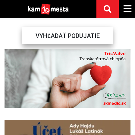
VYHĽADAŤ PODUJATIE
Previous
Next