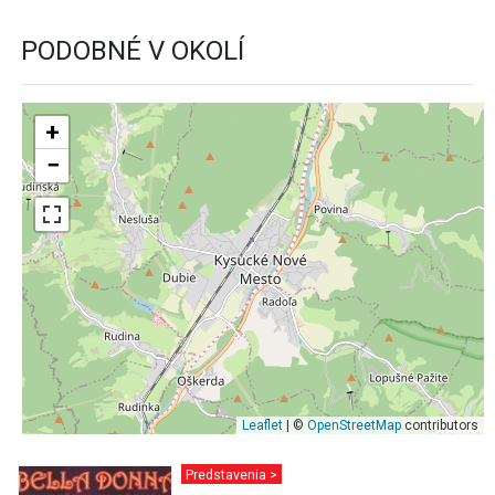
PODOBNÉ V OKOLÍ
+
−
Leaflet
| ©
OpenStreetMap
contributors
Predstavenia >