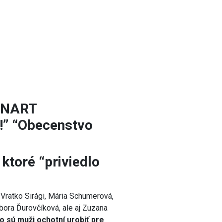
JANART
i!” “Obecenstvo
ktoré “priviedlo
, Vratko Sirági, Mária Schumerová,
bora Ďurovčíková, ale aj Zuzana
o sú muži ochotní urobiť pre