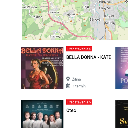
Predstavenia >
BELLA DONNA - KATEŘINA B
Žilina
1 termín
Predstavenia >
Otec