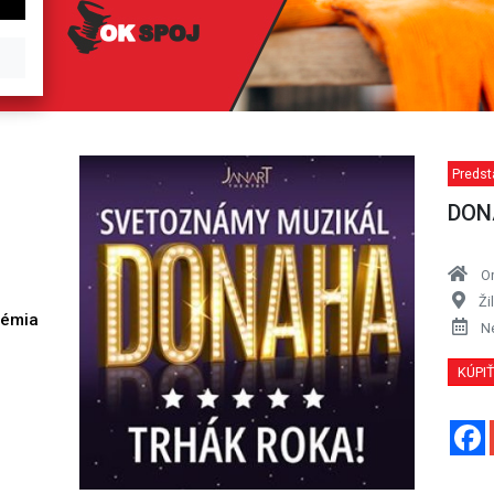
Predst
DONA
O
Ži
démia
N
h
KÚPI