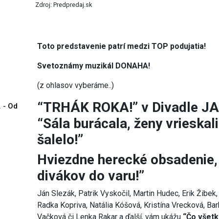
Zdroj: Predpredaj.sk
Toto predstavenie patrí medzi TOP podujatia!
Svetoznámy muzikál DONAHA!
(z ohlasov vyberáme..)
“TRHÁK ROKA!” v Divadle 
. - Od
“Sála burácala, ženy vrieskal
šalelo!”
Hviezdne herecké obsadenie, 
divákov do varu!”
Ján Slezák, Patrik Vyskočil, Martin Hudec, Erik Žibek
Radka Kopriva, Natália Kóšová, Kristína Vrecková, Bar
Vačková či Lenka Rakar a ďalší, vám ukážu
“Čo všetk