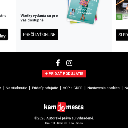
atne
Všetky vydania su pre
vás dostupné
PREČÍTAŤ ONLINE
SLE
PRIDAŤ PODUJATIE
y
Na stiahnutie
Pridať podujatie
VOP a GDPR
Nastavenia cookies
Na
©2026 Autorské práva sú vyhradené.
Brain:IT - Reliable IT solutions