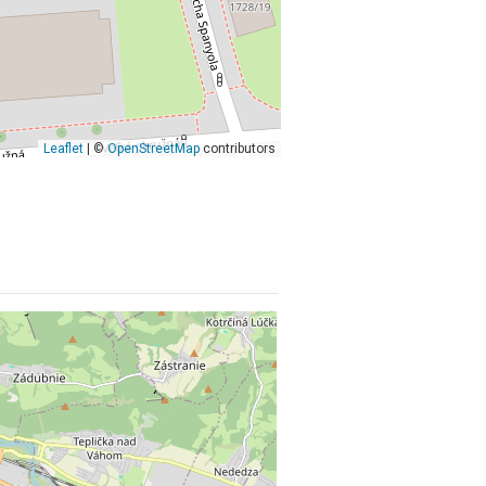
Leaflet
| ©
OpenStreetMap
contributors