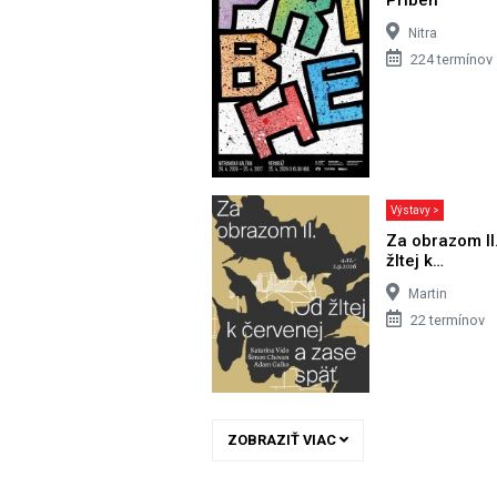
Nitra
224 termínov
Výstavy >
Za obrazom II
žltej k…
Martin
22 termínov
ZOBRAZIŤ VIAC