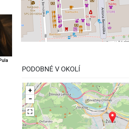
Pula
PODOBNÉ V OKOLÍ
+
−