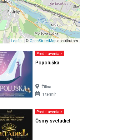
Leaflet
| ©
OpenStreetMap
contributors
Predstavenia >
ROŽOVÁ
Popoluška
Žilina
1 termín
Predstavenia >
Ôsmy svetadiel