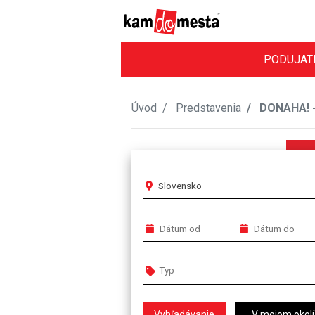
PODUJAT
Úvod
Predstavenia
DONAHA! - 
Slovensko
V mojom okolí