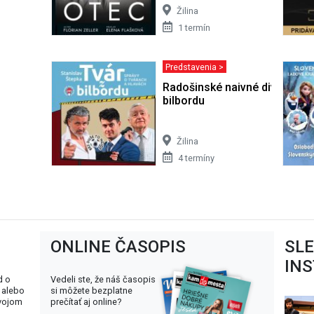
Žilina
1 termín
Predstavenia >
Radošinské naivné divadlo: T
bilbordu
Žilina
4 termíny
ONLINE ČASOPIS
SL
IN
d o
Vedeli ste, že náš časopis
 alebo
si môžete bezplatne
svojom
prečítať aj online?