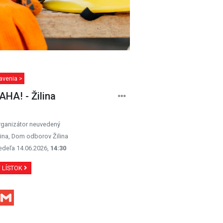
avenia >
HA! - Žilina
rganizátor neuvedený
lina, Dom odborov Žilina
edeľa 14.06.2026,
14:30
Ť LÍSTOK
Facebook
Gmail