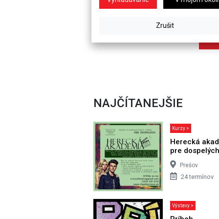
NAJČÍTANEJŠIE
Kurzy >
Herecká aka
pre dospelýc
Prešov
24 termínov
Výstavy >
Príbeh