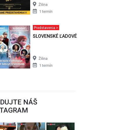
Žilina
1 termín
Predstavenia >
vár z
SLOVENSKÉ ĽADOVÉ KRÁĽOVSTVO
Žilina
1 termín
EDUJTE NÁŠ
STAGRAM