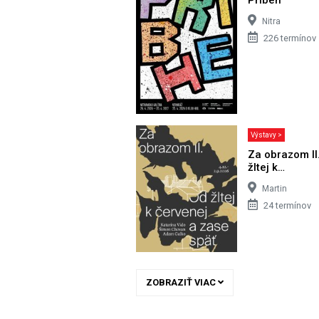
Nitra
226 termínov
Výstavy >
Za obrazom II
žltej k…
Martin
24 termínov
ZOBRAZIŤ VIAC