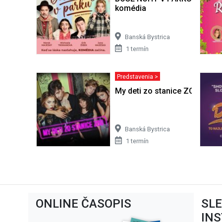
komédia
Banská Bystrica
1 termín
Predstavenia >
My deti zo stanice ZOO
Banská Bystrica
1 termín
ONLINE ČASOPIS
SL
IN