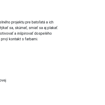
lného projektu pre batoľatá a ich
ýkať sa, skúmať, smiať sa aj plakať.
 motivovať a inšpirovať dospelého
 prvý kontakt s farbami.
ovej