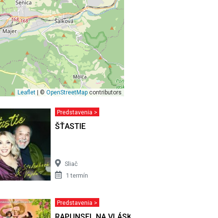
Leaflet
| ©
OpenStreetMap
contributors
Predstavenia >
RBU
ŠŤASTIE
Sliač
1 termín
Predstavenia >
tická
RAPUNSEL NA VLÁSKU