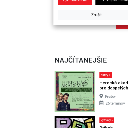
NAJČÍTANEJŠIE
Kurzy >
Herecká aka
pre dospelýc
Prešov
26 termínov
Výstavy >
Príbeh