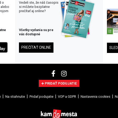
d o
Vedeli ste, že náš časopis
 alebo
si môžete bezplatne
svojom
prečítať aj online?
atne
Všetky vydania su pre
vás dostupné
PREČÍTAŤ ONLINE
SLE
PRIDAŤ PODUJATIE
y
Na stiahnutie
Pridať podujatie
VOP a GDPR
Nastavenia cookies
Na