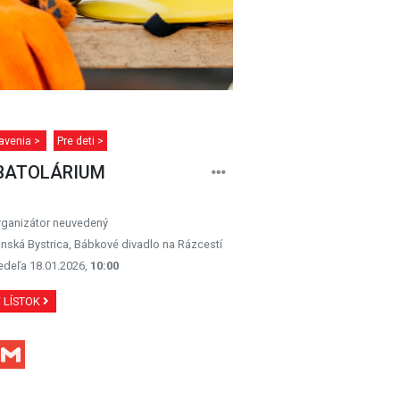
avenia >
Pre deti >
BATOLÁRIUM
rganizátor neuvedený
nská Bystrica, Bábkové divadlo na Rázcestí
edeľa 18.01.2026,
10:00
Ť LÍSTOK
Facebook
Gmail