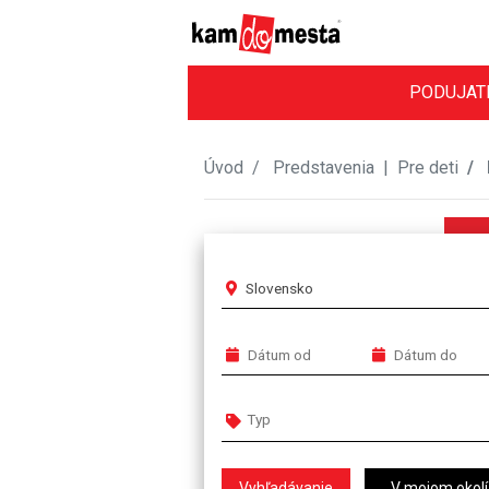
PODUJAT
Úvod
Predstavenia
|
Pre deti
Slovensko
V mojom okolí