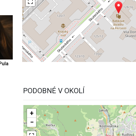
Pula
PODOBNÉ V OKOLÍ
+
−