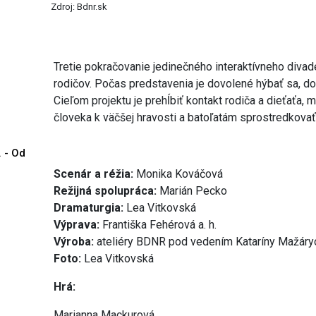
Zdroj: Bdnr.sk
Tretie pokračovanie jedinečného interaktívneho divade
rodičov. Počas predstavenia je dovolené hýbať sa, dot
Cieľom projektu je prehĺbiť kontakt rodiča a dieťaťa,
človeka k väčšej hravosti a batoľatám sprostredkovať
. - Od
Scenár a réžia:
Monika Kováčová
Režijná spolupráca:
Marián Pecko
Dramaturgia:
Lea Vitkovská
Výprava:
Františka Fehérová a. h.
Výroba:
ateliéry BDNR pod vedením Kataríny Mažáry
Foto:
Lea Vitkovská
Hrá:
Marianna Mackurová