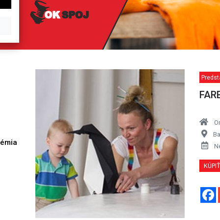
Predst
FAR
O
Ba
démia
N
h
KÚPI