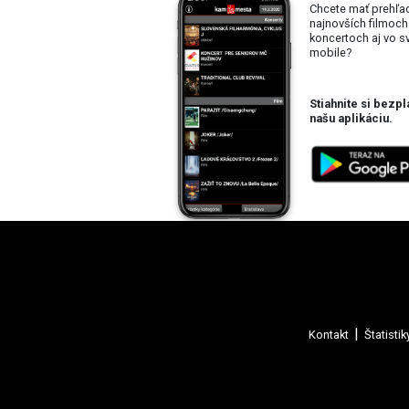
Chcete mať prehľa
najnovších filmoch
koncertoch aj vo 
mobile?
Stiahnite si bezpl
našu aplikáciu.
Kontakt
Štatistik