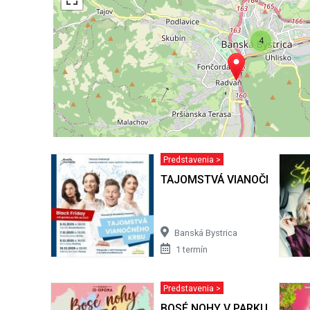
4
Predstavenia >
TAJOMSTVÁ VIANOČNÉHO K
Banská Bystrica
1 termín
Predstavenia >
BOSÉ NOHY V PARKU - Roman