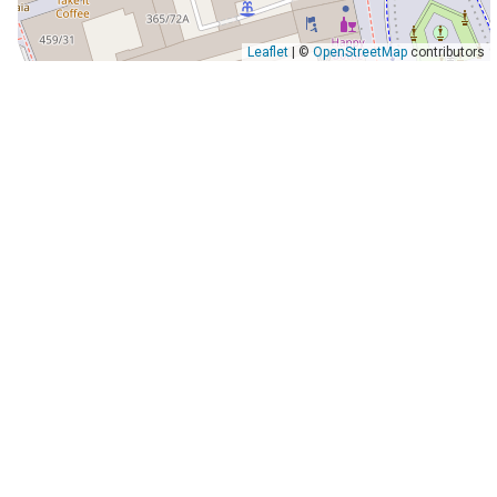
Leaflet
| ©
OpenStreetMap
contributors