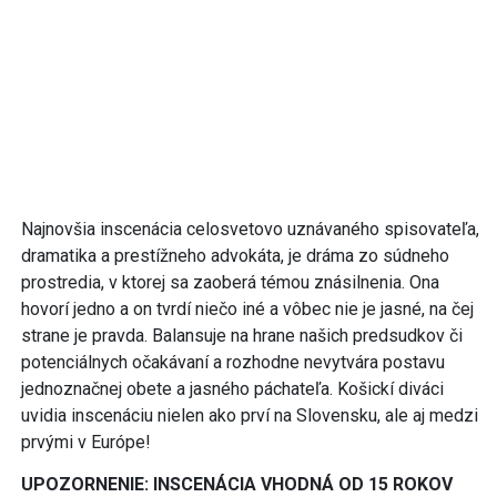
Najnovšia inscenácia celosvetovo uznávaného spisovateľa,
dramatika a prestížneho advokáta, je dráma zo súdneho
prostredia, v ktorej sa zaoberá témou znásilnenia. Ona
hovorí jedno a on tvrdí niečo iné a vôbec nie je jasné, na čej
strane je pravda. Balansuje na hrane našich predsudkov či
potenciálnych očakávaní a rozhodne nevytvára postavu
jednoznačnej obete a jasného páchateľa. Košickí diváci
uvidia inscenáciu nielen ako prví na Slovensku, ale aj medzi
prvými v Európe!
UPOZORNENIE: INSCENÁCIA VHODNÁ OD 15 ROKOV