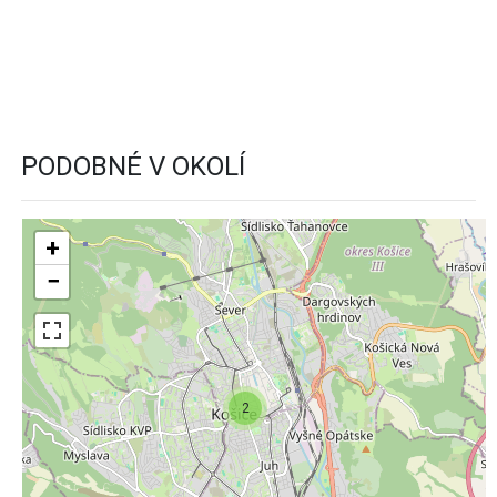
PODOBNÉ V OKOLÍ
+
−
2