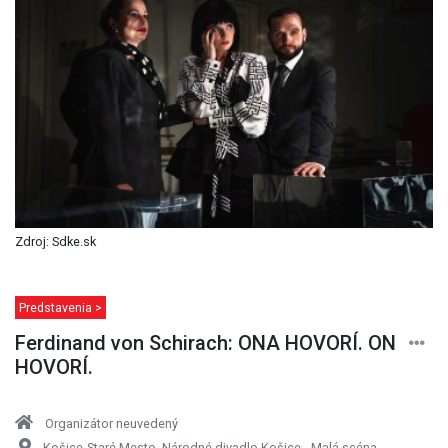
Zdroj: Sdke.sk
Predstavenia >
Ferdinand von Schirach: ONA HOVORÍ. ON
HOVORÍ.
Organizátor neuvedený
Košice-Staré Mesto, Národné divadlo Košice - Malá scéna