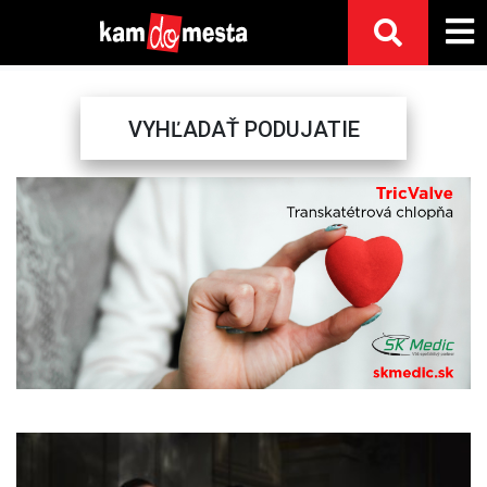
VYHĽADAŤ PODUJATIE
Previous
Next