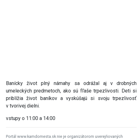
Banícky život plný námahy sa odrážal aj v drobných
umeleckých predmetoch, ako sú fľaše trpezlivosti. Deti si
priblížia život baníkov a vyskúšajú si svoju trpezlivosť
v tvorivej dielni.
vstupy o 11:00 a 14:00
Portál www.kamdomesta.sk nie je organizátorom uverejňovaných