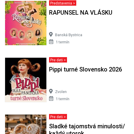
Predstavenia >
RAPUNSEL NA VLÁSKU
Banská Bystrica
1 termín
Pre deti >
Pippi turné Slovensko 2026
Zvolen
1 termín
Pre deti >
Sladké tajomstvá minulosti/
každý utorok