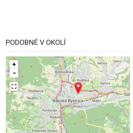
PODOBNÉ V OKOLÍ
+
−