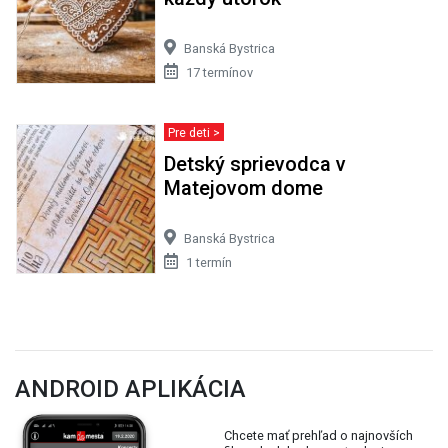
Banská Bystrica
17 termínov
Pre deti >
Detský sprievodca v
Matejovom dome
Banská Bystrica
1 termín
ANDROID APLIKÁCIA
Chcete mať prehľad o najnovších