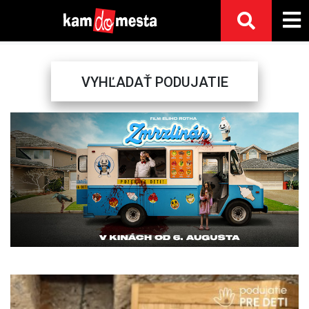
VYHĽADAŤ PODUJATIE
Previous
Next