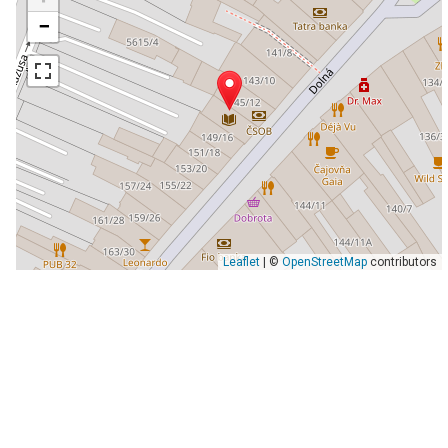
−
Leaflet
| ©
OpenStreetMap
contributors