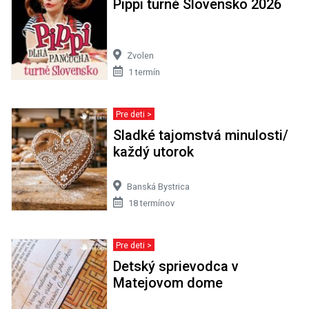
Pippi turné Slovensko 2026
Zvolen
1 termín
Pre deti >
Sladké tajomstvá minulosti/
každý utorok
Banská Bystrica
18 termínov
Pre deti >
Detský sprievodca v
Matejovom dome