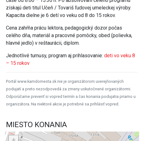
čase od 8.00 – 15.30 h. Po absolvovaní celého programu
získajú deti titul Učeň / Tovariš ľudovej umeleckej výroby.
Kapacita dielne je 6 detí vo veku od 8 do 15 rokov.
Cena zahŕňa prácu lektora, pedagogický dozor počas
celého dňa, materiál a pracovné pomôcky, obed (polievka,
hlavné jedlo) v reštaurácii, diplom.
Jednotlivé turnusy, program aj prihlasovanie:
deti vo veku 8
– 15 rokov
Portál www.kamdomesta.sk nie je organizátorom uverejňovaných
podujatí a preto nezodpovedá za zmeny uskutočnené organizátormi.
Odporúčame preveriť si vopred termín a čas konania podujatia priamo u
organizátora. Na niektoré akcie je potrebné sa prihlásiť vopred.
MIESTO KONANIA
+