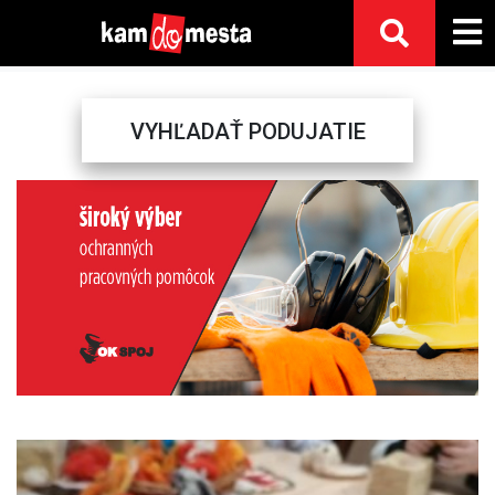
VYHĽADAŤ PODUJATIE
Previous
Next