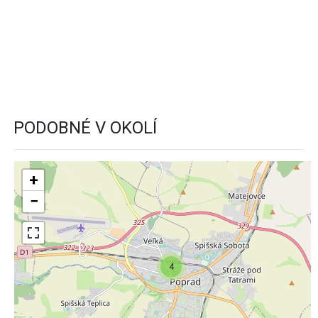
PODOBNÉ V OKOLÍ
+
−
4