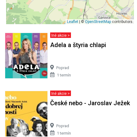
Leaflet
| ©
OpenStreetMap
contributors
Iné akcie >
Adela a štyria chlapi
Poprad
1 termín
Iné akcie >
České nebo - Jaroslav Ježek
Poprad
1 termín