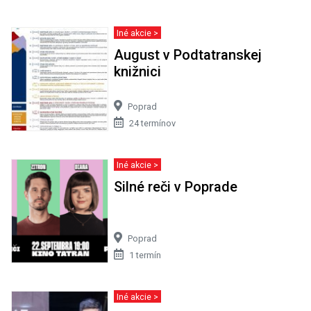
Iné akcie >
August v Podtatranskej
knižnici
Poprad
24 termínov
Iné akcie >
Silné reči v Poprade
Poprad
1 termín
Iné akcie >