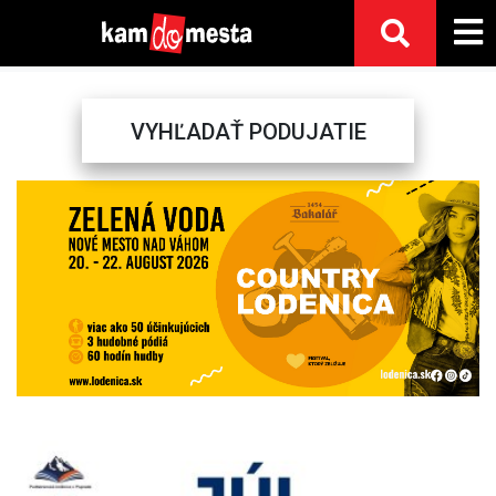
VYHĽADAŤ PODUJATIE
Previous
Next