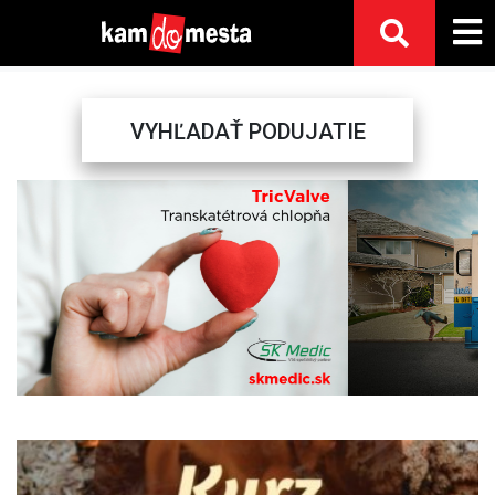
VYHĽADAŤ PODUJATIE
Previous
Next