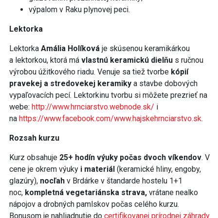
výpalom v Raku plynovej peci.
Lektorka
Lektorka
Amália Holíková
je skúsenou keramikárkou
a lektorkou, ktorá má
vlastnú keramickú dielňu
s ručnou
výrobou úžitkového riadu. Venuje sa tiež tvorbe
kópií
pravekej a stredovekej keramiky
a stavbe dobových
vypaľovacích pecí. Lektorkinu tvorbu si môžete prezrieť na
webe:
http://www.hrnciarstvo.webnode.sk/
i
na
https://www.facebook.com/www.hajskehrnciarstvo.sk
.
Rozsah kurzu
Kurz obsahuje
25+ hodín výuky počas dvoch víkendov
. V
cene je okrem výuky
i materiál
(keramické hliny, engoby,
glazúry),
nocľah
v Brdárke v štandarde hostelu 1+1
noc,
kompletná vegetariánska strava,
vrátane nealko
nápojov a drobných pamlskov počas celého kurzu.
Bonusom je nahliadnutie do
certifikovanej prírodnej záhrady