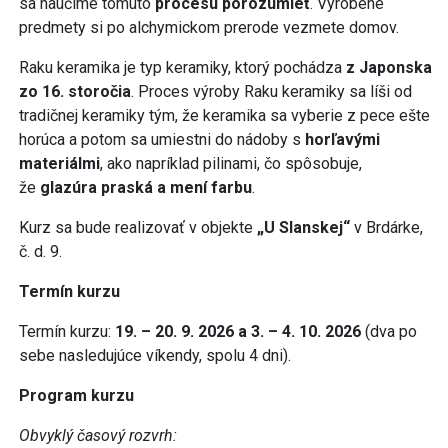
sa naučíme tomuto
procesu porozumieť
. Vyrobené
predmety si po alchymickom prerode vezmete domov.
Raku keramika je typ keramiky, ktorý pochádza
z Japonska
zo 16. storočia
. Proces výroby Raku keramiky sa líši od
tradičnej keramiky tým, že keramika sa vyberie z pece ešte
horúca a potom sa umiestni do nádoby s
horľavými
materiálmi
, ako napríklad pilinami, čo spôsobuje,
že
glazúra praská a mení farbu
.
Kurz sa bude realizovať v objekte
„U Slanskej“
v Brdárke,
č. d. 9.
Termín kurzu
Termín kurzu:
19. –
20. 9. 2026 a
3. – 4. 10.
2026
(dva po
sebe nasledujúce víkendy, spolu 4 dni).
Program kurzu
Obvyklý časový rozvrh: