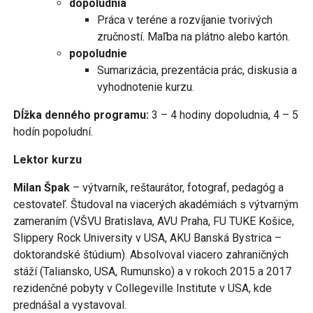
dopoludnia
Práca v teréne a rozvíjanie tvorivých
zručností. Maľba na plátno alebo kartón.
popoludnie
Sumarizácia, prezentácia prác, diskusia a
vyhodnotenie kurzu.
Dĺžka denného programu:
3 – 4 hodiny dopoludnia, 4 – 5
hodín popoludní.
Lektor kurzu
Milan Špak
– výtvarník, reštaurátor, fotograf, pedagóg a
cestovateľ. Študoval na viacerých akadémiách s výtvarným
zameraním (VŠVU Bratislava, AVU Praha, FU TUKE Košice,
Slippery Rock University v USA, AKU Banská Bystrica –
doktorandské štúdium). Absolvoval viacero zahraničných
stáží (Taliansko, USA, Rumunsko) a v rokoch 2015 a 2017
rezidenčné pobyty v Collegeville Institute v USA, kde
prednášal a vystavoval.