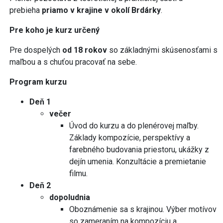
prebieha
priamo v krajine v okolí Brdárky
.
Pre koho je kurz určený
Pre dospelých
od 18 rokov
so základnými skúsenosťami s
maľbou a s chuťou pracovať na sebe.
Program kurzu
Deň 1
večer
Úvod do kurzu a do plenérovej maľby.
Základy kompozície, perspektívy a
farebného budovania priestoru, ukážky z
dejín umenia. Konzultácie a premietanie
filmu.
Deň 2
dopoludnia
Oboznámenie sa s krajinou. Výber motívov
so zameraním na kompozíciu a