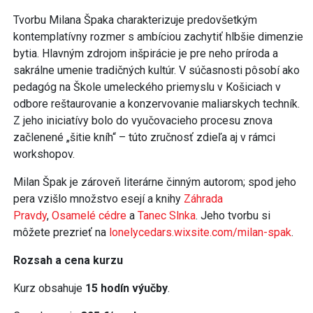
Tvorbu Milana Špaka charakterizuje predovšetkým
kontemplatívny rozmer s ambíciou zachytiť hlbšie dimenzie
bytia. Hlavným zdrojom inšpirácie je pre neho príroda a
sakrálne umenie tradičných kultúr. V súčasnosti pôsobí ako
pedagóg na Škole umeleckého priemyslu v Košiciach v
odbore reštaurovanie a konzervovanie maliarskych techník.
Z jeho iniciatívy bolo do vyučovacieho procesu znova
začlenené „šitie kníh“ – túto zručnosť zdieľa aj v rámci
workshopov.
Milan Špak je zároveň literárne činným autorom; spod jeho
pera vzišlo množstvo esejí a knihy
Záhrada
Pravdy
,
Osamelé cédre
a
Tanec Slnka
. Jeho tvorbu si
môžete prezrieť na
lonelycedars.wixsite.com/milan-spak
.
Rozsah a cena kurzu
Kurz obsahuje
15 hodín výučby
.