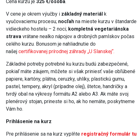
Cena kurzu je
325 €/osoba
.
V cene je okrem výučby i
základný materiál
k
vyučovaciemu procesu;
nocľah
na mieste kurzu v štandarde
vidieckeho hostelu – 2 noci;
kompletná vegetariánska
strava
vrátane nealko nápojov a drobných pamlskov počas
celého kurzu. Bonusom je nahliadnutie do
našej
certifikovanej prírodnej záhrady „U Slanskej“.
Základné potreby potrebné ku kurzu budú zabezpečené,
pokiaľ máte záujem, môžete si však priniesť vaše obľúbené
papiere, kartóny, plátna, ceruzky, uhlíky, plastickú gumu,
pastel, tempery, akryl (prípadne olej), štetce, handričky a
tvrdý obal na výkresy formátu A2 alebo A3. Ak máte svoj
plenérový stojan, prineste si ho, ak ho nemáte, poskytneme
Vám ho.
Prihlásenie na kurz
Pre prihlásenie sa na kurz vyplňte
registračný formulár tu