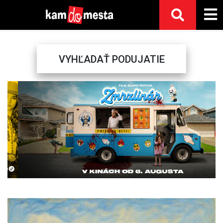
VYHĽADAŤ PODUJATIE
Previous
Next