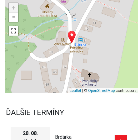
+
−
Leaflet
| ©
OpenStreetMap
contributors
ĎALŠIE TERMÍNY
28. 08.
Brdárka