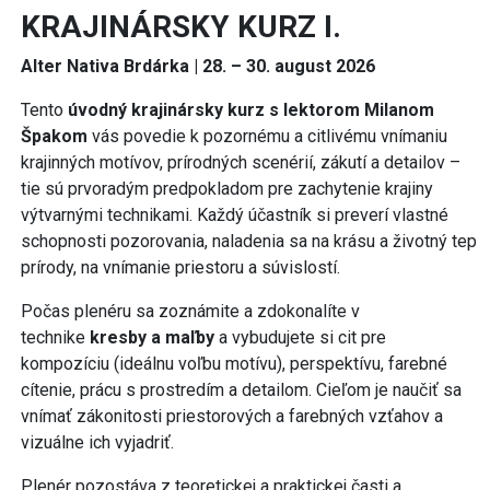
KRAJINÁRSKY KURZ I.
Alter Nativa Brdárka
| 28. – 30. august 2026
Tento
úvodný krajinársky kurz
s lektorom Milanom
Špakom
vás povedie k pozornému a citlivému vnímaniu
krajinných motívov, prírodných scenérií, zákutí a detailov –
tie sú prvoradým predpokladom pre zachytenie krajiny
výtvarnými technikami. Každý účastník si preverí vlastné
schopnosti pozorovania, naladenia sa na krásu a životný tep
prírody, na vnímanie priestoru a súvislostí.
Počas plenéru sa zoznámite a zdokonalíte v
technike
kresby a maľby
a vybudujete si cit pre
kompozíciu (ideálnu voľbu motívu), perspektívu, farebné
cítenie, prácu s prostredím a detailom. Cieľom je naučiť sa
vnímať zákonitosti priestorových a farebných vzťahov a
vizuálne ich vyjadriť.
Plenér pozostáva z teoretickej a praktickej časti a