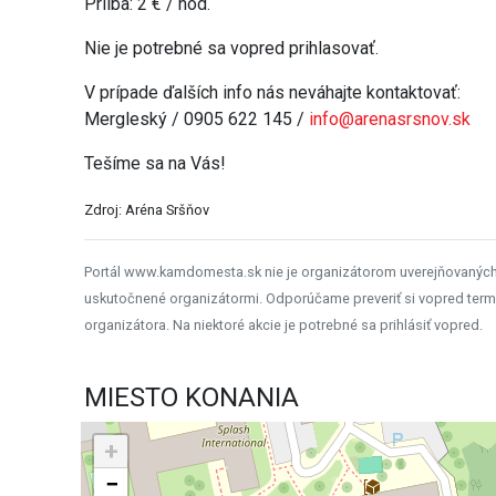
Prilba: 2 € / hod.
Nie je potrebné sa vopred prihlasovať.
V prípade ďalších info nás neváhajte kontaktovať:
Mergleský / 0905 622 145 /
info@arenasrsnov.sk
Tešíme sa na Vás!
Zdroj: Aréna Sršňov
Portál www.kamdomesta.sk nie je organizátorom uverejňovanýc
uskutočnené organizátormi. Odporúčame preveriť si vopred term
organizátora. Na niektoré akcie je potrebné sa prihlásiť vopred.
MIESTO KONANIA
+
−