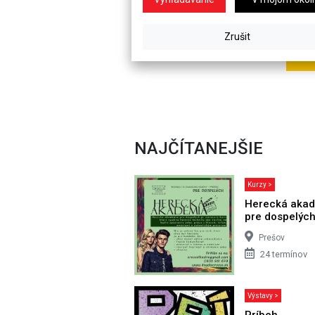
NAJČÍTANEJŠIE
Kurzy >
Herecká aka
pre dospelýc
Prešov
24 termínov
Výstavy >
Príbeh