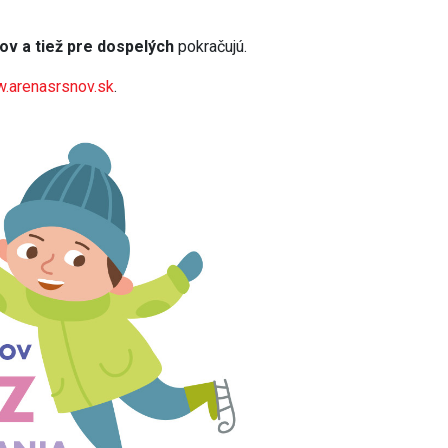
kov a tiež pre dospelých
pokračujú.
.arenasrsnov.sk
.