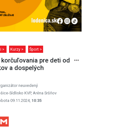
ti >
Kurzy >
Šport >
 korčuľovania pre deti od
kov a dospelých
rganizátor neuvedený
šice-Sídlisko KVP, Aréna Sršňov
obota 09.11.2024,
10:35
Facebook
Gmail