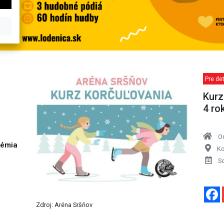
Pre de
Kurz
4 ro
O
démia
Ko
h
S
Zdroj: Aréna Sršňov