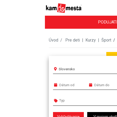
PODUJAT
Úvod
Pre deti
|
Kurzy
|
Šport
Slovensko
V mojom okolí