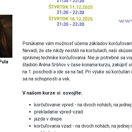
Ponúkame vám možnosť učenia základov korčuľovania 
Nevadí, že ste nikdy nestáli na korčuliach, naši skúsen
správnej technike korčuľovania. Nie je potrebné sa vo
Pula
štadión Aréna Sršňov v čase konania kurzu, zakúpiť s
na 1. poschodí a ide sa na ľad. Pri výuke sú korčuliari
sa na schopnosti a vek.
V našom kurze si osvojíte:
korčuľovanie vpred - na dvoch nohách, na jedne
prekladanie vpred-vzad
jazda v drepe
korčuľovania vzad - na dvoch nohách, na jednej