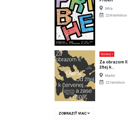
Nitra
224 termínov
Výstavy >
Za obrazom II
žltej k…
Martin
22 termínov
ZOBRAZIŤ VIAC