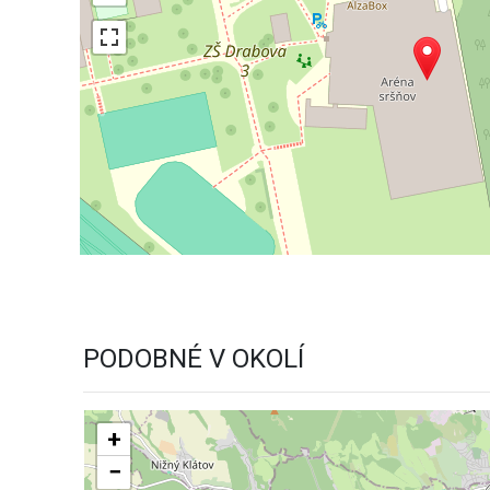
PODOBNÉ V OKOLÍ
+
−