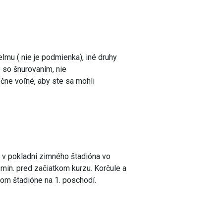
lmu ( nie je podmienka), iné druhy
 so šnurovaním, nie
očne voľné, aby ste sa mohli
 v pokladni zimného štadióna vo
 min. pred začiatkom kurzu. Korčule a
mnom štadióne na 1. poschodí.