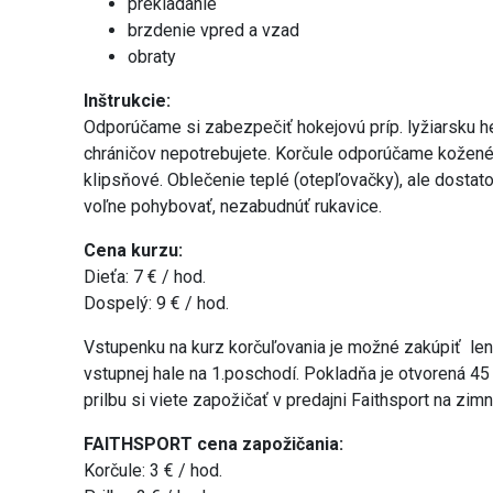
prekladanie
brzdenie vpred a vzad
obraty
Inštrukcie:
Odporúčame si zabezpečiť hokejovú príp. lyžiarsku he
chráničov nepotrebujete. Korčule odporúčame kožené
klipsňové. Oblečenie teplé (otepľovačky), ale dostat
voľne pohybovať, nezabudnúť rukavice.
Cena kurzu:
Dieťa: 7 € / hod.
Dospelý: 9 € / hod.
Vstupenku na kurz korčuľovania je možné zakúpiť len
vstupnej hale na 1.poschodí. Pokladňa je otvorená 45
prilbu si viete zapožičať v predajni Faithsport na zi
FAITHSPORT cena zapožičania:
Korčule: 3 € / hod.