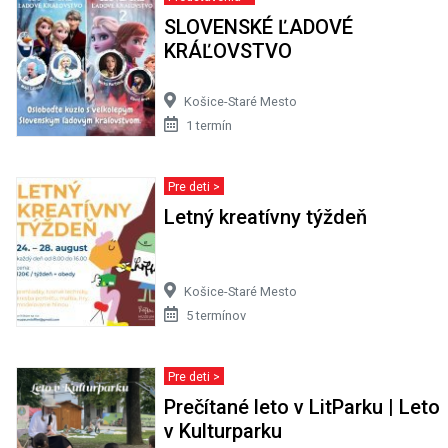
SLOVENSKÉ ĽADOVÉ
KRÁĽOVSTVO
Košice-Staré Mesto
1 termín
Pre deti >
Letný kreatívny týždeň
Košice-Staré Mesto
5 termínov
Pre deti >
Prečítané leto v LitParku | Leto
v Kulturparku