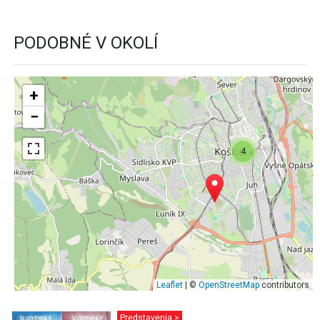
PODOBNÉ V OKOLÍ
+
−
4
Leaflet
| ©
OpenStreetMap
contributors
Predstavenia >