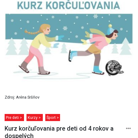
Zdroj: Aréna Sršňov
Pre deti >
Kurzy >
Šport >
Kurz korčuľovania pre deti od 4 rokov a
dospelých