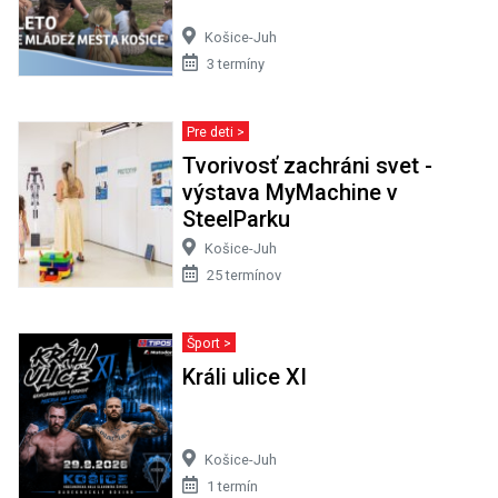
Košice-Juh
3 termíny
Pre deti >
Tvorivosť zachráni svet -
výstava MyMachine v
SteelParku
Košice-Juh
25 termínov
Šport >
Králi ulice XI
Košice-Juh
1 termín