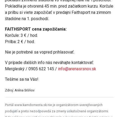
Pokladňa je otvorená 45 min. pred začiatkom kurzu. Korčule
a prilbu si viete zapožičať v predajni Faithsport na zimnom
štadióne na 1. poschodí.
FAITHSPORT cena zapožičania:
Korčule: 3 € / hod.
Prilba: 2 € / hod.
Nie je potrebné sa vopred prihlasovať.
V prípade ďalších info nás neváhajte kontaktovať:
Mergleský / 0905 622 145 /
info@arenasrsnov.sk
Tešíme sa na Vás!
Zdroj: Aréna Sršňov
Portál www.kamdomesta.sk nie je organizátorom uverejňovaných
podujatí a preto nezodpovedá za zmeny uskutočnené organizátormi.