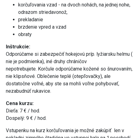
korčuľovania vzad - na dvoch nohách, na jednej nohe,
odrazom striedavonož,
prekladanie
brzdenie vpred a vzad
obraty
Inštrukcie:
Odporúčame si zabezpečiť hokejovú príp. lyžiarsku helmu (
nie je podmienka), iné druhy chráničov
nepotrebujete. Korčule odporúčame kožené so šnurovaním,
nie klipsňové. Oblečenie teplé (otepľovačky), ale
dostatočne voľné, aby ste sa mohli voľne pohybovať,
nezabudnúť rukavice.
Cena kurzu:
Dieťa: 7 € / hod.
Dospelý: 9 € / hod.
Vstupenku na kurz korčuľovania je možné zakúpiť len v
pokladni zimného štadióna vo vstupnej hale na 1.poschodí.