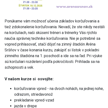
Ponúkame vám možnosť učenia základov korčuľovania a
tiež zdokonalenie korčuľovania. Nevadí, že ste nikdy nestáli
na korčuliach, naši skúsení tréneri a trénerky Vás rýchlo
naučia správnej technike korčuľovania. Nie je potrebné sa
vopred prihlasovať, stačí dôjsť na zimný štadión Aréna
Sršňov v čase konania kurzu, zakúpiť si lístok v pokladni
zimného štadióna na 1. poschodí a ide sa na ľad. Pri výuke
sú korčuliari rozdelení podľa pokročilosti. Prihliada sa na
schopnosti a vek.
V našom kurze si osvojíte:
korčuľovanie vpred - na dvoch nohách, na jednej nohe,
odrazom, striedavonož
prekladanie vpred-vzad
jazda v drepe