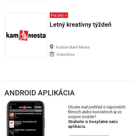
Pre deti >
Letný kreatívny týždeň
Košice-Staré Mesto
5 termínov
ANDROID APLIKÁCIA
Chcete mať prehľad o najnovších
filmoch alebo koncertoch aj vo
svojom mobile?
Stiahnite si bezplatne našu
aplikáciu.