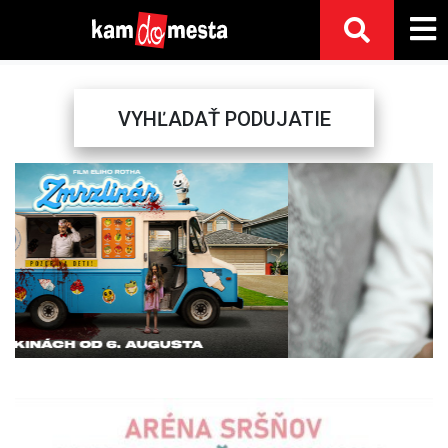
VYHĽADAŤ PODUJATIE
Previous
Next