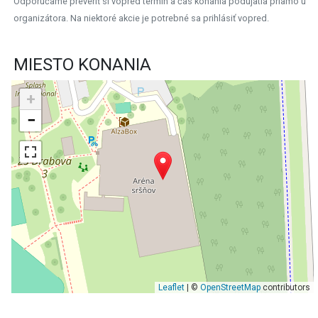
Odporúčame preveriť si vopred termín a čas konania podujatia priamo u
organizátora. Na niektoré akcie je potrebné sa prihlásiť vopred.
MIESTO KONANIA
+
−
Leaflet
| ©
OpenStreetMap
contributors