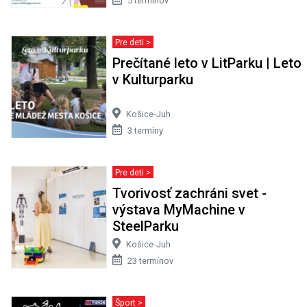
5 termínov
Pre deti >
Prečítané leto v LitParku | Leto
v Kulturparku
Košice-Juh
3 termíny
Pre deti >
Tvorivosť zachráni svet -
výstava MyMachine v
SteelParku
Košice-Juh
23 termínov
Šport >