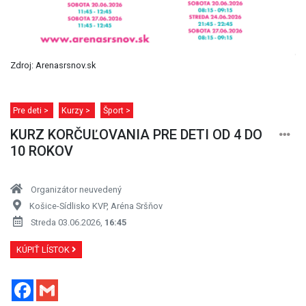
Zdroj: Arenasrsnov.sk
Pre deti >
Kurzy >
Šport >
KURZ KORČUĽOVANIA PRE DETI OD 4 DO
10 ROKOV
Organizátor neuvedený
Košice-Sídlisko KVP, Aréna Sršňov
Streda 03.06.2026,
16:45
KÚPIŤ LÍSTOK
Facebook
Gmail