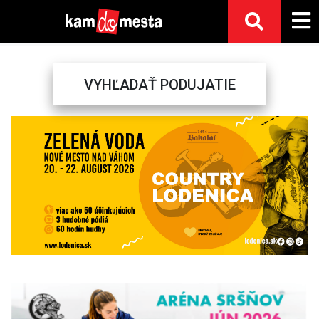
VYHĽADAŤ PODUJATIE
Previous
Next