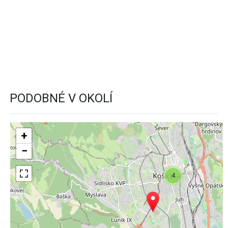
PODOBNÉ V OKOLÍ
+
−
4