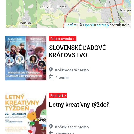
Leaflet
| ©
OpenStreetMap
contributors
Predstavenia >
SLOVENSKÉ ĽADOVÉ
KRÁĽOVSTVO
Košice-Staré Mesto
1 termín
Pre deti >
Letný kreatívny týždeň
Košice-Staré Mesto