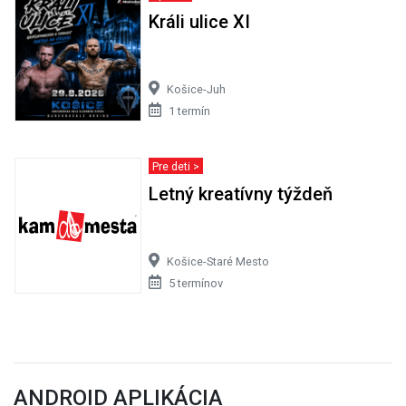
Králi ulice XI
Košice-Juh
1 termín
Pre deti >
Letný kreatívny týždeň
Košice-Staré Mesto
5 termínov
ANDROID APLIKÁCIA