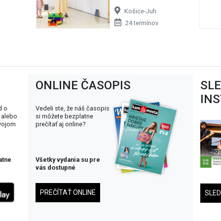
Košice-Juh
24 termínov
ONLINE ČASOPIS
SL
IN
d o
Vedeli ste, že náš časopis
 alebo
si môžete bezplatne
svojom
prečítať aj online?
atne
Všetky vydania su pre
vás dostupné
PREČÍTAŤ ONLINE
SLE