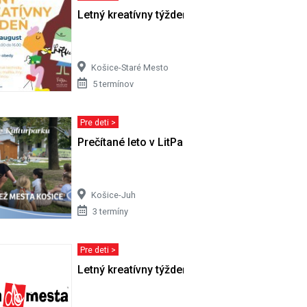
VSTVO
Letný kreatívny týždeň
Košice-Staré Mesto
5 termínov
Pre deti >
ikačných
Prečítané leto v LitParku | Leto v…
Košice-Juh
3 termíny
Pre deti >
tava
Letný kreatívny týždeň