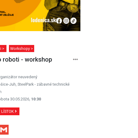
ti >
Workshopy >
 roboti - workshop
rganizátor neuvedený
šice-Juh, SteelPark - zábavné technické
m
obota 30.05.2026,
10:30
Ť LÍSTOK
Facebook
Gmail