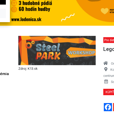
Pre de
Lego
O
Zdroj: K13.sk
Ko
démia
centru
h
S
KÚPI