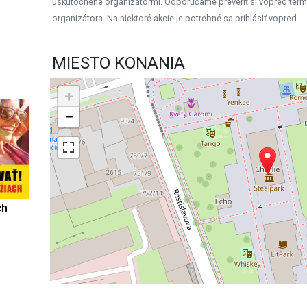
uskutočnené organizátormi. Odporúčame preveriť si vopred term
organizátora. Na niektoré akcie je potrebné sa prihlásiť vopred.
MIESTO KONANIA
+
−
ch