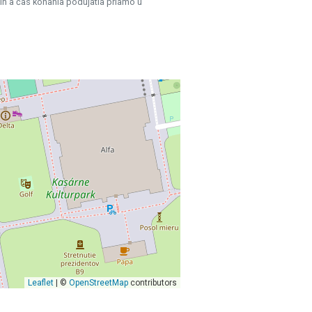
ín a čas konania podujatia priamo u
Leaflet
| ©
OpenStreetMap
contributors