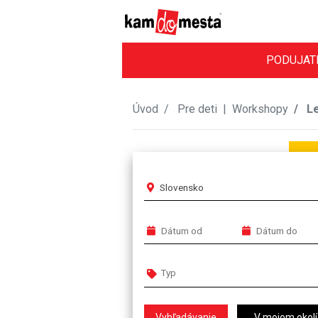
PODUJAT
Úvod
Pre deti
|
Workshopy
Le
Slovensko
V mojom okolí