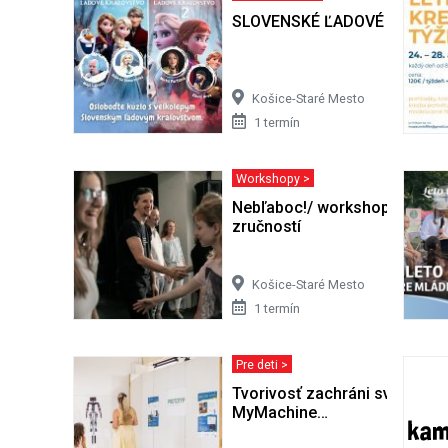
SLOVENSKÉ ĽADOVÉ KRÁĽO
Košice-Staré Mesto
1 termín
Workshopy >
Nebľaboc!/ workshop komun
zručností
Košice-Staré Mesto
1 termín
Pre deti >
Tvorivosť zachráni svet - výs
MyMachine…