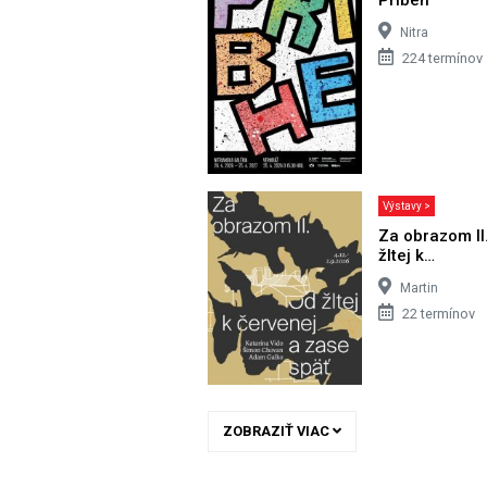
Nitra
224 termínov
Výstavy >
Za obrazom II
žltej k…
Martin
22 termínov
ZOBRAZIŤ VIAC