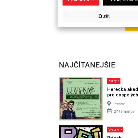
NAJČÍTANEJŠIE
Kurzy >
Herecká aka
pre dospelýc
Prešov
24 termínov
Výstavy >
Príbeh