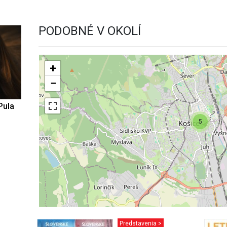
PODOBNÉ V OKOLÍ
+
−
Pula
5
Predstavenia >