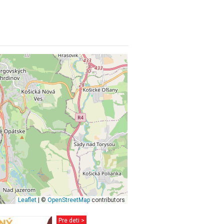
Leaflet
| ©
OpenStreetMap
contributors
Pre deti >