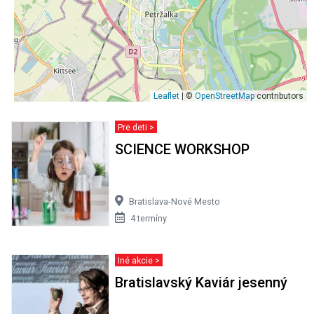
Leaflet
| ©
OpenStreetMap
contributors
Pre deti >
SCIENCE WORKSHOP
Bratislava-Nové Mesto
4 termíny
Iné akcie >
Bratislavský Kaviár jesenný