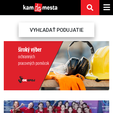
VYHĽADAŤ PODUJATIE
Previous
Next