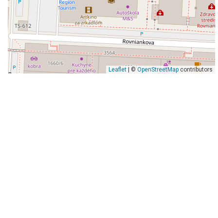
Leaflet
| ©
OpenStreetMap
contributors