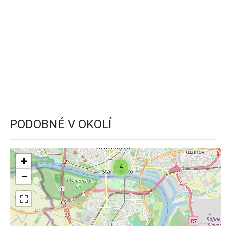
PODOBNÉ V OKOLÍ
+
4
−