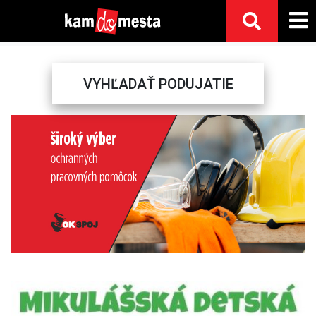
VYHĽADAŤ PODUJATIE
Previous
Next