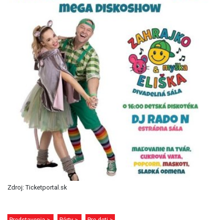
Zdroj: Ticketportal.sk
Predstavenia >
Párty >
Pre deti >