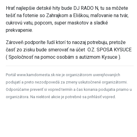
Hrať najlepšie detské hity bude DJ RADO N, tu sa môžete
tešiť na fotenie so Zahrajkom a Eliškou, maľovanie na tvár,
cukrovú vatu, popcorn, super maskotov a sladké
prekvapenie.
Zároveň podporíte ľudí ktorí to naozaj potrebuju, pretože
časť zo zisku bude smerovať na účet O.Z. SPOSA KYSUCE
( Spoločnosť na pomoc osobám s autizmom Kysuce ).
Portál www.kamdomesta.sk nie je organizátorom uverejňovaných
podujatí a preto nezodpovedá za zmeny uskutočnené organizátormi.
Odporúčame preveriť si vopred termín a čas konania podujatia priamo u
organizátora. Na niektoré akcie je potrebné sa prihlásiť vopred.