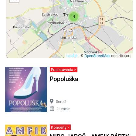
4
Leaflet
| ©
OpenStreetMap
contributors
Predstavenia >
Popoluška
Sereď
1 termín
Koncerty >