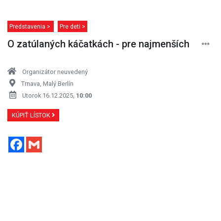
Predstavenia >
Pre deti >
O zatúlaných káčatkách - pre najmenších
Organizátor neuvedený
Trnava, Malý Berlín
Utorok 16.12.2025,
10:00
KÚPIŤ LÍSTOK
Facebook
Gmail