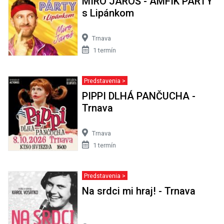
MIRO JAROŠ - AMFIK PÁRTY
s Lipánkom
Trnava
1 termín
Predstavenia >
PIPPI DLHÁ PANČUCHA -
Trnava
Trnava
1 termín
Predstavenia >
Na srdci mi hraj! - Trnava