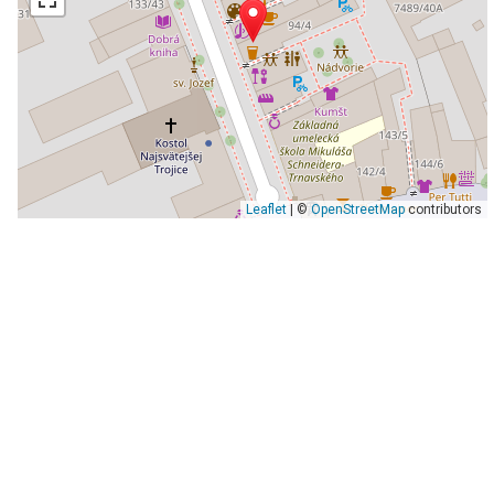
Leaflet
| ©
OpenStreetMap
contributors