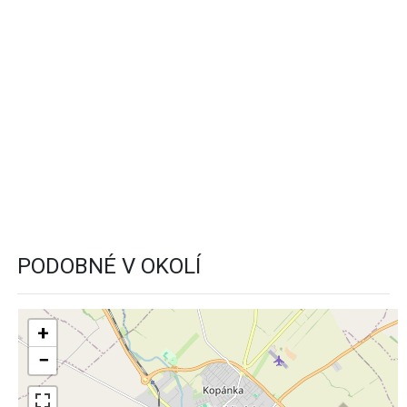
PODOBNÉ V OKOLÍ
+
−