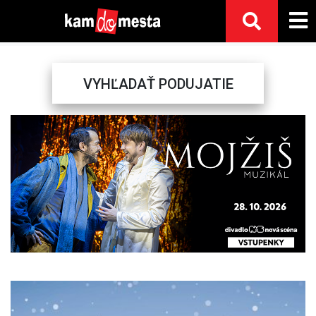
VYHĽADAŤ PODUJATIE
Previous
Next