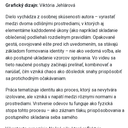
Grafický dizajn:
Viktória Jehlárová
Dielo vychádza z osobnej skúsenosti autora – vyrastať
medzi dvoma odlišnými prostrediami, v ktorých aj
elementárne každodenné úkony (ako napríklad skladanie
oblečenia) podliehali rozdielnym pravidlám. Opakované
gestá, osvojované ešte pred ich uvedomením, sa stávajú
základom formovania identity – nie ako vedomá voľba, ale
ako postupné ukladanie vzorcov správania. Vo videu sa
tieto naučené postupy začínajú prelínať, kombinovať a
narúšať, čím vzniká chaos ako dôsledok snahy prispôsobiť
sa protichodným očakávaniam.
Práca tematizuje identitu ako proces, ktorý sa nevytvára
izolovane, ale vzniká v napätí medzi rôznymi normami a
prostrediami. Vrstvenie odevov tu funguje ako fyzická
stopa tohto procesu – ako záznam tlaku, prispôsobovania a
postupného skladania seba samého.