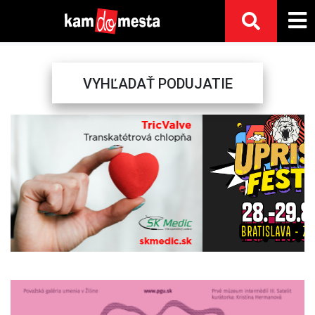
VYHĽADAŤ PODUJATIE
Previous
Next