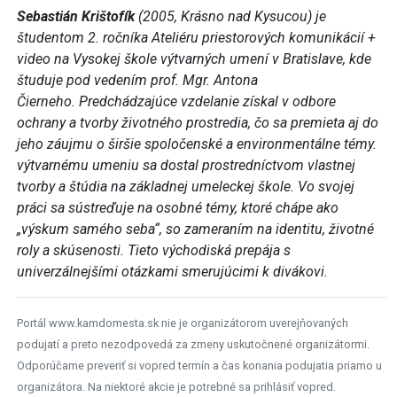
Sebastián Krištofík
(2005, Krásno nad Kysucou) je
študentom 2. ročníka Ateliéru priestorových komunikácií +
video na Vysokej škole výtvarných umení v Bratislave, kde
študuje pod vedením prof. Mgr. Antona
Čierneho.
Predchádzajúce vzdelanie získal v odbore
ochrany a tvorby životného prostredia, čo sa premieta aj do
jeho záujmu o širšie spoločenské a environmentálne témy.
výtvarnému umeniu sa dostal prostredníctvom vlastnej
tvorby a štúdia na základnej umeleckej škole. Vo svojej
práci sa sústreďuje na osobné témy, ktoré chápe ako
„výskum samého seba“, so zameraním na identitu, životné
roly a skúsenosti. Tieto východiská prepája s
univerzálnejšími otázkami smerujúcimi k divákovi.
Portál www.kamdomesta.sk nie je organizátorom uverejňovaných
podujatí a preto nezodpovedá za zmeny uskutočnené organizátormi.
Odporúčame preveriť si vopred termín a čas konania podujatia priamo u
organizátora. Na niektoré akcie je potrebné sa prihlásiť vopred.