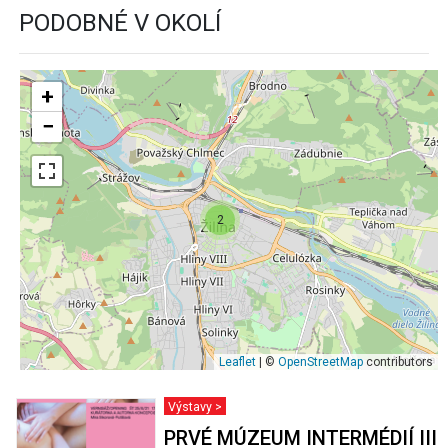
PODOBNÉ V OKOLÍ
+
−
2
Leaflet
| ©
OpenStreetMap
contributors
Výstavy >
PRVÉ MÚZEUM INTERMÉDIÍ III