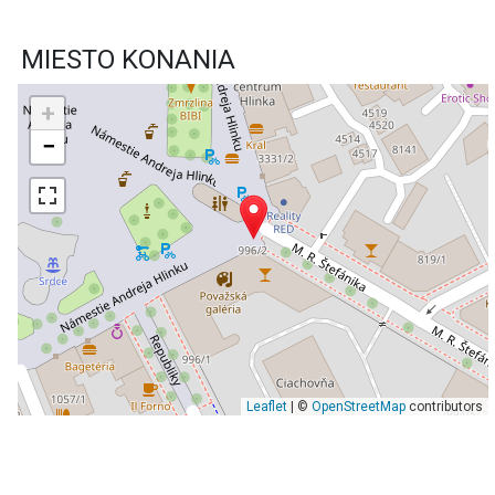
MIESTO KONANIA
+
−
Leaflet
| ©
OpenStreetMap
contributors