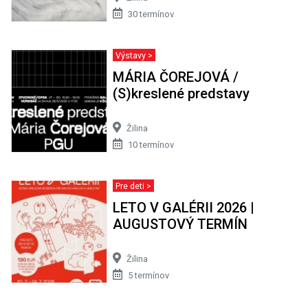
30 termínov
Výstavy >
MÁRIA ČOREJOVÁ /
(S)kreslené predstavy
Žilina
10 termínov
Pre deti >
LETO V GALÉRII 2026 |
AUGUSTOVÝ TERMÍN
Žilina
5 termínov