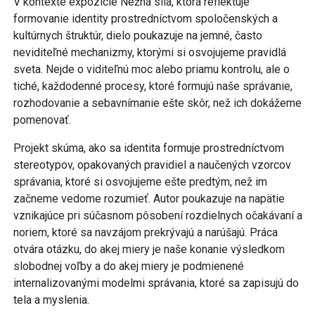
V kontexte expozície Nežná sila, ktorá reflektuje
formovanie identity prostredníctvom spoločenských a
kultúrnych štruktúr, dielo poukazuje na jemné, často
neviditeľné mechanizmy, ktorými si osvojujeme pravidlá
sveta. Nejde o viditeľnú moc alebo priamu kontrolu, ale o
tiché, každodenné procesy, ktoré formujú naše správanie,
rozhodovanie a sebavnímanie ešte skôr, než ich dokážeme
pomenovať.
Projekt skúma, ako sa identita formuje prostredníctvom
stereotypov, opakovaných pravidiel a naučených vzorcov
správania, ktoré si osvojujeme ešte predtým, než im
začneme vedome rozumieť. Autor poukazuje na napätie
vznikajúce pri súčasnom pôsobení rozdielnych očakávaní a
noriem, ktoré sa navzájom prekrývajú a narúšajú. Práca
otvára otázku, do akej miery je naše konanie výsledkom
slobodnej voľby a do akej miery je podmienené
internalizovanými modelmi správania, ktoré sa zapisujú do
tela a myslenia.