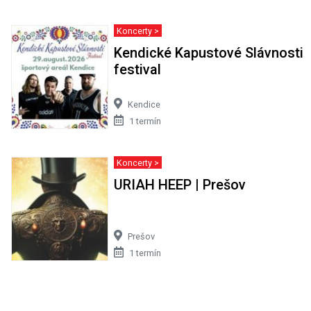
Koncerty >
Kendické Kapustové Slávnosti
festival
Kendice
1 termín
Koncerty >
URIAH HEEP | Prešov
Prešov
1 termín