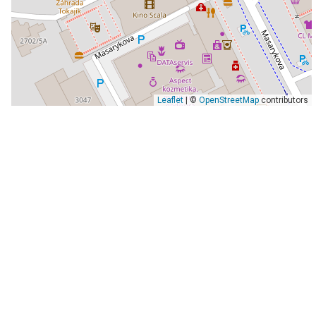
Leaflet
| ©
OpenStreetMap
contributors