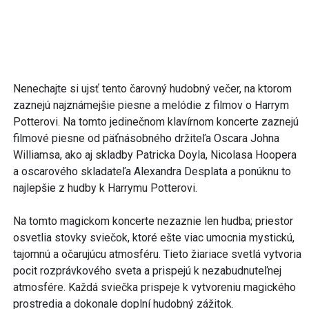
Nenechajte si ujsť tento čarovný hudobný večer, na ktorom
zaznejú najznámejšie piesne a melódie z filmov o Harrym
Potterovi. Na tomto jedinečnom klavírnom koncerte zaznejú
filmové piesne od päťnásobného držiteľa Oscara Johna
Williamsa, ako aj skladby Patricka Doyla, Nicolasa Hoopera
a oscarového skladateľa Alexandra Desplata a ponúknu to
najlepšie z hudby k Harrymu Potterovi.
Na tomto magickom koncerte nezaznie len hudba; priestor
osvetlia stovky sviečok, ktoré ešte viac umocnia mystickú,
tajomnú a očarujúcu atmosféru. Tieto žiariace svetlá vytvoria
pocit rozprávkového sveta a prispejú k nezabudnuteľnej
atmosfére. Každá sviečka prispeje k vytvoreniu magického
prostredia a dokonale doplní hudobný zážitok.