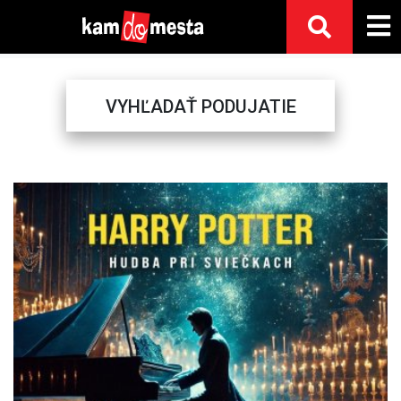
VYHĽADAŤ PODUJATIE
Previous
Next