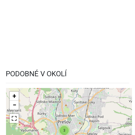
PODOBNÉ V OKOLÍ
+
−
3