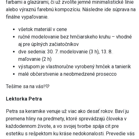
farbami a glazúrami, či už zvolíte jemné minimalistické línie
alebo výraznú farebnú kompozíciu. Následne ide súprava na
finálne vypaľovanie.
všetok materiál v cene
ručné modelovanie bez hrnčiarskeho kruhu – vhodné
aj pre úplných začiatočníkov
dve sedenia: 30. 7. modelovanie (3 h), 13. 8.
maľovanie (2 h)
výstupom je vlastnoručne vyrobený hrnček a tanierik
malé občerstvenie a neobmedzené prosecco
Tešíme sa na vás!💛
Lektorka Petra
Petra sa keramike venuje už viac ako desať rokov. Baví ju
premena hliny na predmety, ktoré sprevádzajú človeka v
každodennom živote, a vo svojej tvorbe spája cit pre
estetiku s rešpektom ku kráse nedokonalosti. Prevedie vás