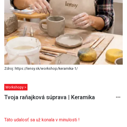
Zdroj: https://lensy.sk/workshop/keramika-1/
Workshopy >
Tvoja raňajková súprava | Keramika
Táto udalosť sa už konala v minulosti !