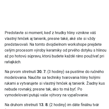
Predstavte si moment, keď z hrudky hliny vznikne váš
vlastný hrnček aj tanierik, presne také, aké ste si vždy
predstavovali. Na tomto dvojdielnom workshope prejdete
celým procesom výroby keramiky od prvého dotyku s hlinou
až po hotovú súpravu, ktorú budete každé ráno používať pri
raňajkách.
Na prvom stretnutí
30. 7.
(3 hodiny) sa pustíme do ručného
modelovania. Naučíte sa techniky tvarovania hliny holými
rukami a vytvarujete si vlastný hrnček aj tanierik. Žiadny kus
nebude rovnaký, presne tak, ako to má byť. Po
vymodelovaní putujú vaše výtvory na vypaľovanie.
Na druhom stretnutí
13. 8.
(2 hodiny) im dáte finálnu tvár