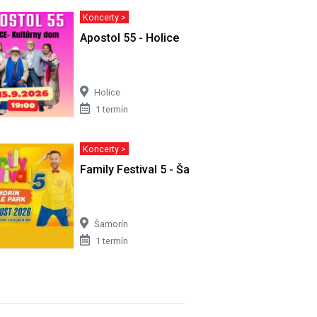
Koncerty >
Apostol 55 - Holice
Holice
1 termín
Koncerty >
ál -
Family Festival 5 - Šamorín
Šamorín
1 termín