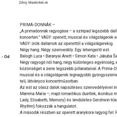
Zdroj: Maxiticket.sk
PRIMA-DONNÁK –
„A primadonnák ragyogása – a színpad legszebb dalla
koncerten.” VAGY: operett, musical és világslágerek 
VAGY: örök dallamok az operettől a világslágerekig.
Négy hang. Négy szenvedély. Egy lehengerlő est.
Balogh Luca • Baranyai Anett • Simon Kata • Jakuba Š
. - Od
Négy ragyogó női hang, négy különleges egyéniség, e
közönséget a zene legszebb pillanataival. A Prima-Do
musical és a világslágerek legnagyobb gyöngyszeme
teli, látványos koncertműsorban.
Az est az olasz dalok napsütéses szenvedélyével indu
Mamma Maria –, majd romantikus duettek, ikonikus mu
Lady, Elisabeth, Memory) és lendületes Gershwin-kl
Rhythm) fokozzák a hangulatot.
A második részben az operett aranykora ragyog fel: Ro