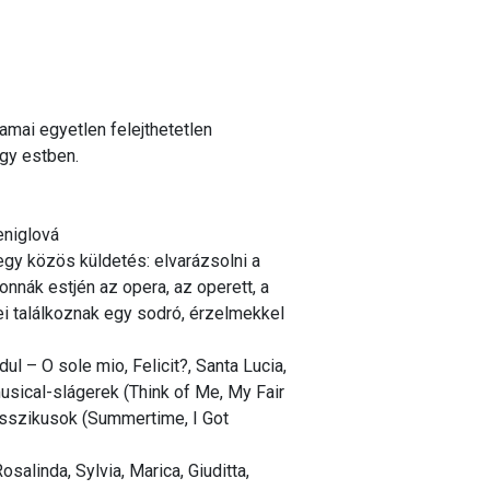
mai egyetlen felejthetetlen
egy estben.
eniglová
gy közös küldetés: elvarázsolni a
nnák estjén az opera, az operett, a
i találkoznak egy sodró, érzelmekkel
l – O sole mio, Felicit?, Santa Lucia,
sical-slágerek (Think of Me, My Fair
asszikusok (Summertime, I Got
salinda, Sylvia, Marica, Giuditta,