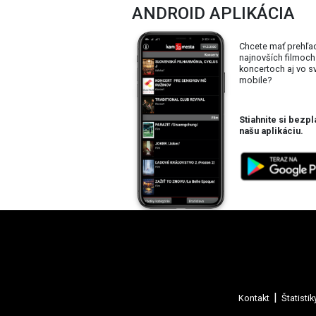
ANDROID APLIKÁCIA
Chcete mať prehľa
najnovších filmoch
koncertoch aj vo 
mobile?
Stiahnite si bezpl
našu aplikáciu.
Kontakt
Štatistik