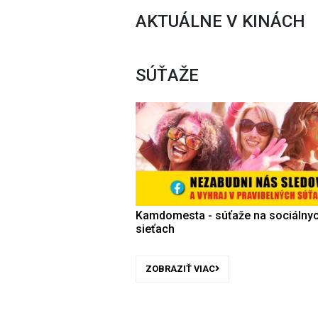
AKTUÁLNE V KINÁCH
SÚŤAŽE
Kamdomesta - súťaže na sociálny
sieťach
ZOBRAZIŤ VIAC