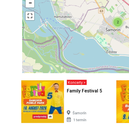
−
2
Koncerty >
Family Festival 5
Šamorín
1 termín