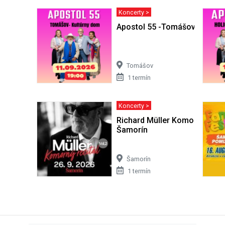
Koncerty >
Apostol 55 -Tomášov
Tomášov
1 termín
Koncerty >
Richard Müller Komorný Recit
Šamorín
Šamorín
1 termín