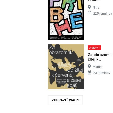
Nitra
225 termínov
Výstavy >
Za obrazom II
žltej k…
Martin
23 termínov
ZOBRAZIŤ VIAC