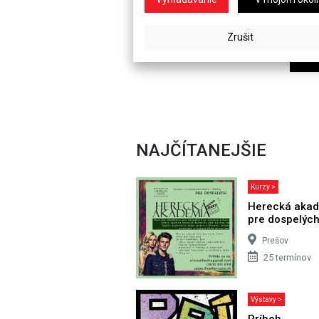
NAJČÍTANEJŠIE
Kurzy >
Herecká aka
pre dospelýc
Prešov
25 termínov
Výstavy >
Príbeh