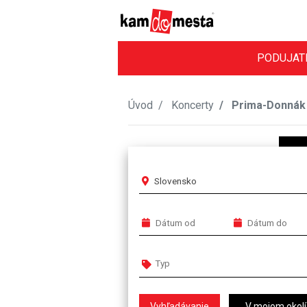
PODUJAT
Úvod
Koncerty
Prima-Donnák
Slovensko
V mojom okolí