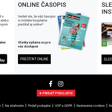
ONLINE ČASOPIS
SL
IN
d o
Vedeli ste, že náš časopis
 alebo
si môžete bezplatne
svojom
prečítať aj online?
atne
Všetky vydania su pre
vás dostupné
PREČÍTAŤ ONLINE
SLE
PRIDAŤ PODUJATIE
y
Na stiahnutie
Pridať podujatie
VOP a GDPR
Nastavenia cookies
Na