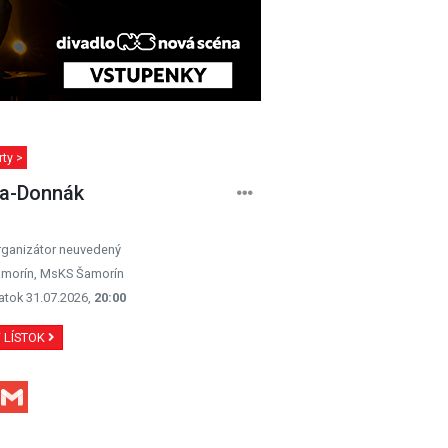
ty >
a-Donnák
rganizátor neuvedený
morín, MsKS Šamorín
atok 31.07.2026,
20:00
Ť LÍSTOK
Facebook
Gmail