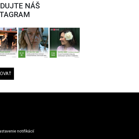
EDUJTE NÁŠ
STAGRAM
DOVAŤ
stavenie notifikácií