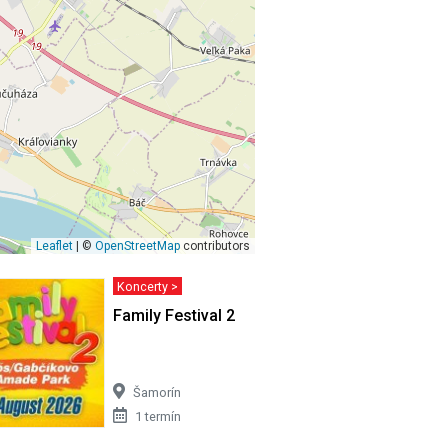
Leaflet
| ©
OpenStreetMap
contributors
Koncerty >
Family Festival 2
Šamorín
1 termín