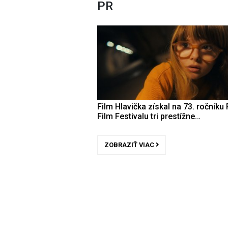
PR
Film Hlavička získal na 73. ročníku 
Film Festivalu tri prestížne…
ZOBRAZIŤ VIAC