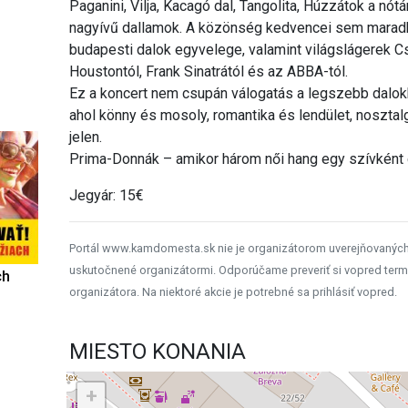
Paganini, Vilja, Kacagó dal, Tangolita, Húzzátok a nót
nagyívű dallamok. A közönség kedvencei sem maradh
budapesti dalok egyvelege, valamint világslágerek C
Houstontól, Frank Sinatrától és az ABBA-tól.
Ez a koncert nem csupán válogatás a legszebb dalok
ahol könny és mosoly, romantika és lendület, noszta
jelen.
Prima-Donnák – amikor három női hang egy szívként
Jegyár: 15€
Portál www.kamdomesta.sk nie je organizátorom uverejňovanýc
uskutočnené organizátormi. Odporúčame preveriť si vopred term
ch
organizátora. Na niektoré akcie je potrebné sa prihlásiť vopred.
MIESTO KONANIA
+