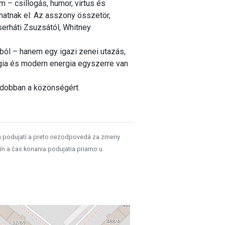
ám – csillogás, humor, virtus és
atnak el: Az asszony összetör,
serháti Zsuzsától, Whitney
ból – hanem egy igazi zenei utazás,
lgia és modern energia egyszerre van
 dobban a közönségért.
h podujatí a preto nezodpovedá za zmeny
ín a čas konania podujatia priamo u