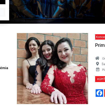
Koncer
Prim
O
Ša
démia
Pi
h
KÚPI