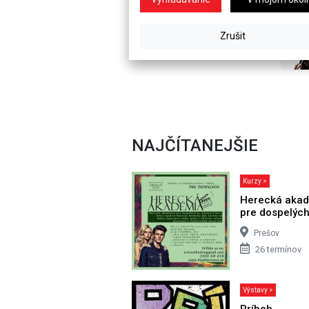
NAJČÍTANEJŠIE
Kurzy >
Herecká aka
pre dospelýc
Prešov
26 termínov
Výstavy >
Príbeh