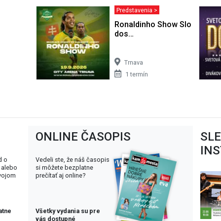
Predstavenia >
Ronaldinho Show Slovensko 
dos…
Trnava
1 termín
ONLINE ČASOPIS
SL
IN
d o
Vedeli ste, že náš časopis
 alebo
si môžete bezplatne
svojom
prečítať aj online?
atne
Všetky vydania su pre
vás dostupné