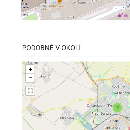
PODOBNÉ V OKOLÍ
+
−
4