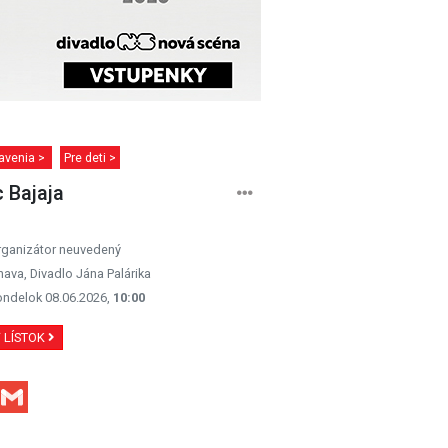
avenia >
Pre deti >
c Bajaja
rganizátor neuvedený
nava, Divadlo Jána Palárika
ondelok 08.06.2026,
10:00
Ť LÍSTOK
Facebook
Gmail