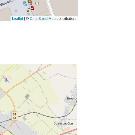
Leaflet
| ©
OpenStreetMap
contributors