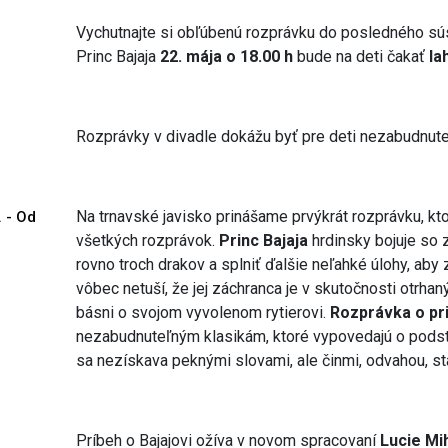
Vychutnajte si obľúbenú rozprávku do posledného sú
Princ Bajaja
22. mája o 18.00 h
bude na deti čakať
la
Rozprávky v divadle dokážu byť pre deti nezabudnute
Na trnavské javisko prinášame prvýkrát rozprávku, kt
. - Od
všetkých rozprávok.
Princ Bajaja
hrdinsky bojuje so z
rovno troch drakov a splniť ďalšie neľahké úlohy, aby 
vôbec netuší, že jej záchranca je v skutočnosti otrha
básni o svojom vyvolenom rytierovi.
Rozprávka o pri
nezabudnuteľným klasikám, ktoré vypovedajú o podsta
sa nezískava peknými slovami, ale činmi, odvahou, st
Príbeh o Bajajovi ožíva v novom spracovaní
Lucie Mi