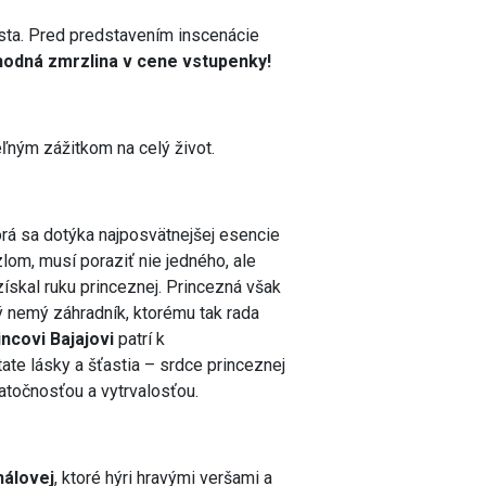
sta. Pred predstavením inscenácie
hodná zmrzlina v cene vstupenky!
ľným zážitkom na celý život.
orá sa dotýka najposvätnejšej esencie
lom, musí poraziť nie jedného, ale
získal ruku princeznej. Princezná však
ný nemý záhradník, ktorému tak rada
ncovi Bajajovi
patrí k
te lásky a šťastia – srdce princeznej
atočnosťou a vytrvalosťou.
hálovej
, ktoré hýri hravými veršami a