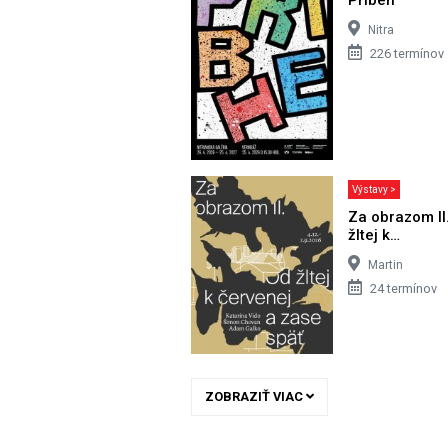
Nitra
226 termínov
Výstavy >
Za obrazom II
žltej k…
Martin
24 termínov
ZOBRAZIŤ VIAC