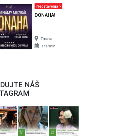
Predstavenia >
- by Jogo
DONAHA!
Trnava
1 termín
EDUJTE NÁŠ
STAGRAM