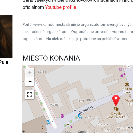
Sériu všetkých videí a rozhovorov k inscenácii Princ 
oficiálnom
Youtube profile
.
Portál www.kamdomesta.sk nie je organizátorom uverejňovanýc
uskutočnené organizátormi. Odporúčame preveriť si vopred term
organizátora. Na niektoré akcie je potrebné sa prihlásiť vopred.
MIESTO KONANIA
Pula
+
−