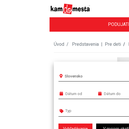
PODUJAT
Úvod
Predstavenia
|
Pre deti
Slovensko
V mojom okolí