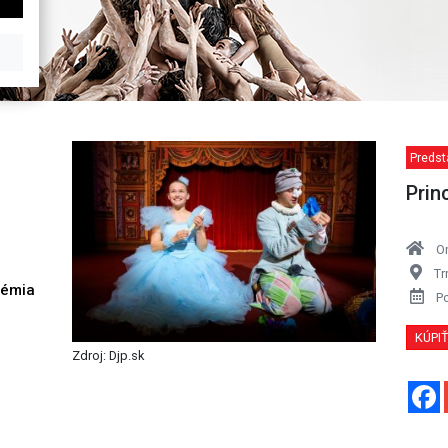
Predst
Prin
O
Tr
démia
P
h
KÚPI
Zdroj: Djp.sk