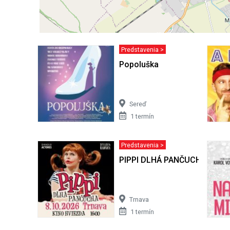
Predstavenia >
Popoluška
Sereď
1 termín
Predstavenia >
PIPPI DLHÁ PANČUCHA - Trn
Trnava
1 termín