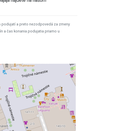
Bajaja nájdete na našom
h podujatí a preto nezodpovedá za zmeny
ín a čas konania podujatia priamo u