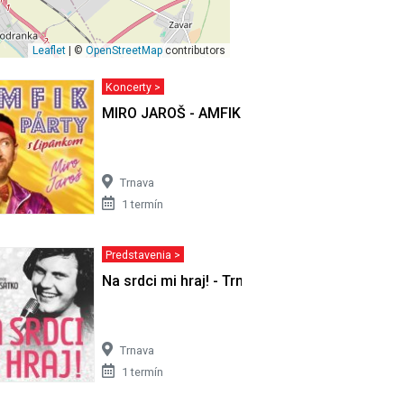
Leaflet
| ©
OpenStreetMap
contributors
Koncerty >
MIRO JAROŠ - AMFIK PÁRTY s Lipánkom
Trnava
1 termín
Predstavenia >
ava
Na srdci mi hraj! - Trnava
Trnava
1 termín