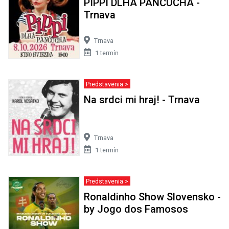
PIPPI DLHÁ PANČUCHA -
Trnava
Trnava
1 termín
Predstavenia >
Na srdci mi hraj! - Trnava
Trnava
1 termín
Predstavenia >
Ronaldinho Show Slovensko -
by Jogo dos Famosos