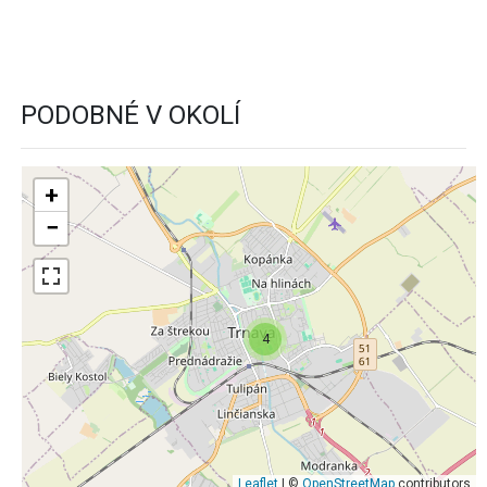
PODOBNÉ V OKOLÍ
+
−
4
Leaflet
| ©
OpenStreetMap
contributors