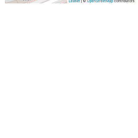
Leaflet
| ©
OpenStreetMap
contributors