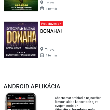
Trnava
1 termín
Predstavenia >
DONAHA!
Trnava
1 termín
ANDROID APLIKÁCIA
Chcete mať prehľad o najnovších
filmoch alebo koncertoch aj vo
svojom mobile?
Stiahnite si bezplatne našu