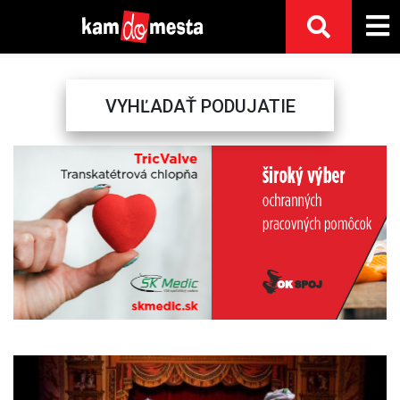
VYHĽADAŤ PODUJATIE
Previous
Next