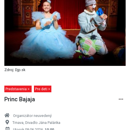
Zdroj: Djp.sk
Predstavenia >
Pre deti >
Princ Bajaja
Organizátor neuvedený
Trnava, Divadlo Jána Palárika
Utorok 09.06.2026,
10:00