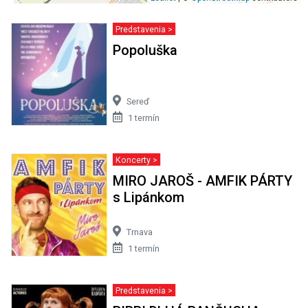
Predstavenia >
Popoluška
Sereď
1 termín
Koncerty >
MIRO JAROŠ - AMFIK PÁRTY
s Lipánkom
Trnava
1 termín
Predstavenia >