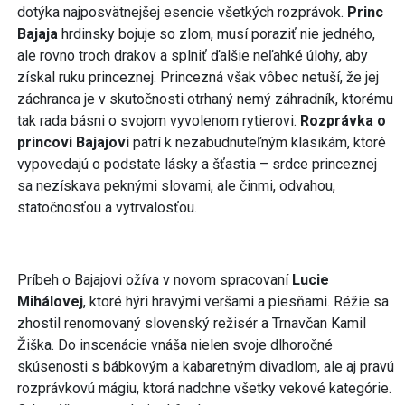
dotýka najposvätnejšej esencie všetkých rozprávok.
Princ
Bajaja
hrdinsky bojuje so zlom, musí poraziť nie jedného,
ale rovno troch drakov a splniť ďalšie neľahké úlohy, aby
získal ruku princeznej. Princezná však vôbec netuší, že jej
záchranca je v skutočnosti otrhaný nemý záhradník, ktorému
tak rada básni o svojom vyvolenom rytierovi.
Rozprávka o
princovi Bajajovi
patrí k nezabudnuteľným klasikám, ktoré
vypovedajú o podstate lásky a šťastia – srdce princeznej
sa nezískava peknými slovami, ale činmi, odvahou,
statočnosťou a vytrvalosťou.
Príbeh o Bajajovi ožíva v novom spracovaní
Lucie
Mihálovej
, ktoré hýri hravými veršami a piesňami. Réžie sa
zhostil renomovaný slovenský režisér a Trnavčan Kamil
Žiška. Do inscenácie vnáša nielen svoje dlhoročné
skúsenosti s bábkovým a kabaretným divadlom, ale aj pravú
rozprávkovú mágiu, ktorá nadchne všetky vekové kategórie.