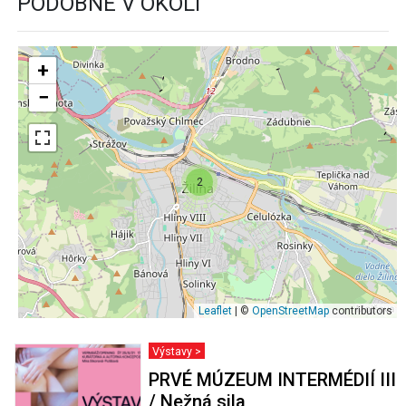
PODOBNÉ V OKOLÍ
+
−
2
Leaflet
| ©
OpenStreetMap
contributors
Výstavy >
PRVÉ MÚZEUM INTERMÉDIÍ III
/ Nežná sila