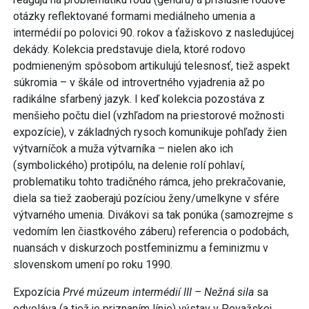
otázky reflektované formami mediálneho umenia a
intermédií po polovici 90. rokov a ťažiskovo z nasledujúcej
dekády. Kolekcia predstavuje diela, ktoré rodovo
podmieneným spôsobom artikulujú telesnosť, tiež aspekt
súkromia – v škále od introvertného vyjadrenia až po
radikálne sfarbený jazyk. I keď kolekcia pozostáva z
menšieho počtu diel (vzhľadom na priestorové možnosti
expozície), v základných rysoch komunikuje pohľady žien
výtvarníčok a muža výtvarníka – nielen ako ich
(symbolického) protipólu, na delenie rolí pohlaví,
problematiku tohto tradičného rámca, jeho prekračovanie,
diela sa tiež zaoberajú pozíciou ženy/umelkyne v sfére
výtvarného umenia. Divákovi sa tak ponúka (samozrejme s
vedomím len čiastkového záberu) referencia o podobách,
nuansách v diskurzoch postfeminizmu a feminizmu v
slovenskom umení po roku 1990.
Expozícia
Prvé múzeum intermédií III – Nežná sila
sa
odvoláva (a tiež je priznaním línie) výstav v Považskej