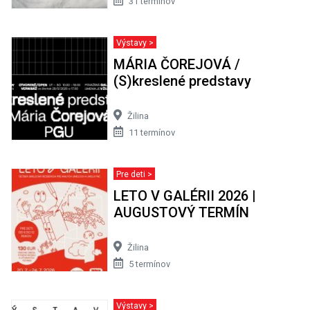
31 termínov
Výstavy >
MÁRIA ČOREJOVÁ /
(S)kreslené predstavy
Žilina
11 termínov
Pre deti >
LETO V GALÉRII 2026 |
AUGUSTOVÝ TERMÍN
Žilina
5 termínov
Výstavy >