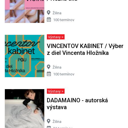
Žilina
100 termínov
Výstavy >
VINCENTOV KABINET / Výber
z diel Vincenta Hložníka
Žilina
100 termínov
Výstavy >
DADAMAINO - autorská
výstava
Žilina