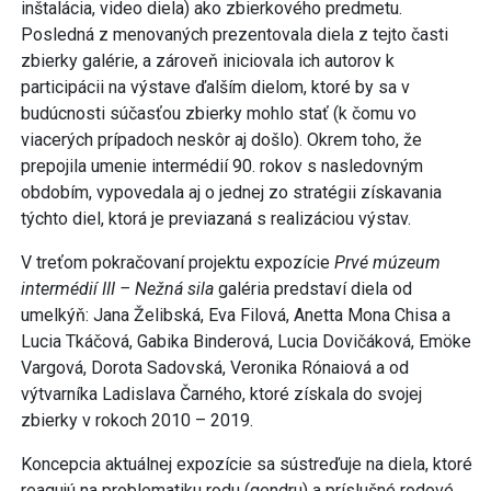
inštalácia, video diela) ako zbierkového predmetu.
Posledná z menovaných prezentovala diela z tejto časti
zbierky galérie, a zároveň iniciovala ich autorov k
participácii na výstave ďalším dielom, ktoré by sa v
budúcnosti súčasťou zbierky mohlo stať (k čomu vo
viacerých prípadoch neskôr aj došlo). Okrem toho, že
prepojila umenie intermédií 90. rokov s nasledovným
obdobím, vypovedala aj o jednej zo stratégii získavania
týchto diel, ktorá je previazaná s realizáciou výstav.
V treťom pokračovaní projektu expozície
Prvé múzeum
intermédií III – Nežná sila
galéria predstaví diela od
umelkýň: Jana Želibská, Eva Filová, Anetta Mona Chisa a
Lucia Tkáčová, Gabika Binderová, Lucia Dovičáková, Emöke
Vargová, Dorota Sadovská, Veronika Rónaiová a od
výtvarníka Ladislava Čarného, ktoré získala do svojej
zbierky v rokoch 2010 – 2019.
Koncepcia aktuálnej expozície sa sústreďuje na diela, ktoré
reagujú na problematiku rodu (gendru) a príslušné rodové