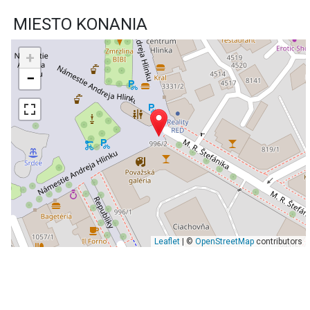
MIESTO KONANIA
+
−
Leaflet
| ©
OpenStreetMap
contributors