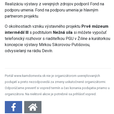
Realizáciu výstavy z verejných zdrojov podporil Fond na
podporu umenia. Fond na podporu umenia je hlavným
partnerom projektu.
O okolnostiach vzniku výstavného projektu
Prvé múzeum
intermédií III
s podtitulom
Nežná sila
si môžete vypočuť
telefonický rozhovor s riaditeľkou PGU v Žiline a kurátorkou
koncepcie výstavy Mirkou Sikorovou-Putišovou,
odvysielaný na rádiu Devín.
Portál www.kamdomesta.sk nie je organizátorom uverejňovaných
podujatí a preto nezodpovedá za zmeny uskutočnené organizátormi.
Odporúčame preveriť si vopred termín a čas konania podujatia priamo u
organizátora. Na niektoré akcie je potrebné sa prihlásiť vopred.