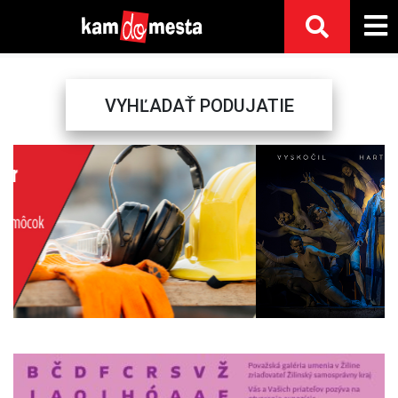
VYHĽADAŤ PODUJATIE
Previous
Next