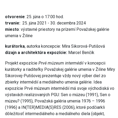
otvorenie
: 25. júna o 17.00 hod.
trvanie:
25. júna 2021 - 30. decembra 2024
miesto
: výstavné priestory na prízemí Považskej galérie
umenia v Žiline
kurátorka
, autorka koncepcie: Mira Sikorová-Putišová
dizajn a architektúra expozície:
Marcel Benčík
Projekt expozície
Prvé múzeum intermédií
v koncepcii
kurátorky a riaditeľky Považskej galérie umenia v Žiline Miry
Sikorovej-Putišovej prezentuje vždy nový výber diel zo
zbierky intermédií a mediálneho umenia galérie. Idea
expozície Prvé múzeum intermédií má svoje východiská vo
výstavách realizovaných PGU: Sen o múzeu (1991), Sen o
múzeu? (1995), Považská galéria umenia 1976 – 1996
(1996) a IN(TER)MEDIA(S)RES (2006), ktoré podčiarkli
dôležitosť intermediálneho a mediálneho diela (objekt,