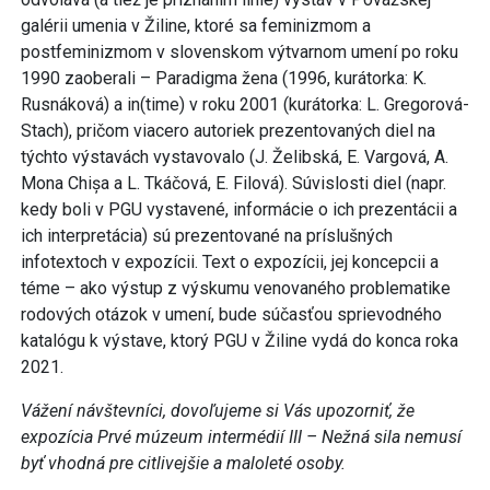
galérii umenia v Žiline, ktoré sa feminizmom a
postfeminizmom v slovenskom výtvarnom umení po roku
1990 zaoberali – Paradigma žena (1996, kurátorka: K.
Rusnáková) a in(time) v roku 2001 (kurátorka: L. Gregorová-
Stach), pričom viacero autoriek prezentovaných diel na
týchto výstavách vystavovalo (J. Želibská, E. Vargová, A.
Mona Chișa a L. Tkáčová, E. Filová). Súvislosti diel (napr.
kedy boli v PGU vystavené, informácie o ich prezentácii a
ich interpretácia) sú prezentované na príslušných
infotextoch v expozícii. Text o expozícii, jej koncepcii a
téme – ako výstup z výskumu venovaného problematike
rodových otázok v umení, bude súčasťou sprievodného
katalógu k výstave, ktorý PGU v Žiline vydá do konca roka
2021.
Vážení návštevníci, dovoľujeme si Vás upozorniť, že
expozícia Prvé múzeum intermédií III – Nežná sila nemusí
byť vhodná pre citlivejšie a maloleté osoby.