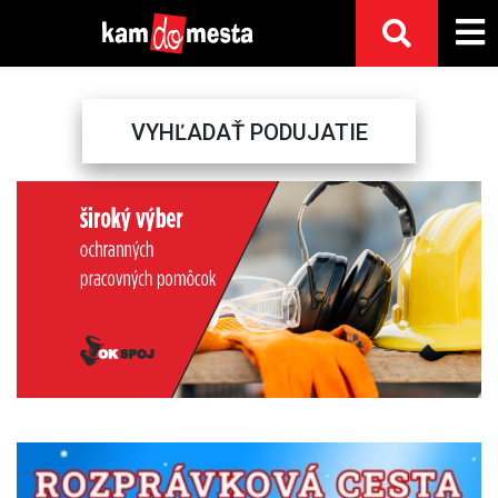
VYHĽADAŤ PODUJATIE
Previous
Next