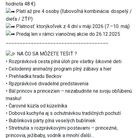
hodnota 48 €)
Platí až pre 4 osoby (ľubovoľná kombinácia: dospelý /
dieťa / ZŤP)
Platnosť: ktorýkoľvek z 4 dní v máji 2026 (7.–10. máj)
Predaj len v rámci vianočnej akcie do 26.12.2025
_____________________________________
NA ČO SA MÔŽETE TEŠIŤ ?
• Rozprávková cesta plná úloh pre všetky šikovné deti
• Celodenný animačný program plný zábavy a hier
• Prehliadka hradu Beckov
• Rpzprávkové divadelné predstavenia
• Bál princov a princezien – nezabudnite na svoju obľúbenú
masku!
• Čarovné kúzla od kúzelníka
• Dobová kuchyňa aj s ochutnávkou tradičných pochutí
• Bublinková párty plná veselých bubliniek
• Stretnutia s rozprávkovými postavami – princezné,
princovia, ježibaby, vodník a mnohí ďalší…