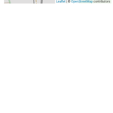
Leaflet
| ©
OpenStreetMap
contributors