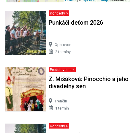
Koncerty >
Punkáči deťom 2026
Opatovce
2 termíny
Predstavenia >
Z. Mišáková: Pinocchio a jeho
divadelný sen
Trenčín
1 termín
Koncerty >