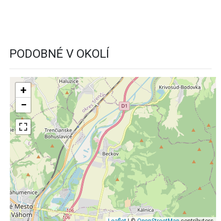
PODOBNÉ V OKOLÍ
+
−
Leaflet
| ©
OpenStreetMap
contributors