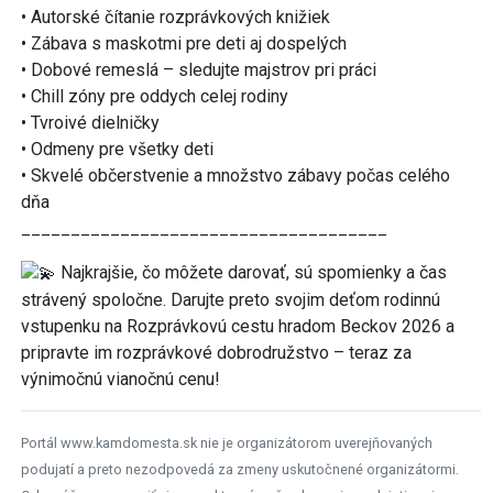
• Autorské čítanie rozprávkových knižiek
• Zábava s maskotmi pre deti aj dospelých
• Dobové remeslá – sledujte majstrov pri práci
• Chill zóny pre oddych celej rodiny
• Tvroivé dielničky
• Odmeny pre všetky deti
• Skvelé občerstvenie a množstvo zábavy počas celého
dňa
_____________________________________
Najkrajšie, čo môžete darovať, sú spomienky a čas
strávený spoločne. Darujte preto svojim deťom rodinnú
vstupenku na Rozprávkovú cestu hradom Beckov 2026 a
pripravte im rozprávkové dobrodružstvo – teraz za
výnimočnú vianočnú cenu!
Portál www.kamdomesta.sk nie je organizátorom uverejňovaných
podujatí a preto nezodpovedá za zmeny uskutočnené organizátormi.