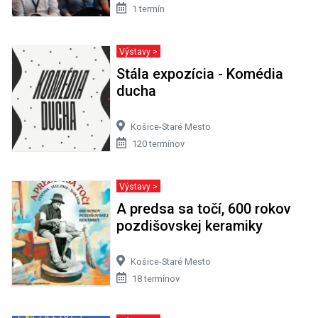
1 termín
Výstavy >
Stála expozícia - Komédia
ducha
Košice-Staré Mesto
120 termínov
Výstavy >
A predsa sa točí, 600 rokov
pozdišovskej keramiky
Košice-Staré Mesto
18 termínov