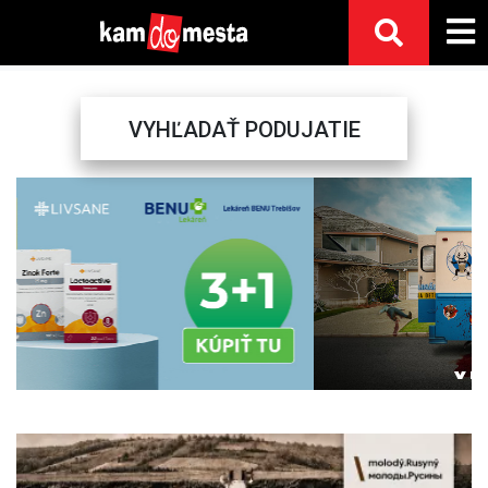
VYHĽADAŤ PODUJATIE
Previous
Next