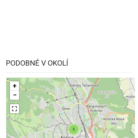
PODOBNÉ V OKOLÍ
+
−
5