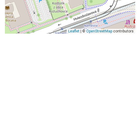
Leaflet
| ©
OpenStreetMap
contributors