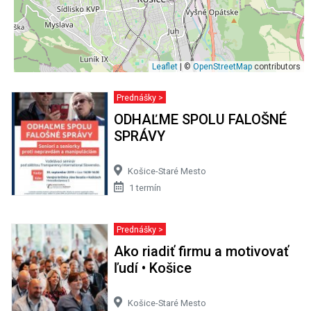
Leaflet
| ©
OpenStreetMap
contributors
Prednášky >
ODHAĽME SPOLU FALOŠNÉ
SPRÁVY
Košice-Staré Mesto
1 termín
Prednášky >
Ako riadiť firmu a motivovať
ľudí • Košice
Košice-Staré Mesto