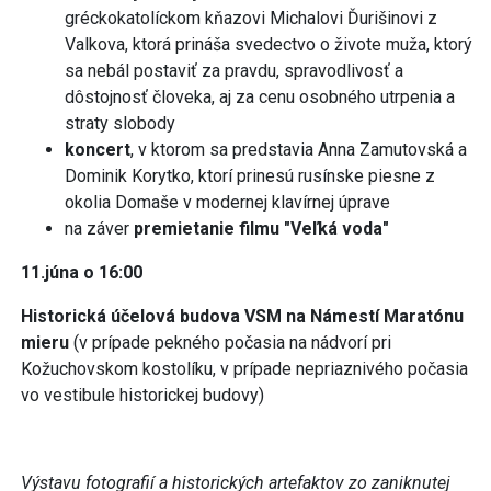
gréckokatolíckom kňazovi Michalovi Ďurišinovi z
Valkova, ktorá prináša svedectvo o živote muža, ktorý
sa nebál postaviť za pravdu, spravodlivosť a
dôstojnosť človeka, aj za cenu osobného utrpenia a
straty slobody
koncert
, v ktorom sa predstavia Anna Zamutovská a
Dominik Korytko, ktorí prinesú rusínske piesne z
okolia Domaše v modernej klavírnej úprave
na záver
premietanie filmu "Veľká voda"
11.júna o 16:00
Historická účelová budova VSM na Námestí Maratónu
mieru
(v prípade pekného počasia na nádvorí pri
Kožuchovskom kostolíku, v prípade nepriaznivého počasia
vo vestibule historickej budovy)
Výstavu fotografií a historických artefaktov zo zaniknutej