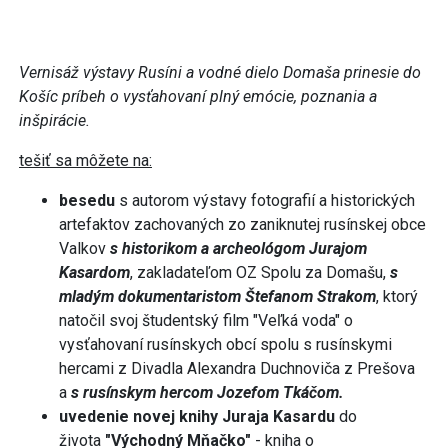
Vernisáž výstavy Rusíni a vodné dielo Domaša prinesie do
Košíc príbeh o vysťahovaní plný emócie, poznania a
inšpirácie.
tešiť sa môžete na:
besedu
s autorom výstavy fotografií a historických
artefaktov zachovaných zo zaniknutej rusínskej obce
Valkov
s
historikom a archeológom Jurajom
Kasardom
, zakladateľom OZ Spolu za Domašu,
s
mladým dokumentaristom Štefanom Strakom
, ktorý
natočil svoj študentský film "Veľká voda" o
vysťahovaní rusínskych obcí spolu s rusínskymi
hercami z Divadla Alexandra Duchnoviča z Prešova
a
s rusínskym hercom Jozefom Tkáčom.
uvedenie novej knihy Juraja Kasardu
do
života
"Východný Mňačko"
- kniha o