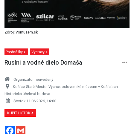
Zdroj: Vsmuzem.sk
Prednášky >
Výstavy >
Rusíni a vodné dielo Domaša
Organizátor neuvedený
Košice-Staré Mesto, Východoslovenské múzeum v Košiciach -
Historická účelová budova
Štvrtok 11.06.2026,
16:00
KÚPIŤ LÍSTOK
Facebook
Gmail