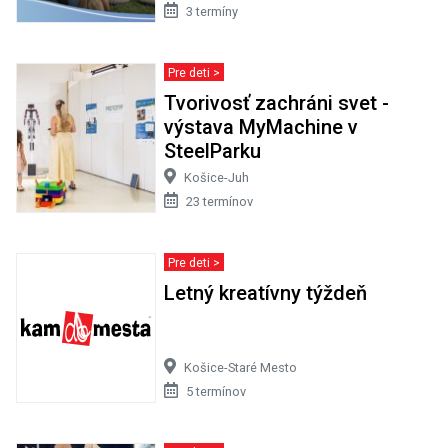
3 termíny
Pre deti >
Tvorivosť zachráni svet -
výstava MyMachine v
SteelParku
Košice-Juh
23 termínov
Pre deti >
Letný kreatívny týždeň
Košice-Staré Mesto
5 termínov