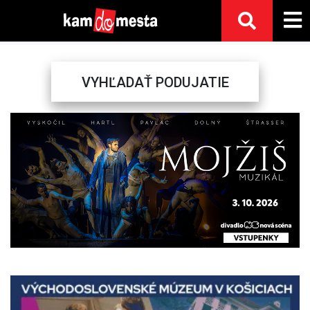
VYHĽADAŤ PODUJATIE
Previous
Next