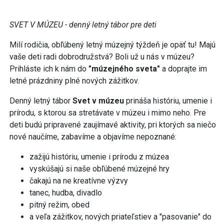
SVET V MÚZEU - denný letný tábor pre deti
Milí rodičia, obľúbený letný múzejný týždeň je opäť tu! Majú
vaše deti radi dobrodružstvá? Boli už u nás v múzeu?
Prihláste ich k nám do
"múzejného sveta"
a doprajte im
letné prázdniny plné nových zážitkov.
Denný letný tábor
Svet v múzeu
prináša históriu, umenie i
prírodu, s ktorou sa stretávate v múzeu i mimo neho. Pre
deti budú pripravené zaujímavé aktivity, pri ktorých sa niečo
nové naučíme, zabavíme a objavíme nepoznané:
zažijú históriu, umenie i prírodu z múzea
vyskúšajú si naše obľúbené múzejné hry
čakajú na ne kreatívne výzvy
tanec, hudba, divadlo
pitný režim, obed
a veľa zážitkov, nových priateľstiev a "pasovanie" do