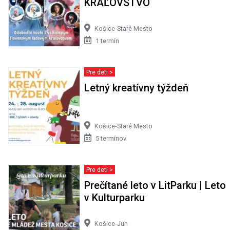
KRÁĽOVSTVO
Košice-Staré Mesto
1 termín
Pre deti >
Letný kreatívny týždeň
Košice-Staré Mesto
5 termínov
Pre deti >
Prečítané leto v LitParku | Leto
v Kulturparku
Košice-Juh