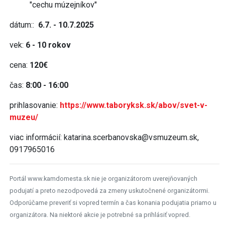
"cechu múzejníkov"
dátum::
6
.7. - 10.7.2025
vek:
6 - 10 rokov
cena:
120€
čas:
8:
00 - 16:00
prihlasovanie:
https://www.taboryksk.sk/abov/svet-v-
muzeu/
viac informácií: katarina.scerbanovska@vsmuzeum.sk,
0917965016
Portál www.kamdomesta.sk nie je organizátorom uverejňovaných
podujatí a preto nezodpovedá za zmeny uskutočnené organizátormi.
Odporúčame preveriť si vopred termín a čas konania podujatia priamo u
organizátora. Na niektoré akcie je potrebné sa prihlásiť vopred.