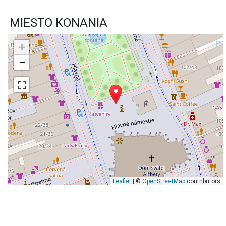
MIESTO KONANIA
+
−
Leaflet
| ©
OpenStreetMap
contributors