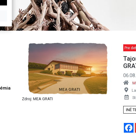
Pre det
Tajo
GRA
06.08
M
démia
L
h
St
Zdroj: MEA GRATI
INÉ 