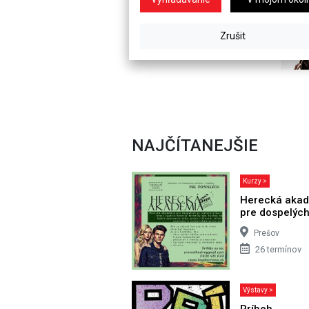
NAJČÍTANEJŠIE
Kurzy >
Herecká aka
pre dospelýc
Prešov
26 termínov
Výstavy >
Príbeh