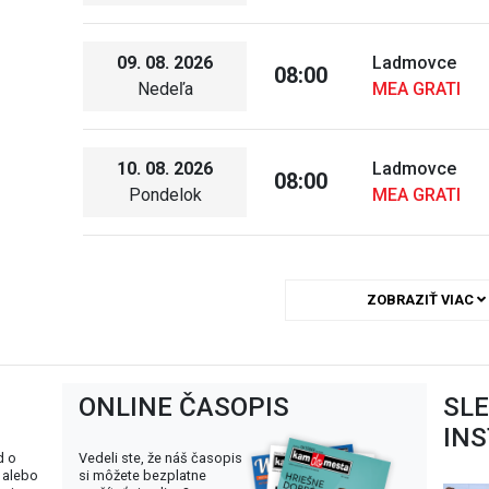
09. 08. 2026
Ladmovce
08:00
Nedeľa
MEA GRATI
10. 08. 2026
Ladmovce
08:00
Pondelok
MEA GRATI
ZOBRAZIŤ VIAC
ONLINE ČASOPIS
SL
IN
d o
Vedeli ste, že náš časopis
 alebo
si môžete bezplatne