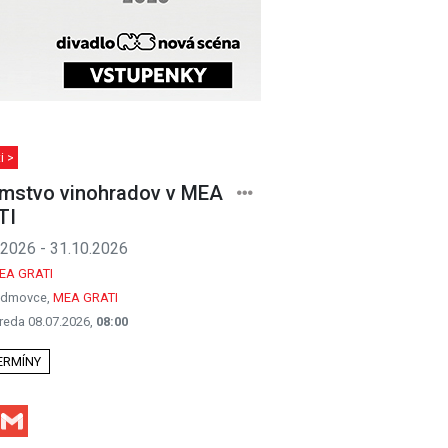
i >
mstvo vinohradov v MEA
TI
.2026 - 31.10.2026
EA GRATI
admovce,
MEA GRATI
reda 08.07.2026,
08:00
TERMÍNY
Facebook
Gmail