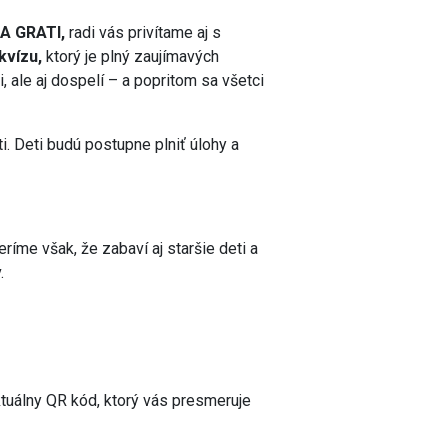
EA GRATI,
radi vás privítame aj s
kvízu,
ktorý je plný zaujímavých
, ale aj dospelí – a popritom sa všetci
. Deti budú postupne plniť úlohy a
íme však, že zabaví aj staršie deti a
.
tuálny QR kód, ktorý vás presmeruje