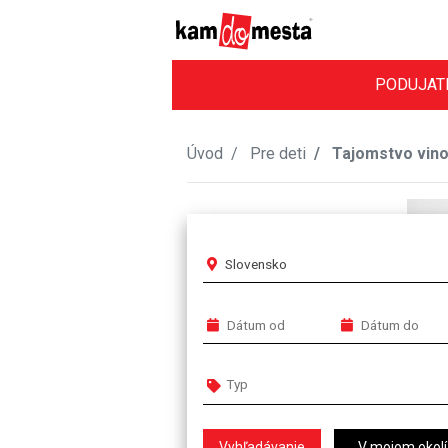
PODUJAT
Úvod
Pre deti
Tajomstvo vin
Slovensko
V mojom okolí