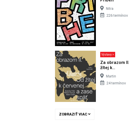
Nitra
226 termínov
Výstavy >
Za obrazom II
žltej k…
Martin
24 termínov
ZOBRAZIŤ VIAC