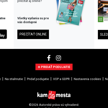
svojom
prečítať aj online?
atne
Všetky vydania su pre
vás dostupné
PREČÍTAŤ ONLINE
SLE
PRIDAŤ PODUJATIE
y
Na stiahnutie
Pridať podujatie
VOP a GDPR
Nastavenia cookies
Na
©2026 Autorské práva sú vyhradené.