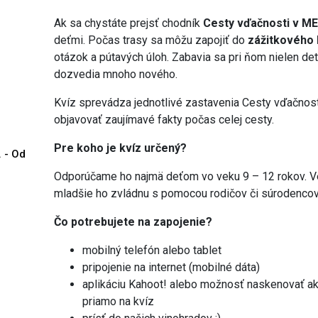
Ak sa chystáte prejsť chodník
Cesty vďačnosti v M
deťmi. Počas trasy sa môžu zapojiť do
zážitkového 
otázok a pútavých úloh. Zabavia sa pri ňom nielen deti
dozvedia mnoho nového.
Kvíz sprevádza jednotlivé zastavenia Cesty vďačnosti
objavovať zaujímavé fakty počas celej cesty.
Pre koho je kvíz určený?
. - Od
Odporúčame ho najmä deťom vo veku 9 – 12 rokov. Ver
mladšie ho zvládnu s pomocou rodičov či súrodencov
Čo potrebujete na zapojenie?
mobilný telefón alebo tablet
pripojenie na internet (mobilné dáta)
aplikáciu Kahoot! alebo možnosť naskenovať ak
priamo na kvíz