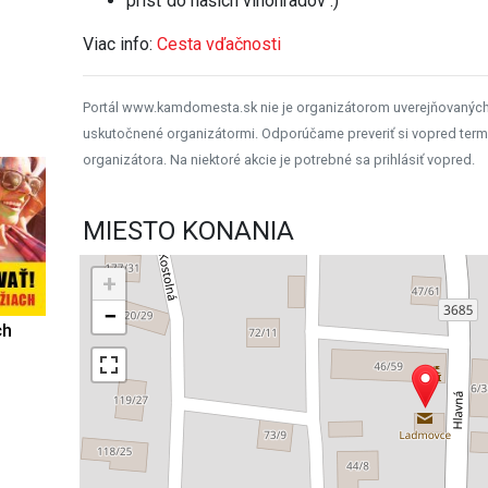
prísť do našich vinohradov :)
Viac info:
Cesta vďačnosti
Portál www.kamdomesta.sk nie je organizátorom uverejňovanýc
uskutočnené organizátormi. Odporúčame preveriť si vopred term
organizátora. Na niektoré akcie je potrebné sa prihlásiť vopred.
MIESTO KONANIA
+
−
ch