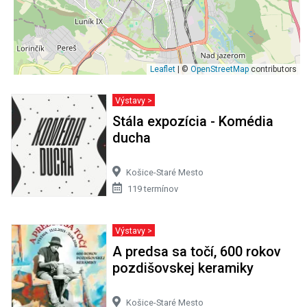
Leaflet
| ©
OpenStreetMap
contributors
Výstavy >
Stála expozícia - Komédia
ducha
Košice-Staré Mesto
119 termínov
Výstavy >
A predsa sa točí, 600 rokov
pozdišovskej keramiky
Košice-Staré Mesto