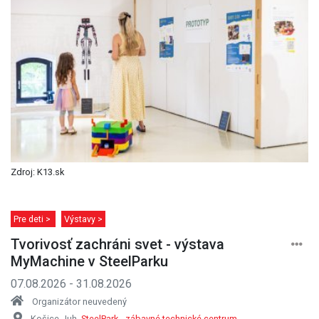
Zdroj: K13.sk
Pre deti >
Výstavy >
Tvorivosť zachráni svet - výstava
MyMachine v SteelParku
07.08.2026 - 31.08.2026
Organizátor neuvedený
Košice-Juh,
SteelPark - zábavné technické centrum