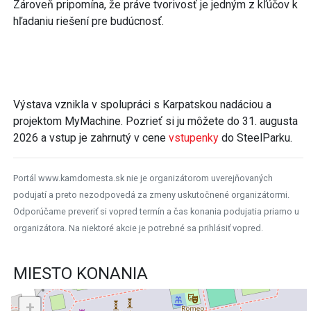
Zároveň pripomína, že práve tvorivosť je jedným z kľúčov k
hľadaniu riešení pre budúcnosť.
Výstava vznikla v spolupráci s Karpatskou nadáciou a
projektom MyMachine. Pozrieť si ju môžete do 31. augusta
2026 a vstup je zahrnutý v cene
vstupenky
do SteelParku.
Portál www.kamdomesta.sk nie je organizátorom uverejňovaných
podujatí a preto nezodpovedá za zmeny uskutočnené organizátormi.
Odporúčame preveriť si vopred termín a čas konania podujatia priamo u
organizátora. Na niektoré akcie je potrebné sa prihlásiť vopred.
MIESTO KONANIA
+