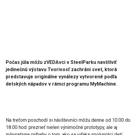
Počas júla môžu zVEDAvci v SteelParku navštíviť
jedinečnú výstavu Tvorivosť zachráni svet, ktorá
predstavuje originálne vynálezy vytvorené podľa
detských nápadov v rámci programu MyMachine.
Na treťom poschodí si návštevníci môžu denne od 10.00 do
18.00 hod. prezrieť nielen výnimočné prototypy, ale aj
inšpiratívne príbehy o tom, ako sa vďaka spolupráci detí,