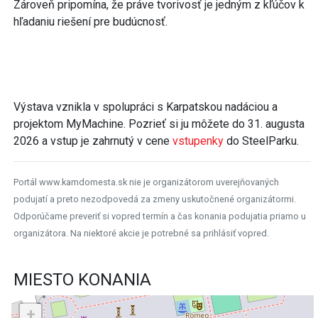
Zároveň pripomína, že práve tvorivosť je jedným z kľúčov k
hľadaniu riešení pre budúcnosť.
Výstava vznikla v spolupráci s Karpatskou nadáciou a
projektom MyMachine. Pozrieť si ju môžete do 31. augusta
2026 a vstup je zahrnutý v cene
vstupenky
do SteelParku.
Portál www.kamdomesta.sk nie je organizátorom uverejňovaných
podujatí a preto nezodpovedá za zmeny uskutočnené organizátormi.
Odporúčame preveriť si vopred termín a čas konania podujatia priamo u
organizátora. Na niektoré akcie je potrebné sa prihlásiť vopred.
MIESTO KONANIA
+