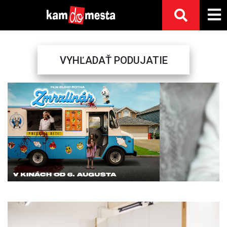
VYHĽADAŤ PODUJATIE
Previous
Next