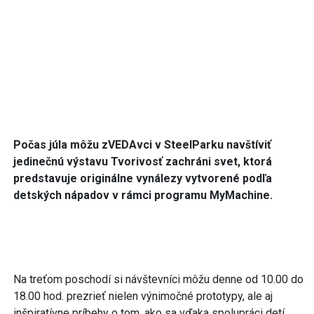
Počas júla môžu zVEDAvci v SteelParku navštíviť
jedinečnú výstavu Tvorivosť zachráni svet, ktorá
predstavuje originálne vynálezy vytvorené podľa
detských nápadov v rámci programu MyMachine.
Na treťom poschodí si návštevníci môžu denne od 10.00 do
18.00 hod. prezrieť nielen výnimočné prototypy, ale aj
inšpiratívne príbehy o tom, ako sa vďaka spolupráci detí,