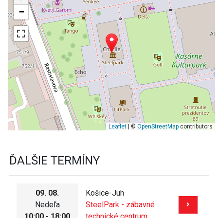
−
Leaflet
| ©
OpenStreetMap
contributors
ĎALŠIE TERMÍNY
09. 08.
Košice-Juh
Nedeľa
SteelPark - zábavné
10:00 - 18:00
technické centrum