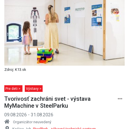
Zdroj: K13.sk
Pre deti >
Výstavy >
Tvorivosť zachráni svet - výstava
MyMachine v SteelParku
09.08.2026 - 31.08.2026
Organizátor neuvedený
Košice-Juh,
SteelPark - zábavné technické centrum