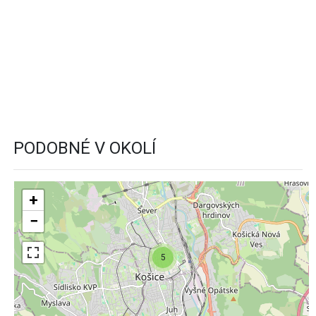
PODOBNÉ V OKOLÍ
+
−
5