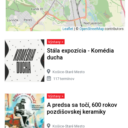
Leaflet
| ©
OpenStreetMap
contributors
Výstavy >
Stála expozícia - Komédia
ducha
Košice-Staré Mesto
117 termínov
Výstavy >
A predsa sa točí, 600 rokov
pozdišovskej keramiky
Košice-Staré Mesto