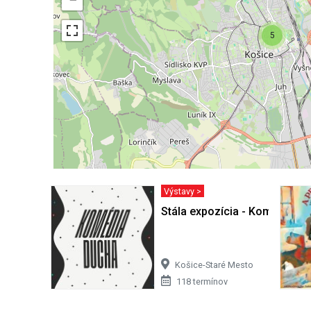
5
Výstavy >
Stála expozícia - Komédia d
Košice-Staré Mesto
118 termínov