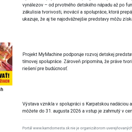
vynálezov – od prvotného detského nápadu až po fun
zákulisia tvorivosti, inovácií a spolupráce, ktorá pre
ukazuje, že aj tie najodvážnejšie predstavy môžu získ
Projekt MyMachine podporuje rozvoj detskej predstav
tímovej spolupráce. Zároveň pripomína, že práve tvor
riešení pre budúcnosť.
ch
Výstava vznikla v spolupráci s Karpatskou nadáciou 
môžete do 31. augusta 2026 a vstup je zahrnutý v c
Portál www.kamdomesta.sk nie je organizátorom uverejňovanýc