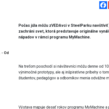
Počas júla môžu zVEDAvci v SteelParku navštíviť
zachráni svet, ktorá predstavuje originálne vyn
nápadov v rámci programu MyMachine.
. - Od
Na treťom poschodí si návštevníci môžu denne od 10.
výnimočné prototypy, ale aj inšpiratívne príbehy o tom
študentov, pedagógov a odborníkov menia odvážne myš
Výstava mapuje desať rokov programu MyMachine a pr