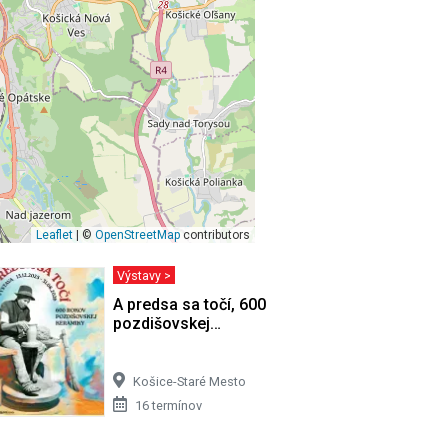
Leaflet
| ©
OpenStreetMap
contributors
Výstavy >
ucha
A predsa sa točí, 600 rokov
pozdišovskej…
Košice-Staré Mesto
16 termínov