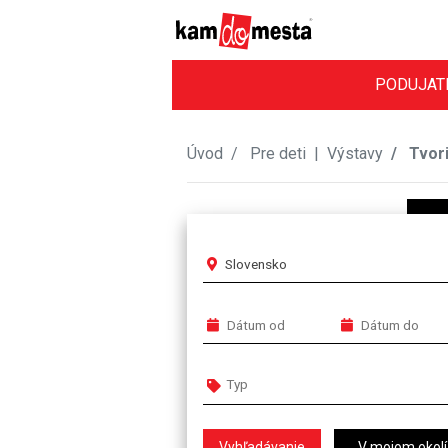
PODUJAT
Úvod
Pre deti
|
Výstavy
Tvori
Slovensko
V mojom okolí