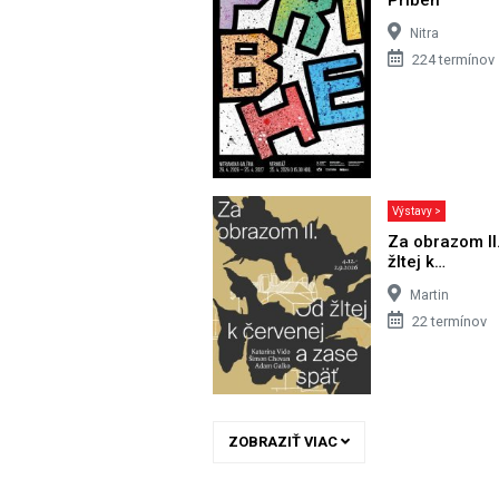
Nitra
224 termínov
Výstavy >
Za obrazom II
žltej k…
Martin
22 termínov
ZOBRAZIŤ VIAC