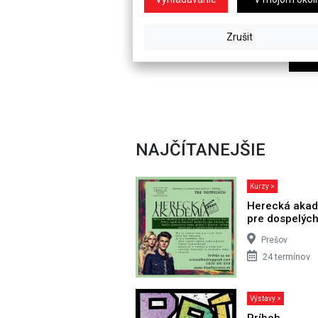
NAJČÍTANEJŠIE
Kurzy >
Herecká aka
pre dospelýc
Prešov
24 termínov
Výstavy >
Príbeh