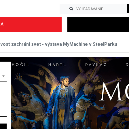
IA
vosť zachráni svet - výstava MyMachine v SteelParku
Previous