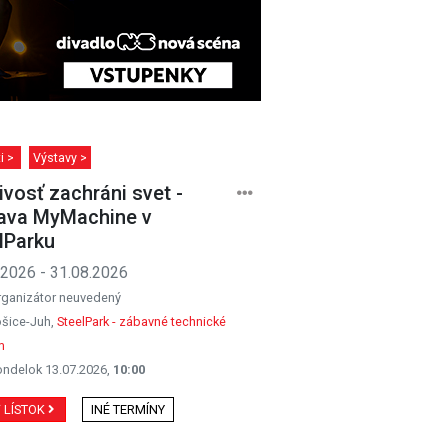
ti >
Výstavy >
ivosť zachráni svet -
ava MyMachine v
lParku
.2026 - 31.08.2026
rganizátor neuvedený
šice-Juh,
SteelPark - zábavné technické
m
ondelok 13.07.2026,
10:00
Ť LÍSTOK
INÉ TERMÍNY