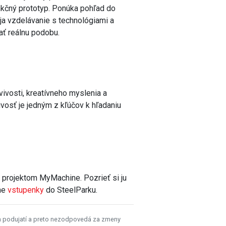
kčný prototyp. Ponúka pohľad do
pája vzdelávanie s technológiami a
ať reálnu podobu.
ivosti, kreatívneho myslenia a
ivosť je jedným z kľúčov k hľadaniu
a projektom MyMachine. Pozrieť si ju
ene
vstupenky
do SteelParku.
h podujatí a preto nezodpovedá za zmeny