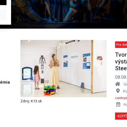
Pre de
Tvor
výst
Stee
08.08
démia
O
h
Ko
centru
Zdroj: K13.sk
P
KÚPI