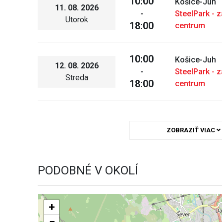
10:00
Košice-Juh
11. 08. 2026
-
SteelPark - 
Utorok
18:00
centrum
10:00
Košice-Juh
12. 08. 2026
-
SteelPark - 
Streda
18:00
centrum
ZOBRAZIŤ VIAC
PODOBNÉ V OKOLÍ
+
−