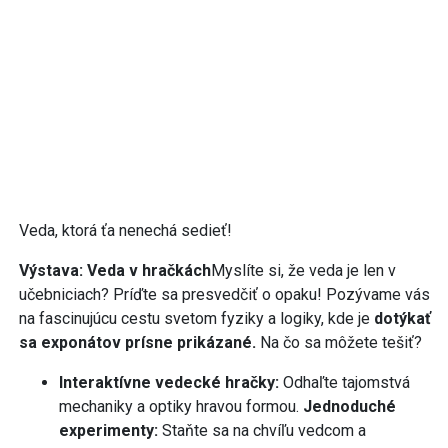
Veda, ktorá ťa nenechá sedieť!
Výstava: Veda v hračkách
Myslíte si, že veda je len v
učebniciach? Príďte sa presvedčiť o opaku! Pozývame vás
na fascinujúcu cestu svetom fyziky a logiky, kde je
dotýkať
sa exponátov prísne prikázané.
Na čo sa môžete tešiť?
Interaktívne vedecké hračky:
Odhaľte tajomstvá
mechaniky a optiky hravou formou.
Jednoduché
experimenty:
Staňte sa na chvíľu vedcom a