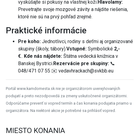
vyskúšajte si pokusy na vlastnej koži.
Hlavolamy:
Prevetrajte svoje mozgové závity a nájdite riešenia,
ktoré nie sú na prvý pohľad zrejmé.
Praktické informácie
Pre koho:
Jednotlivci, rodiny s deťmi aj organizované
skupiny (školy, tábory).
Vstupné:
Symbolické
2,-
€
..
Kde nás nájdete:
Štátna vedecká knižnica v
Banskej Bystrici.
Rezervácie pre skupiny:
📞
048/471 07 55 ✉️ vedavhrackach@svkbb.eu
Portál www.kamdomesta.sk nie je organizátorom uverejňovaných
podujatí a preto nezodpovedá za zmeny uskutočnené organizátormi.
Odporúčame preveriť si vopred termín a čas konania podujatia priamo u
organizátora. Na niektoré akcie je potrebné sa prihlásiť vopred.
MIESTO KONANIA