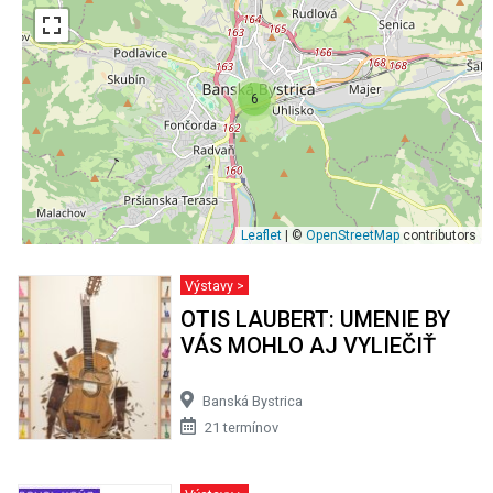
6
Leaflet
| ©
OpenStreetMap
contributors
Výstavy >
OTIS LAUBERT: UMENIE BY
VÁS MOHLO AJ VYLIEČIŤ
Banská Bystrica
21 termínov