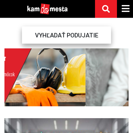
VYHĽADAŤ PODUJATIE
Previous
Next