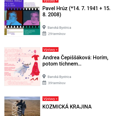
Výstavy >
Pavel Hrúz (*14. 7. 1941 + 15.
8. 2008)
Banská Bystrica
29 termínov
Výstavy >
Andrea Čepiššáková: Horím,
potom tíchnem…
Banská Bystrica
39 termínov
Výstavy >
KOZMICKÁ KRAJINA