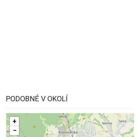
PODOBNÉ V OKOLÍ
+
−