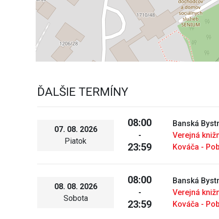
ĎALŠIE TERMÍNY
08:00
Banská Bystr
07. 08. 2026
-
Verejná kniž
Piatok
23:59
Kováča - Po
08:00
Banská Bystr
08. 08. 2026
-
Verejná kniž
Sobota
23:59
Kováča - Po