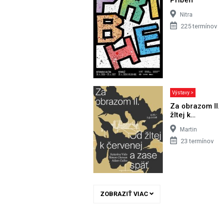
Nitra
225 termínov
Výstavy >
Za obrazom II
žltej k…
Martin
23 termínov
ZOBRAZIŤ VIAC