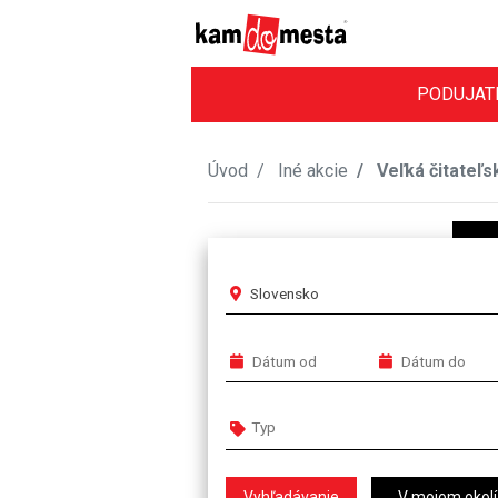
PODUJAT
Úvod
Iné akcie
Veľká čitateľsk
Slovensko
V mojom okolí