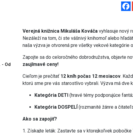
Verejná knižnica Mikuláša Kováča
vyhlasuje nový 
Nezáleží na tom, či ste vášnivý knihomoľ alebo hľadá
naša výzva je otvorená pre všetky vekové kategórie o
Zapojte sa do celoročného dobrodružstva, objavte nov
zaujímavé ceny!
. - Od
Cieľom je prečítať
12 kníh počas 12 mesiacov
. Kaž
ktorú sme pre vás starostlivo vybrali. Výzva má dve
Kategória DETI
(hravé témy podporujúce fantáz
Kategória DOSPELÍ
(rozmanité žánre a čitateľ
Ako sa zapojiť?
1. Získajte leták: Zastavte sa v ktorejkoľvek pobočke