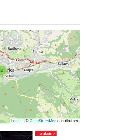
2
Leaflet
| ©
OpenStreetMap
contributors
Iné akcie >