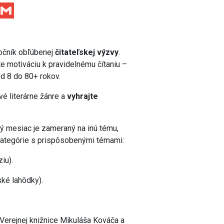
Facebook
Gmail
ročník obľúbenej
čitateľskej výzvy
.
te motiváciu k pravidelnému čítaniu –
d 8 do 80+ rokov.
é literárne žánre a
vyhrajte
dý mesiac je zameraný na inú tému,
 kategórie s prispôsobenými témami:
iu).
ské lahôdky).
 Verejnej knižnice Mikuláša Kováča a