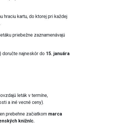
u hraciu kartu, do ktorej pri každej
.
o letáku priebežne zaznamenávajú
u) doručte najneskôr do
15. januára
ovzdajú leták v termíne,
sti a iné vecné ceny).
ien prebehne začiatkom
marca
enských knižníc.