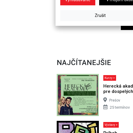
NAJČÍTANEJŠIE
Kurzy >
Herecká aka
pre dospelýc
Prešov
25 termínov
Výstavy >
Príbeh