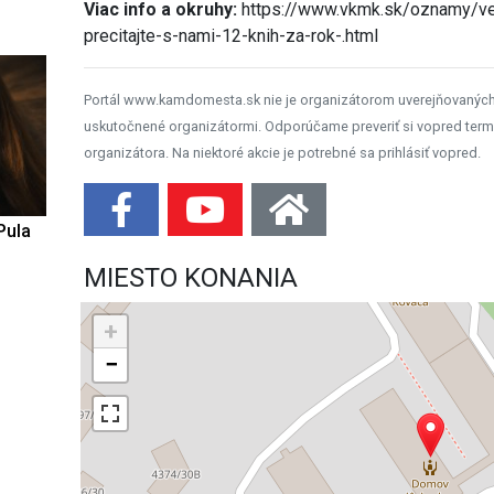
Viac info a okruhy:
https://www.vkmk.sk/oznamy/ve
precitajte-s-nami-12-knih-za-rok-.html
Portál www.kamdomesta.sk nie je organizátorom uverejňovanýc
uskutočnené organizátormi. Odporúčame preveriť si vopred term
organizátora. Na niektoré akcie je potrebné sa prihlásiť vopred.
Pula
MIESTO KONANIA
+
−