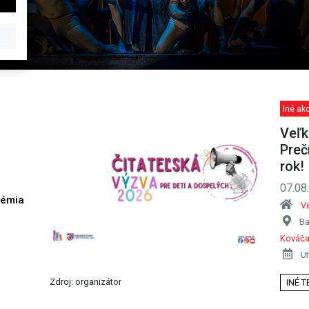
Iné akc
Veľk
Preč
rok!
07.08
démia
Ve
h
Ba
Kováča
Ut
Zdroj: organizátor
INÉ 