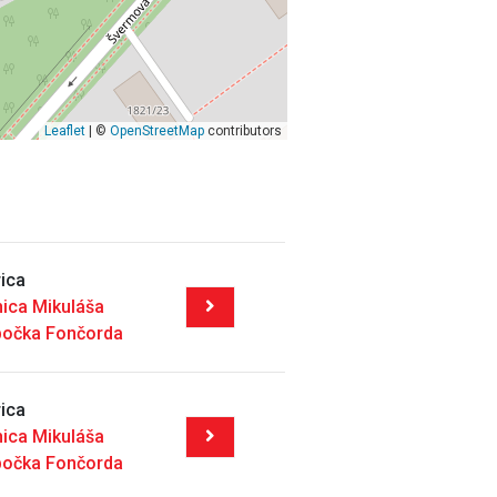
Leaflet
| ©
OpenStreetMap
contributors
ica
nica Mikuláša
bočka Fončorda
ica
nica Mikuláša
bočka Fončorda