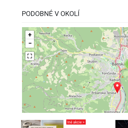
PODOBNÉ V OKOLÍ
+
−
Iné akcie >