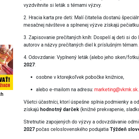
vyzdvihnite si leták s témami výzvy.
2. Hracia karta pre deti: Malí čitatelia dostanú špeciáln
mesačnej návšteve a splnenej výzve získajú pečiatku
3. Zapisovanie prečítaných kníh: Dospelí aj deti si d
autorov a názvy prečítaných diel k príslušným témam.
4. Odovzdanie: Vyplnený leták (alebo jeho sken/fotk
2027
:
osobne v ktorejkoľvek pobočke knižnice,
alebo e-mailom na adresu:
marketing@vkmk.sk
.
ch
Všetci účastníci, ktorí úspešne splnia podmienky a od
získajú
hodnotný darček
(knižné prekvapenie, sladko
Stretnutie zapojených do výzvy a odovzdávanie odm
2027
počas celoslovenského podujatia
Týždeň slov