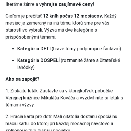
literárne žánre a
vyhrajte zaujímavé ceny!
Cieľom je prečítať
12 kníh počas 12 mesiacov
. Každý
mesiac je zameraný na inú tému, ktorú sme pre vás
starostlivo vybrali. Výzva má dve kategórie s
prispôsobenými témami:
Kategória DETI
(hravé témy podporujúce fantáziu).
Kategória DOSPELÍ
(rozmanité žánre a čitateľské
lahôdky).
Ako sa zapojiť?
1. Získajte leták: Zastavte sa v ktorejkoľvek pobočke
Verejnej knižnice Mikuláša Kováča a vyzdvihnite si leták s
témami výzvy.
2. Hracia karta pre deti: Malí čitatelia dostanú špeciálnu
hraciu kartu, do ktorej pri každej mesačnej návšteve a
splnenej výzve získajú pečiatku.