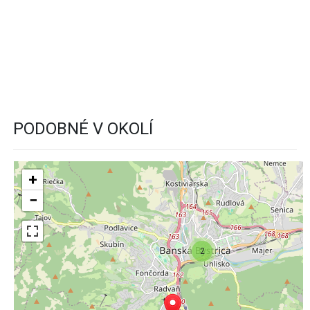
PODOBNÉ V OKOLÍ
+
−
2