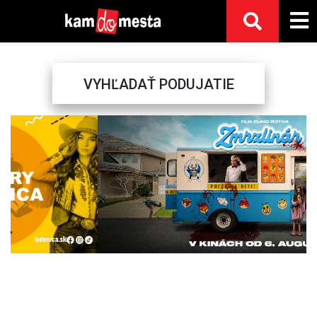
VYHĽADAŤ PODUJATIE
Previous
Next