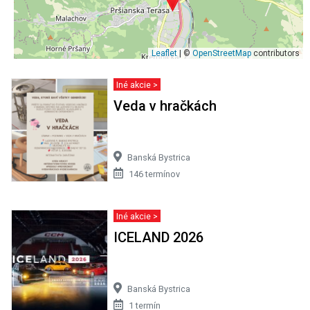
Leaflet
| ©
OpenStreetMap
contributors
Iné akcie >
Veda v hračkách
Banská Bystrica
146 termínov
Iné akcie >
ICELAND 2026
Banská Bystrica
1 termín