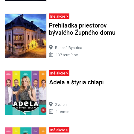
Iné akcie >
Prehliadka priestorov
bývalého Župného domu
Banská Bystrica
137 termínov
Iné akcie >
Adela a štyria chlapi
Zvolen
1 termín
Iné akcie >