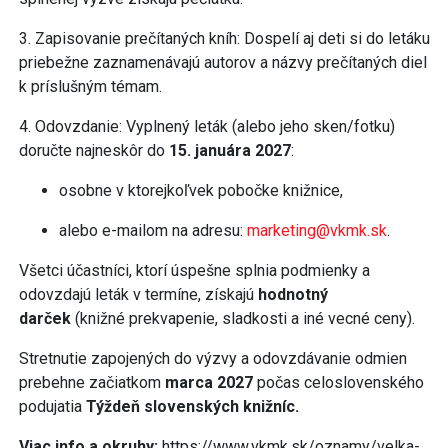
3. Zapisovanie prečítaných kníh: Dospelí aj deti si do letáku
priebežne zaznamenávajú autorov a názvy prečítaných diel
k príslušným témam.
4. Odovzdanie: Vyplnený leták (alebo jeho sken/fotku)
doručte najneskôr do
15. januára 2027
:
osobne v ktorejkoľvek pobočke knižnice,
alebo e-mailom na adresu:
marketing@vkmk.sk
.
Všetci účastníci, ktorí úspešne splnia podmienky a
odovzdajú leták v termíne, získajú
hodnotný
darček
(knižné prekvapenie, sladkosti a iné vecné ceny).
Stretnutie zapojených do výzvy a odovzdávanie odmien
prebehne začiatkom
marca 2027
počas celoslovenského
podujatia
Týždeň slovenských knižníc.
Viac info a okruhy:
https://www.vkmk.sk/oznamy/velka-