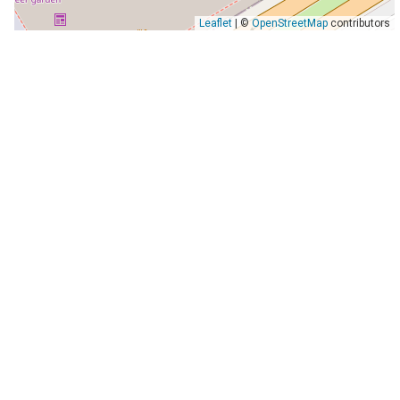
Leaflet
| ©
OpenStreetMap
contributors