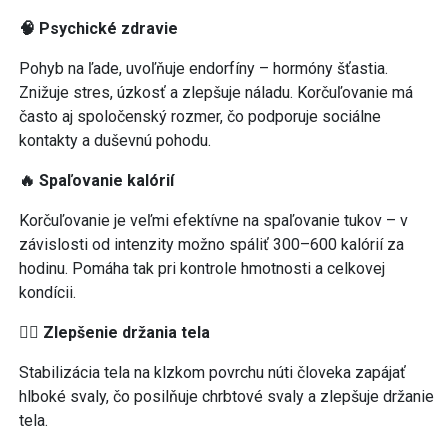
🧠 Psychické zdravie
Pohyb na ľade, uvoľňuje endorfíny – hormóny šťastia.
Znižuje stres, úzkosť a zlepšuje náladu. Korčuľovanie má
často aj spoločenský rozmer, čo podporuje sociálne
kontakty a duševnú pohodu.
🔥 Spaľovanie kalórií
Korčuľovanie je veľmi efektívne na spaľovanie tukov – v
závislosti od intenzity možno spáliť 300–600 kalórií za
hodinu. Pomáha tak pri kontrole hmotnosti a celkovej
kondícii.
🧘‍♀️ Zlepšenie držania tela
Stabilizácia tela na klzkom povrchu núti človeka zapájať
hlboké svaly, čo posilňuje chrbtové svaly a zlepšuje držanie
tela.