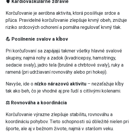
🫀 Kardiovaskulárne zdravie
Korčuľovanie je aeróbna aktivita, ktorá posilňuje srdce a
pľúca. Pravidelné korčuľovanie zlepšuje krvný obeh, znižuje
riziko srdcových ochorení a pomáha regulovať krvný tlak.
💪 Posilnenie svalov a kĺbov
Pri korčuľovaní sa zapájajú takmer všetky hlavné svalové
skupiny, najmä nohy a zadok (kvadricepsy, hamstringy,
sedacie svaly), jadro tela (brušné a chrbtové svaly), ruky a
ramená (pri udržiavaní rovnováhy alebo pri hokeji).
Navyše, ide o
nízko nárazovú aktivitu
– nezaťažuje kĺby
tak ako beh, čo je vhodné aj pre ľudí s citlivými kolenami.
⚖️ Rovnováha a koordinácia
Korčuľovanie výrazne zlepšuje stabilitu, rovnováhu a
koordináciu pohybov. Tieto schopnosti sú dôležité nielen pri
športe, ale aj v bežnom živote, najmä v staršom veku.