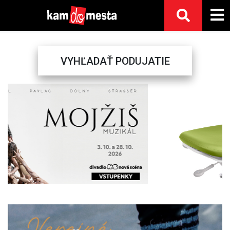
VYHĽADAŤ PODUJATIE
Previous
Next