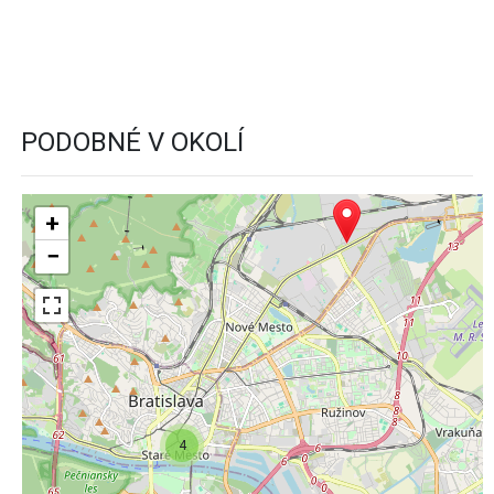
PODOBNÉ V OKOLÍ
+
−
4