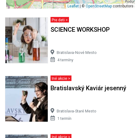
Leaflet
| ©
OpenStreetMap
contributors
Pre deti >
SCIENCE WORKSHOP
Bratislava-Nové Mesto
4 termíny
Iné akcie >
Bratislavský Kaviár jesenný
Bratislava-Staré Mesto
1 termín
Iné akcie >