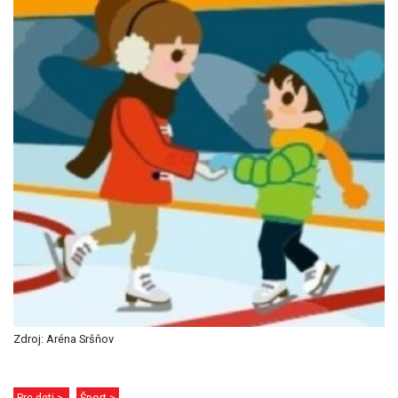
Zdroj: Aréna Sršňov
Pre deti >
Šport >