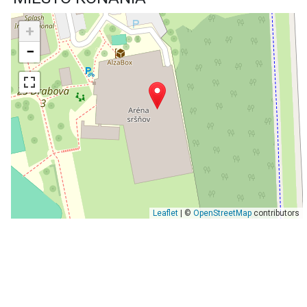
+
−
Leaflet
| ©
OpenStreetMap
contributors