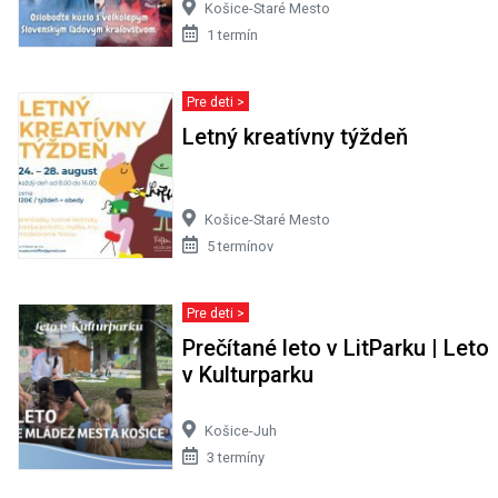
Košice-Staré Mesto
1 termín
Pre deti >
Letný kreatívny týždeň
Košice-Staré Mesto
5 termínov
Pre deti >
Prečítané leto v LitParku | Leto
v Kulturparku
Košice-Juh
3 termíny