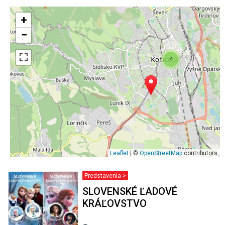
+
−
4
Leaflet
| ©
OpenStreetMap
contributors
Predstavenia >
SLOVENSKÉ ĽADOVÉ
KRÁĽOVSTVO