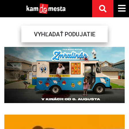
VYHĽADAŤ PODUJATIE
Previous
Next