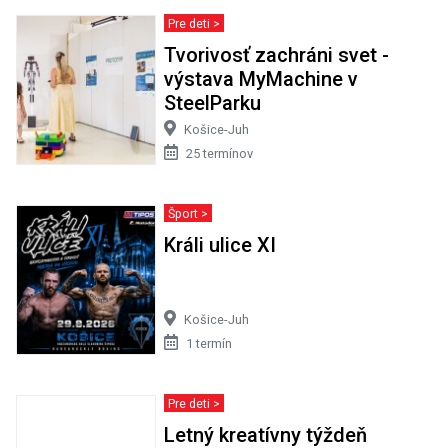
Pre deti >
Tvorivosť zachráni svet -
výstava MyMachine v
SteelParku
Košice-Juh
25 termínov
Šport >
Králi ulice XI
Košice-Juh
1 termín
Pre deti >
Letný kreatívny týždeň