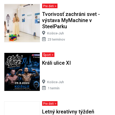
Pre deti >
Tvorivosť zachráni svet -
výstava MyMachine v
SteelParku
Košice-Juh
23 termínov
Šport >
Králi ulice XI
Košice-Juh
1 termín
Pre deti >
Letný kreatívny týždeň