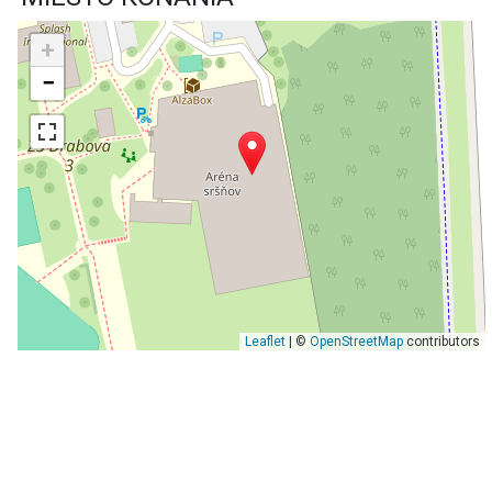
+
−
Leaflet
| ©
OpenStreetMap
contributors