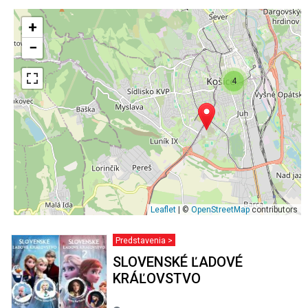
+
−
4
Leaflet
| ©
OpenStreetMap
contributors
Predstavenia >
SLOVENSKÉ ĽADOVÉ
KRÁĽOVSTVO