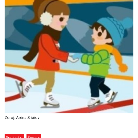
Zdroj: Aréna Sršňov
Pre deti >
Šport >