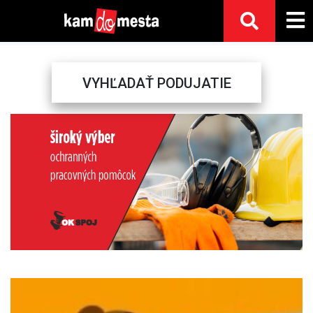
VYHĽADAŤ PODUJATIE
Previous
Next