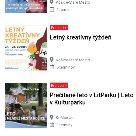
Košice-Staré Mesto
1 termín
Pre deti >
Letný kreatívny týždeň
Košice-Staré Mesto
5 termínov
Pre deti >
Prečítané leto v LitParku | Leto
v Kulturparku
Košice-Juh
3 termíny