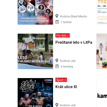
Košice-Staré Mesto
1 termín
Pre deti >
Prečítané leto v LitParku | Let
Košice-Juh
3 termíny
Šport >
Králi ulice XI
Košice-Juh