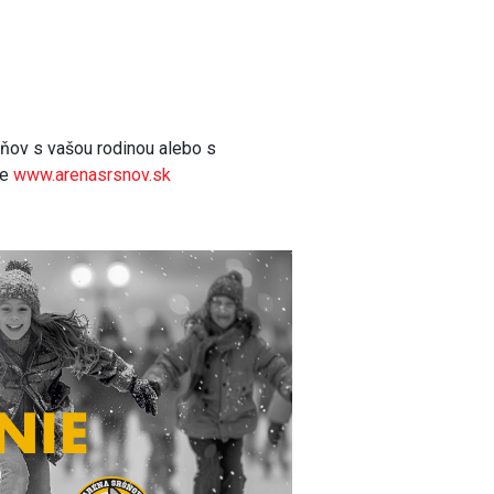
šňov s vašou rodinou alebo s
ke
www.arenasrsnov.sk