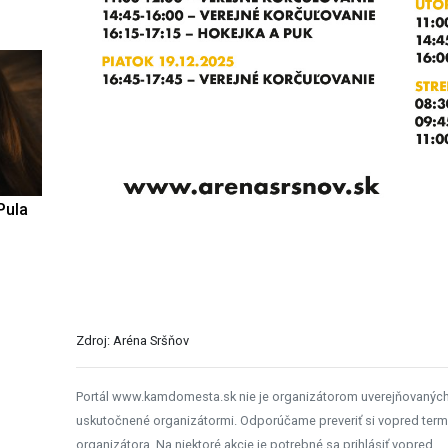
Pula
Zdroj: Aréna Sršňov
Portál www.kamdomesta.sk nie je organizátorom uverejňovanýc
uskutočnené organizátormi. Odporúčame preveriť si vopred term
organizátora. Na niektoré akcie je potrebné sa prihlásiť vopred.