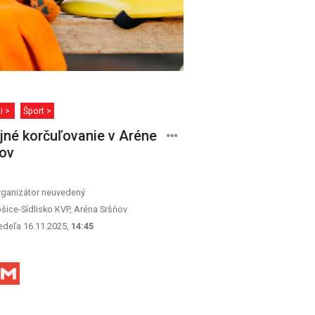
ti >
Šport >
jné korčuľovanie v Aréne
ov
rganizátor neuvedený
šice-Sídlisko KVP, Aréna Sršňov
edeľa 16.11.2025,
14:45
Facebook
Gmail