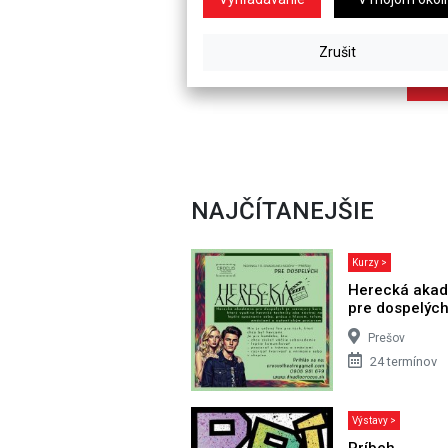
NAJČÍTANEJŠIE
Kurzy >
Herecká aka
pre dospelýc
Prešov
24 termínov
Výstavy >
Príbeh