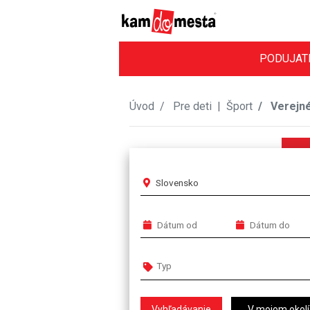
PODUJAT
Úvod
Pre deti
|
Šport
Verejné
Slovensko
V mojom okolí