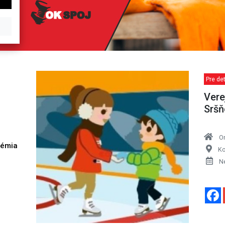
Pre de
Vere
Sršň
O
démia
Ko
h
N