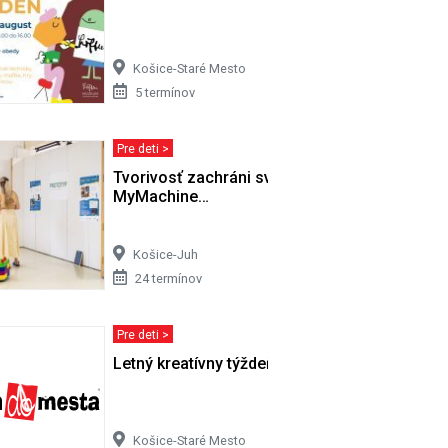
Košice-Staré Mesto
5 termínov
Pre deti >
o v…
Tvorivosť zachráni svet - výstava
MyMachine…
Košice-Juh
24 termínov
Pre deti >
Letný kreatívny týždeň
Košice-Staré Mesto