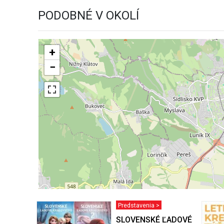
PODOBNÉ V OKOLÍ
+
−
Predstavenia >
SLOVENSKÉ ĽADOVÉ KRÁĽO