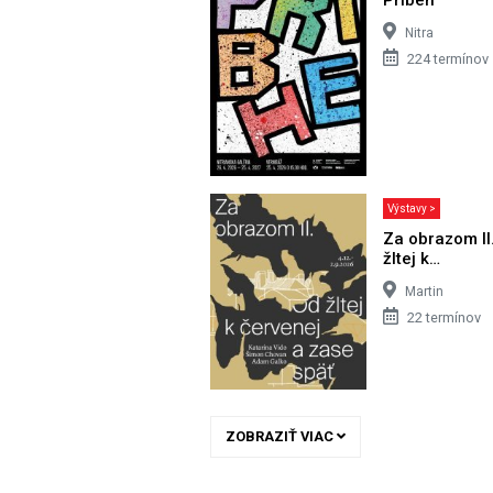
Nitra
224 termínov
Výstavy >
Za obrazom II
žltej k…
Martin
22 termínov
ZOBRAZIŤ VIAC