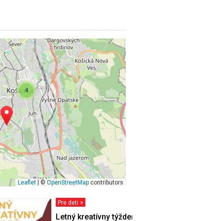
4
Leaflet
| ©
OpenStreetMap
contributors
Pre deti >
VSTVO
Letný kreatívny týždeň