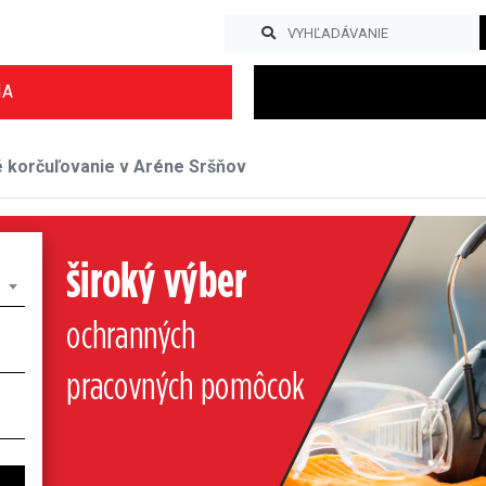
IA
 korčuľovanie v Aréne Sršňov
Previous