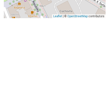
Leaflet
| ©
OpenStreetMap
contributors