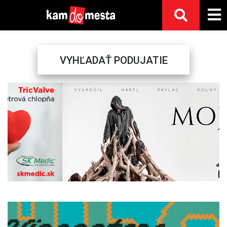
VYHĽADAŤ PODUJATIE
Previous
Next