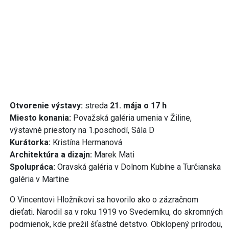
Otvorenie výstavy:
streda
21. mája o 17 h
Miesto konania:
Považská galéria umenia v Žiline,
výstavné priestory na 1.poschodí, Sála D
Kurátorka:
Kristína Hermanová
Architektúra a dizajn:
Marek Mati
Spolupráca:
Oravská galéria v Dolnom Kubíne a Turčianska
galéria v Martine
O Vincentovi Hložníkovi sa hovorilo ako o zázračnom
dieťati. Narodil sa v roku 1919 vo Svederníku, do skromných
podmienok, kde prežil šťastné detstvo. Obklopený prírodou,