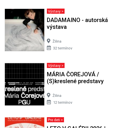
Výstavy >
DADAMAINO - autorská
výstava
Žilina
32 termínov
Výstavy >
MÁRIA ČOREJOVÁ /
(S)kreslené predstavy
Žilina
12 termínov
Pre deti >