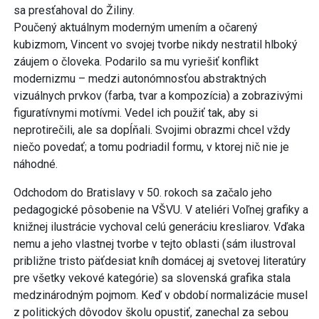
sa presťahoval do Žiliny.
Poučený aktuálnym moderným umením a očarený
kubizmom, Vincent vo svojej tvorbe nikdy nestratil hlboký
záujem o človeka. Podarilo sa mu vyriešiť konflikt
modernizmu – medzi autonómnosťou abstraktných
vizuálnych prvkov (farba, tvar a kompozícia) a zobrazivými
figuratívnymi motívmi. Vedel ich použiť tak, aby si
neprotirečili, ale sa dopĺňali. Svojimi obrazmi chcel vždy
niečo povedať; a tomu podriadil formu, v ktorej nič nie je
náhodné.
Odchodom do Bratislavy v 50. rokoch sa začalo jeho
pedagogické pôsobenie na VŠVU. V ateliéri Voľnej grafiky a
knižnej ilustrácie vychoval celú generáciu kresliarov. Vďaka
nemu a jeho vlastnej tvorbe v tejto oblasti (sám ilustroval
približne tristo päťdesiat kníh domácej aj svetovej literatúry
pre všetky vekové kategórie) sa slovenská grafika stala
medzinárodným pojmom. Keď v období normalizácie musel
z politických dôvodov školu opustiť, zanechal za sebou