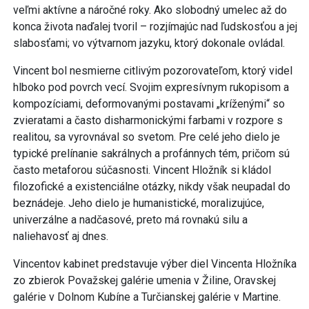
veľmi aktívne a náročné roky. Ako slobodný umelec až do
konca života naďalej tvoril – rozjímajúc nad ľudskosťou a jej
slabosťami; vo výtvarnom jazyku, ktorý dokonale ovládal.
Vincent bol nesmierne citlivým pozorovateľom, ktorý videl
hlboko pod povrch vecí. Svojim expresívnym rukopisom a
kompozíciami, deformovanými postavami „kríženými“ so
zvieratami a často disharmonickými farbami v rozpore s
realitou, sa vyrovnával so svetom. Pre celé jeho dielo je
typické prelínanie sakrálnych a profánnych tém, pričom sú
často metaforou súčasnosti. Vincent Hložník si kládol
filozofické a existenciálne otázky, nikdy však neupadal do
beznádeje. Jeho dielo je humanistické, moralizujúce,
univerzálne a nadčasové, preto má rovnakú silu a
naliehavosť aj dnes.
Vincentov kabinet predstavuje výber diel Vincenta Hložníka
zo zbierok Považskej galérie umenia v Žiline, Oravskej
galérie v Dolnom Kubíne a Turčianskej galérie v Martine.