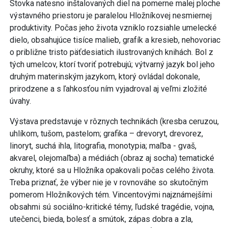
Stovka natesno inštalovaných diel na pomerne malej ploche
výstavného priestoru je paralelou Hložníkovej nesmiernej
produktivity. Počas jeho života vzniklo rozsiahle umelecké
dielo, obsahujúce tisíce malieb, grafík a kresieb, nehovoriac
o približne tristo päťdesiatich ilustrovaných knihách. Bol z
tých umelcov, ktorí tvoriť potrebujú; výtvarný jazyk bol jeho
druhým materinským jazykom, ktorý ovládal dokonale,
prirodzene a s ľahkosťou ním vyjadroval aj veľmi zložité
úvahy.
Výstava predstavuje v rôznych technikách (kresba ceruzou,
uhlíkom, tušom, pastelom; grafika – drevoryt, drevorez,
linoryt, suchá ihla, litografia, monotypia; maľba - gvaš,
akvarel, olejomaľba) a médiách (obraz aj socha) tematické
okruhy, ktoré sa u Hložníka opakovali počas celého života.
Treba priznať, že výber nie je v rovnováhe so skutočným
pomerom Hložníkových tém. Vincentovými najznámejšími
obsahmi sú sociálno-kritické témy, ľudské tragédie, vojna,
utečenci, bieda, bolesť a smútok, zápas dobra a zla,