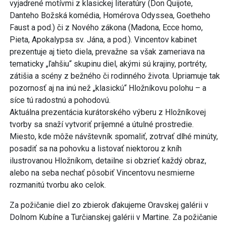
vyjadrené motívmi z klasickej literatúry (Don Quijote,
Danteho Božská komédia, Homérova Odyssea, Goetheho
Faust a pod.) či z Nového zákona (Madona, Ecce homo,
Pieta, Apokalypsa sv. Jána, a pod.). Vincentov kabinet
prezentuje aj tieto diela, prevažne sa však zameriava na
tematicky „ľahšiu“ skupinu diel, akými sú krajiny, portréty,
zátišia a scény z bežného či rodinného života. Upriamuje tak
pozornosť aj na inú než „klasickú“ Hložníkovu polohu – a
síce tú radostnú a pohodovú.
Aktuálna prezentácia kurátorského výberu z Hložníkovej
tvorby sa snaží vytvoriť príjemné a útulné prostredie.
Miesto, kde môže návštevník spomaliť, zotrvať dlhé minúty,
posadiť sa na pohovku a listovať niektorou z kníh
ilustrovanou Hložníkom, detailne si obzrieť každý obraz,
alebo na seba nechať pôsobiť Vincentovu nesmierne
rozmanitú tvorbu ako celok.
Za požičanie diel zo zbierok ďakujeme Oravskej galérii v
Dolnom Kubíne a Turčianskej galérii v Martine. Za požičanie