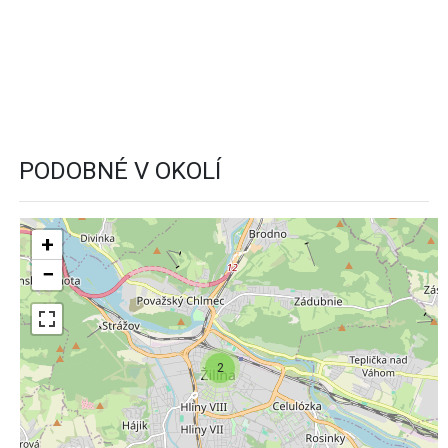
PODOBNÉ V OKOLÍ
+
−
2