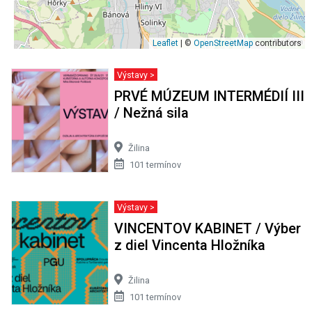
Leaflet
| ©
OpenStreetMap
contributors
Výstavy >
PRVÉ MÚZEUM INTERMÉDIÍ III
/ Nežná sila
Žilina
101 termínov
Výstavy >
VINCENTOV KABINET / Výber
z diel Vincenta Hložníka
Žilina
101 termínov