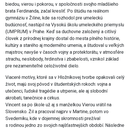
biedou, vierou i pokorou, v spoločnosti svojho mladšieho
brata Ferdinanda, začal kresliť. Po štúdiu na reálnom
gymnáziu v Žiline, kde sa rozhodol pre umeleckú
budúcnosť, nastúpil na Vysokú školu umeleckého priemyslu
(UMPRUM) v Prahe. Keď sa duchovne založený a citlivý
človek z prírodnej krajiny dostal do mesta plného histórie,
kultúry a starého aj moderného umenia, a študoval u veľkých
majstrov, navyše v časoch vojny a protektorátu, v atmosfére
strachu, neslobody, hrdinstva i zbabelosti, vznikol základ
pre nezameniteľné celoživotné dielo.
Viaceré motívy, ktoré sa v Hložníkovej tvorbe opakovali celý
život, majú svoj pôvod v študentských rokoch: vojna a
utečenci, ľudské tragédie a utrpenie, ale aj slobodní
akrobati, tanečnice a cirkus.
Vincent sa po škole už aj s manželkou Vierou vrátil na
Slovensko. Žil a pracoval najprv v Martine, potom vo
Svederníku, kde v dojemnej skromnosti prežíval
s rodinou jedno zo svojich najšťastnejších období. Následne