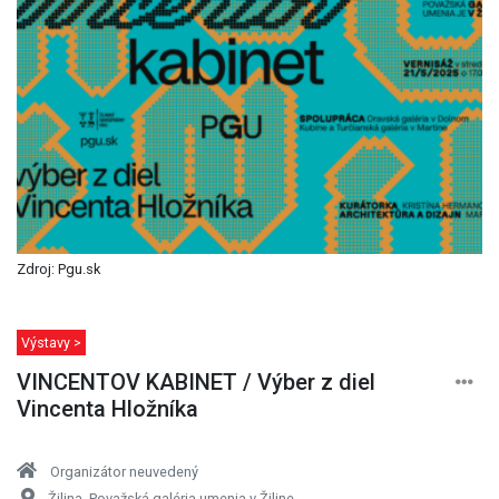
Zdroj: Pgu.sk
Výstavy >
VINCENTOV KABINET / Výber z diel
Vincenta Hložníka
Organizátor neuvedený
Žilina, Považská galéria umenia v Žiline