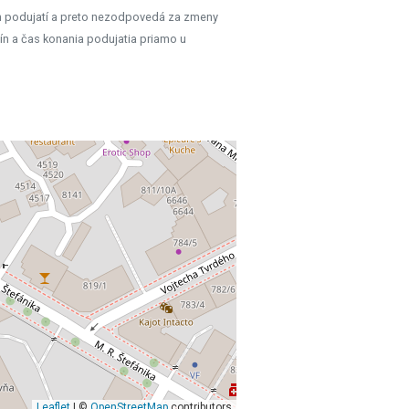
h podujatí a preto nezodpovedá za zmeny
ín a čas konania podujatia priamo u
Leaflet
| ©
OpenStreetMap
contributors