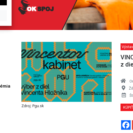
Výstav
VIN
z di
O
démia
Ži
h
Št
Zdroj: Pgu.sk
KÚPI