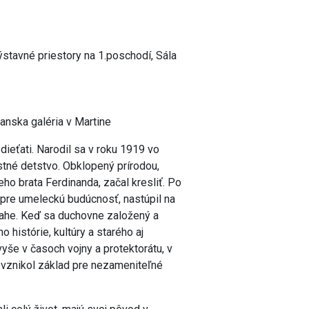
ýstavné priestory na 1.poschodí, Sála
anska galéria v Martine
ieťati. Narodil sa v roku 1919 vo
tné detstvo. Obklopený prírodou,
eho brata Ferdinanda, začal kresliť. Po
 pre umeleckú budúcnosť, nastúpil na
he. Keď sa duchovne založený a
o histórie, kultúry a starého aj
yše v časoch vojny a protektorátu, v
, vznikol základ pre nezameniteľné