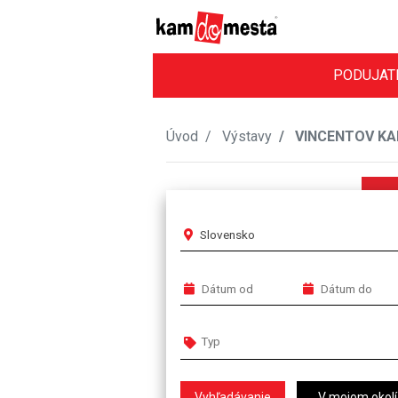
PODUJAT
Úvod
Výstavy
VINCENTOV KABI
Slovensko
V mojom okolí