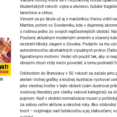
Viaceré motívy, ktoré sa v Hložníkovej tvorbe opakova
študentských rokoch: vojna a utečenci, ľudské tragédie
tanečnice a cirkus.
Vincent sa po škole už aj s manželkou Vierou vrátil na
Martine, potom vo Svederníku, kde v dojemnej skromn
s rodinou jedno zo svojich najšťastnejších období. Ná
Poučený aktuálnym moderným umením a očarený kubiz
nestratil hlboký záujem o človeka. Podarilo sa mu vy
autonómnosťou abstraktných vizuálnych prvkov (farba
figuratívnymi motívmi. Vedel ich použiť tak, aby si nepr
obrazmi chcel vždy niečo povedať; a tomu podriadil fo
Odchodom do Bratislavy v 50. rokoch sa začalo jeh
ch
ateliéri Voľnej grafiky a knižnej ilustrácie vychoval c
jeho vlastnej tvorbe v tejto oblasti (sám ilustroval pri
svetovej literatúry pre všetky vekové kategórie) sa 
pojmom. Keď v období normalizácie musel z politický
za sebou veľmi aktívne a náročné roky. Ako slobodný
tvoril – rozjímajúc nad ľudskosťou a jej slabosťami; 