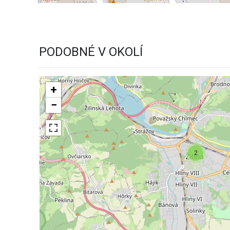
PODOBNÉ V OKOLÍ
+
−
2