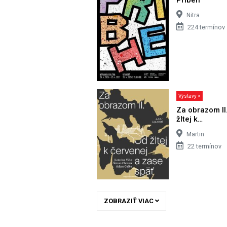
Nitra
224 termínov
Výstavy >
Za obrazom II
žltej k…
Martin
22 termínov
ZOBRAZIŤ VIAC