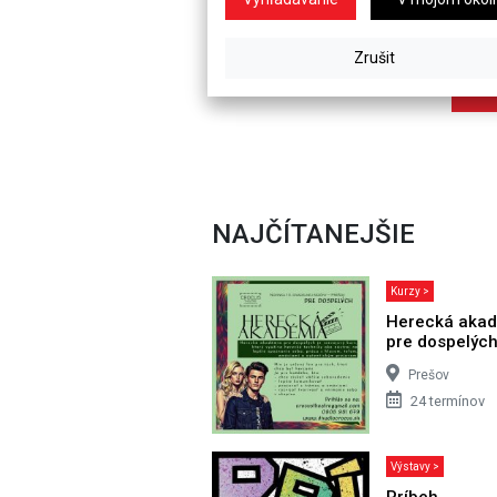
NAJČÍTANEJŠIE
Kurzy >
Herecká aka
pre dospelýc
Prešov
24 termínov
Výstavy >
Príbeh