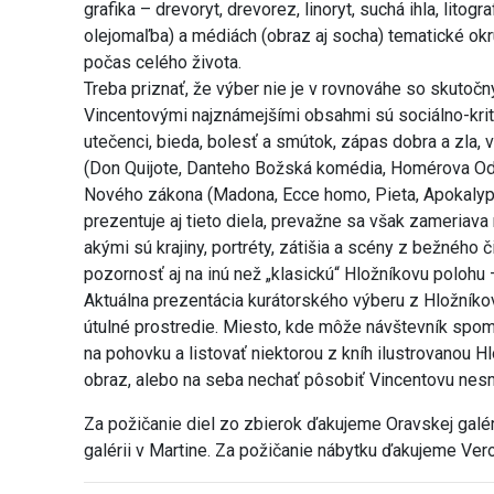
grafika – drevoryt, drevorez, linoryt, suchá ihla, litogr
olejomaľba) a médiách (obraz aj socha) tematické okr
počas celého života.
Treba priznať, že výber nie je v rovnováhe so skut
Vincentovými najznámejšími obsahmi sú sociálno-kriti
utečenci, bieda, bolesť a smútok, zápas dobra a zla, v
(Don Quijote, Danteho Božská komédia, Homérova Ody
Nového zákona (Madona, Ecce homo, Pieta, Apokalypsa
prezentuje aj tieto diela, prevažne sa však zameriava 
akými sú krajiny, portréty, zátišia a scény z bežného č
pozornosť aj na inú než „klasickú“ Hložníkovu polohu 
Aktuálna prezentácia kurátorského výberu z Hložníkov
útulné prostredie. Miesto, kde môže návštevník spoma
na pohovku a listovať niektorou z kníh ilustrovanou H
obraz, alebo na seba nechať pôsobiť Vincentovu nesm
Za požičanie diel zo zbierok ďakujeme Oravskej galér
galérii v Martine. Za požičanie nábytku ďakujeme Ver