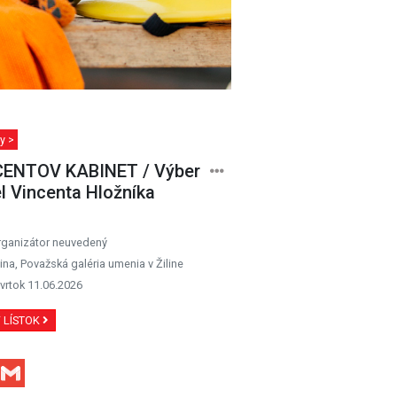
y >
CENTOV KABINET / Výber
el Vincenta Hložníka
rganizátor neuvedený
lina, Považská galéria umenia v Žiline
vrtok 11.06.2026
Ť LÍSTOK
Facebook
Gmail