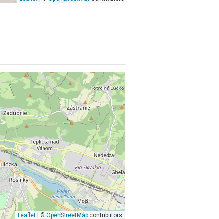
Leaflet
| ©
OpenStreetMap
contributors