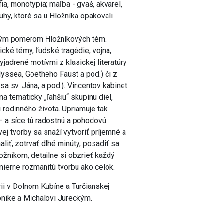
afia, monotypia; maľba - gvaš, akvarel,
uhy, ktoré sa u Hložníka opakovali
očným pomerom Hložníkových tém.
cké témy, ľudské tragédie, vojna,
yjadrené motívmi z klasickej literatúry
ssea, Goetheho Faust a pod.) či z
 sv. Jána, a pod.). Vincentov kabinet
na tematicky „ľahšiu“ skupinu diel,
i rodinného života. Upriamuje tak
– a síce tú radostnú a pohodovú.
ej tvorby sa snaží vytvoriť príjemné a
liť, zotrvať dlhé minúty, posadiť sa
ložníkom, detailne si obzrieť každý
ierne rozmanitú tvorbu ako celok.
ii v Dolnom Kubíne a Turčianskej
onike a Michalovi Jureckým.