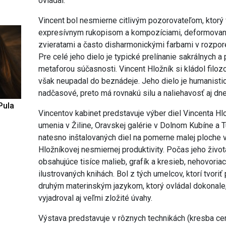
ovládal.
Vincent bol nesmierne citlivým pozorovateľom, ktorý 
expresívnym rukopisom a kompozíciami, deformovan
zvieratami a často disharmonickými farbami v rozpore
Pre celé jeho dielo je typické prelínanie sakrálnych 
metaforou súčasnosti. Vincent Hložník si kládol filozo
však neupadal do beznádeje. Jeho dielo je humanistic
nadčasové, preto má rovnakú silu a naliehavosť aj dn
Pula
Vincentov kabinet predstavuje výber diel Vincenta Hl
umenia v Žiline, Oravskej galérie v Dolnom Kubíne a T
natesno inštalovaných diel na pomerne malej ploche v
Hložníkovej nesmiernej produktivity. Počas jeho život
obsahujúce tisíce malieb, grafík a kresieb, nehovoriac 
ilustrovaných knihách. Bol z tých umelcov, ktorí tvoriť
druhým materinským jazykom, ktorý ovládal dokonale,
vyjadroval aj veľmi zložité úvahy.
Výstava predstavuje v rôznych technikách (kresba ce