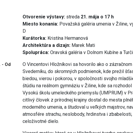
Otvorenie výstavy:
streda
21. mája o 17 h
Miesto konania:
Považská galéria umenia v Žiline, v
D
Kurátorka:
Kristína Hermanová
Architektúra a dizajn:
Marek Mati
Spolupráca:
Oravská galéria v Dolnom Kubíne a Turči
O Vincentovi Hložníkovi sa hovorilo ako o zázračnom d
. - Od
Svederníku, do skromných podmienok, kde prežil šťas
biedou, vierou i pokorou, v spoločnosti svojho mladši
štúdiu na reálnom gymnáziu v Žiline, kde sa rozhodol
Vysokú školu umeleckého priemyslu (UMPRUM) v Pra
citlivý človek z prírodnej krajiny dostal do mesta plnéh
moderného umenia, a študoval u veľkých majstrov, nav
atmosfére strachu, neslobody, hrdinstva i zbabelosti
celoživotné dielo.