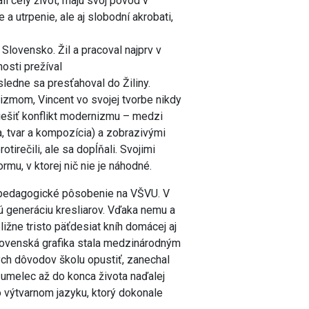
li celý život, majú svoj pôvod v
 a utrpenie, ale aj slobodní akrobati,
 Slovensko. Žil a pracoval najprv v
osti prežíval
sledne sa presťahoval do Žiliny.
mom, Vincent vo svojej tvorbe nikdy
riešiť konflikt modernizmu – medzi
, tvar a kompozícia) a zobrazivými
otirečili, ale sa dopĺňali. Svojimi
rmu, v ktorej nič nie je náhodné.
o pedagogické pôsobenie na VŠVU. V
elú generáciu kresliarov. Vďaka nemu a
bližne tristo päťdesiat kníh domácej aj
slovenská grafika stala medzinárodným
ch dôvodov školu opustiť, zanechal
 umelec až do konca života naďalej
vo výtvarnom jazyku, ktorý dokonale