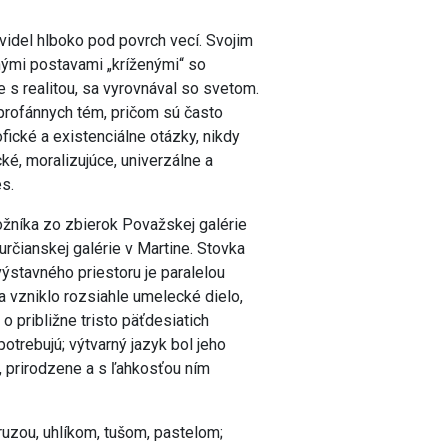
videl hlboko pod povrch vecí. Svojim
ými postavami „kríženými“ so
 s realitou, sa vyrovnával so svetom.
a profánnych tém, pričom sú často
fické a existenciálne otázky, nikdy
ké, moralizujúce, univerzálne a
es.
ožníka zo zbierok Považskej galérie
určianskej galérie v Martine. Stovka
ýstavného priestoru je paralelou
a vzniklo rozsiahle umelecké dielo,
o približne tristo päťdesiatich
 potrebujú; výtvarný jazyk bol jeho
 prirodzene a s ľahkosťou ním
ruzou, uhlíkom, tušom, pastelom;