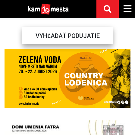
VYHĽADAŤ PODUJATIE
Previous
Next