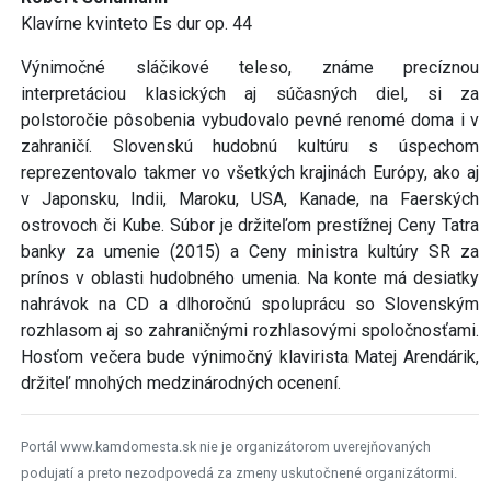
Klavírne kvinteto Es dur op. 44
Výnimočné sláčikové teleso, známe precíznou
interpretáciou klasických aj súčasných diel, si za
polstoročie pôsobenia vybudovalo pevné renomé doma i v
zahraničí. Slovenskú hudobnú kultúru s úspechom
reprezentovalo takmer vo všetkých krajinách Európy, ako aj
v Japonsku, Indii, Maroku, USA, Kanade, na Faerských
ostrovoch či Kube. Súbor je držiteľom prestížnej Ceny Tatra
banky za umenie (2015) a Ceny ministra kultúry SR za
prínos v oblasti hudobného umenia. Na konte má desiatky
nahrávok na CD a dlhoročnú spoluprácu so Slovenským
rozhlasom aj so zahraničnými rozhlasovými spoločnosťami.
Hosťom večera bude výnimočný klavirista Matej Arendárik,
držiteľ mnohých medzinárodných ocenení.
Portál www.kamdomesta.sk nie je organizátorom uverejňovaných
podujatí a preto nezodpovedá za zmeny uskutočnené organizátormi.