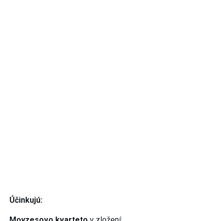
Účinkujú:
Moyzesovo kvarteto
v zložení: